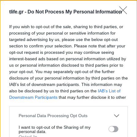
της Formula 1 – Φωτογραφίες
tlife.gr -
Do Not Process My Personal Information
ΔΙΑΦΗΜΙΣΗ
If you wish to opt-out of the sale, sharing to third parties, or
processing of your personal or sensitive information for
targeted advertising by us, please use the below opt-out
section to confirm your selection. Please note that after your
opt-out request is processed you may continue seeing
interest-based ads based on personal information utilized by
us or personal information disclosed to third parties prior to
your opt-out. You may separately opt-out of the further
disclosure of your personal information by third parties on the
IAB’s list of downstream participants. This information may
also be disclosed by us to third parties on the
IAB’s List of
Downstream Participants
that may further disclose it to other
third parties.
News
Please note that this website/app uses one or more Google
Personal Data Processing Opt Outs
Ελένη Βουλγαράκη – Φώτης Ιωαννίδης:
services and may gather and store information including but
Βόλτα στο κέντρο της Αθήνας για το
not limited to your visit or usage behaviour. You may click to
I want to opt-out of the Sharing of my
personal data.
grant or deny consent to Google and its third-party tags to
ζευγάρι – Φωτογραφίες
Opted In