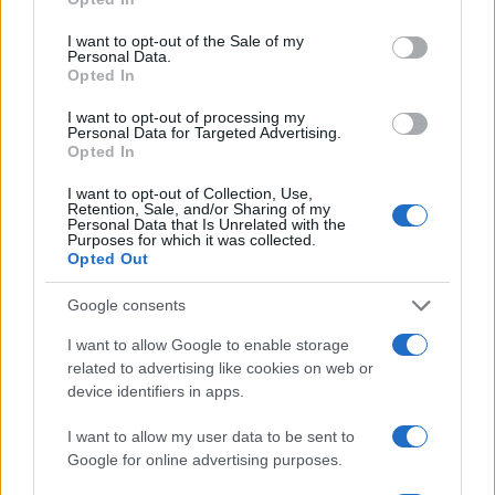
use your data for below specified purposes in below Google
01.06.2026
consent section.
I want to opt-out of the Sale of my
News
Personal Data.
Opted In
Ελένη Βουλγαράκη – Φώτης Ιωαννίδης: Η
μεγάλη αλλαγή στη ζωή τους στην
I want to opt-out of processing my
Personal Data for Targeted Advertising.
Πορτογαλία
Opted In
10.03.2026
I want to opt-out of Collection, Use,
News
Retention, Sale, and/or Sharing of my
Personal Data that Is Unrelated with the
Ελένη Βουλγαράκη: H έκπληξη του Φώτη
Purposes for which it was collected.
Opted Out
Ιωαννίδη για τα γενέθλιά της
09.03.2026
Google consents
Media
I want to allow Google to enable storage
Ελένη Βουλγαράκη: Αυτή είναι η αλήθεια
related to advertising like cookies on web or
για την πρόταση γάμου του Φώτη
device identifiers in apps.
Ιωαννίδη
I want to allow my user data to be sent to
19.02.2026
Google for online advertising purposes.
Media