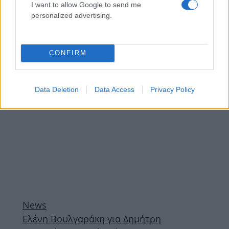
Παναγιώτης Στάθης για Φώτη Ιωαννίδη –
I want to allow Google to send me
personalized advertising.
Ελένη Βουλγαράκη: «Εικάζω ότι τότε της
έκανε πρόταση γάμου»
CONFIRM
ΔΙΑΦΗΜΙΣΗ
Data Deletion
Data Access
Privacy Policy
News
Ελένη Βουλγαράκη για Δημήτρη