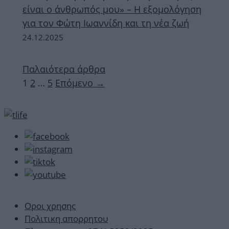
είναι ο άνθρωπός μου» – Η εξομολόγηση
για τον Φώτη Ιωαννίδη και τη νέα ζωή
24.12.2025
Παλαιότερα άρθρα
Σελίδα
Σελίδα
Σελίδα
1
2
…
5
Επόμενο
→
Οροι χρησης
Πολιτικη απορρητου