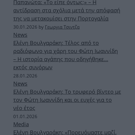
Παπανώτα: «Το είπε όντως;» – Η
αντίδραση στα σχόλια μετά την απόφασή
της να μετακομίσει στην Πορτογαλία
30.01.2026
by
Γεωργια Τσιντζα
News
Ελένη Βουλγαράκη: Τέλος από το
ραδιόφωνο για χάρη του Φώτη Ιωαννίδη
– Η ιστορία αγάπης που οδηγήθηκε…
εκτός συνόρων
28.01.2026
News
Ελένη Βουλγαράκη: Το τρυφερό βίντεο με
τον Φώτη Ιωαννίδη και οι ευχές για το
νέο έτος
01.01.2026
Media
Ελένη Βουλγαράκη: «Πορευόμαστε μαζί,