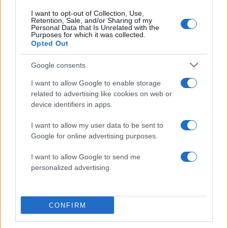
News
I want to opt-out of Collection, Use,
Retention, Sale, and/or Sharing of my
Επίθεση στο Μόναχο: Πυροβολισμοί σε
Personal Data that Is Unrelated with the
Purposes for which it was collected.
εμπορικό κέντρο με πολλούς νεκρούς και
Opted Out
τραυματίες
Google consents
22.07.2016
News
I want to allow Google to enable storage
Πανικός στη Γερμανία! Πυροβολισμοί σε
related to advertising like cookies on web or
device identifiers in apps.
εμπορικό κέντρο στο Μόναχο –
Πληροφορίες για νεκρούς
I want to allow my user data to be sent to
22.07.2016
Google for online advertising purposes.
News
I want to allow Google to send me
Πανικός στη Γερμανία! Ένοπλος άνοιξε
personalized advertising.
πυρ σε πολυκινηματογράφο! – Δεκάδες
τραυματίες
CONFIRM
ΔΙΑΦΗΜΙΣΗ