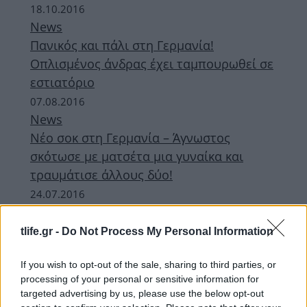
18.10.2016
News
Πανικός και πάλι στη Γερμανία!
Οπλισμένος άνδρας έχει ταμπουρωθεί σε
εστιατόριο
07.08.2016
News
Νέο σοκ στη Γερμανία – Άγνωστος
σκότωσε με ματσέτα μια γυναίκα και
τραυμάτισε άλλους δύο!
24.07.2016
News
Μόναχο: Αυτός είναι ο 18χρονος Έλληνας
tlife.gr -
Do Not Process My Personal Information
της Δυτ. Θράκης που πέθανε ηρωικά!
If you wish to opt-out of the sale, sharing to third parties, or
processing of your personal or sensitive information for
ΔΙΑΦΗΜΙΣΗ
targeted advertising by us, please use the below opt-out