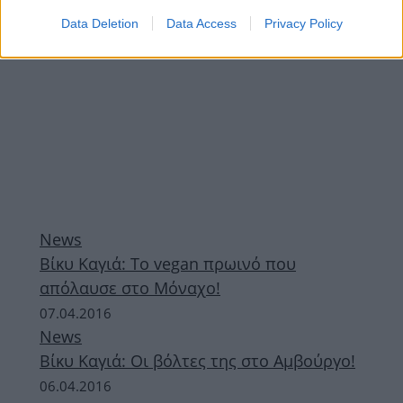
Data Deletion
Data Access
Privacy Policy
News
Βίκυ Καγιά: Το vegan πρωινό που
απόλαυσε στο Μόναχο!
07.04.2016
News
Βίκυ Καγιά: Οι βόλτες της στο Αμβούργο!
06.04.2016