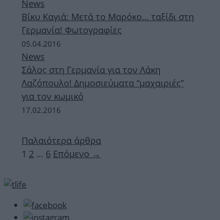
News
Βίκυ Καγιά: Μετά το Μαρόκο… ταξίδι στη
Γερμανία! Φωτογραφίες
05.04.2016
News
Σάλος στη Γερμανία για τον Λάκη
Λαζόπουλο! Δημοσιεύματα “μαχαιριές”
για τον κωμικό
17.02.2016
Παλαιότερα άρθρα
Σελίδα
Σελίδα
Σελίδα
1
2
…
6
Επόμενο
→