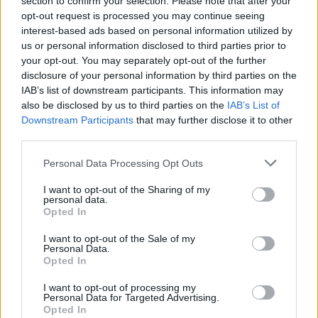
section to confirm your selection. Please note that after your
opt-out request is processed you may continue seeing
interest-based ads based on personal information utilized by
us or personal information disclosed to third parties prior to
your opt-out. You may separately opt-out of the further
disclosure of your personal information by third parties on the
IAB’s list of downstream participants. This information may
also be disclosed by us to third parties on the
IAB’s List of
Downstream Participants
that may further disclose it to other
third parties.
Please note that this website/app uses one or more Google
Personal Data Processing Opt Outs
services and may gather and store information including but
News
not limited to your visit or usage behaviour. You may click to
I want to opt-out of the Sharing of my
Μόναχο: Συγκλονίζει η ιστορία του ήρωα
personal data.
grant or deny consent to Google and its third-party tags to
Opted In
Έλληνα που έπεσε νεκρός! Πέθανε για να
use your data for below specified purposes in below Google
consent section.
σώσει την αδελφή του!
I want to opt-out of the Sale of my
Personal Data.
23.07.2016
Opted In
News
I want to opt-out of processing my
Αυτός είναι ο μακελάρης του Μονάχου
Personal Data for Targeted Advertising.
Opted In
23.07.2016