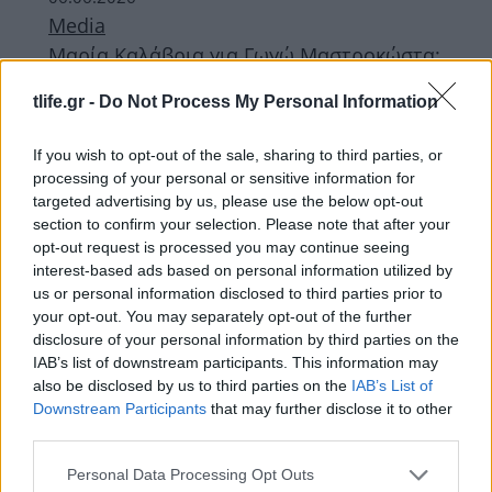
Media
Μαρία Καλάβρια για Γωγώ Μαστροκώστα:
«Μου στοίχισε ο θάνατος της – Ήταν σαν
tlife.gr -
Do Not Process My Personal Information
αδελφή μου»
If you wish to opt-out of the sale, sharing to third parties, or
ΔΙΑΦΗΜΙΣΗ
processing of your personal or sensitive information for
targeted advertising by us, please use the below opt-out
section to confirm your selection. Please note that after your
opt-out request is processed you may continue seeing
interest-based ads based on personal information utilized by
us or personal information disclosed to third parties prior to
your opt-out. You may separately opt-out of the further
disclosure of your personal information by third parties on the
IAB’s list of downstream participants. This information may
also be disclosed by us to third parties on the
IAB’s List of
Downstream Participants
that may further disclose it to other
third parties.
Please note that this website/app uses one or more Google
Personal Data Processing Opt Outs
News