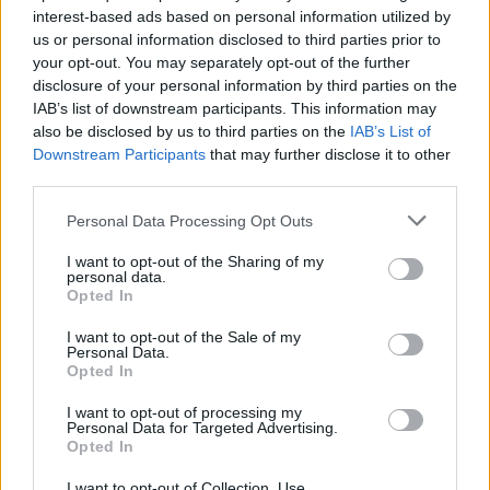
interest-based ads based on personal information utilized by
us or personal information disclosed to third parties prior to
your opt-out. You may separately opt-out of the further
disclosure of your personal information by third parties on the
IAB’s list of downstream participants. This information may
also be disclosed by us to third parties on the
IAB’s List of
Downstream Participants
that may further disclose it to other
third parties.
Please note that this website/app uses one or more Google
Personal Data Processing Opt Outs
services and may gather and store information including but
not limited to your visit or usage behaviour. You may click to
I want to opt-out of the Sharing of my
News
personal data.
grant or deny consent to Google and its third-party tags to
Opted In
Αλλάζει χέρια το Hilton!
use your data for below specified purposes in below Google
consent section.
07.08.2016
I want to opt-out of the Sale of my
Personal Data.
News
Opted In
Η 65χρονη Τσιτσιολίνα, ήρθε στην
I want to opt-out of processing my
Ελλάδα, ήταν… αγέραστη και μας μίλησε
Personal Data for Targeted Advertising.
Opted In
για τον Τσίπρα και τους πρόσφυγες
15.04.2016
I want to opt-out of Collection, Use,