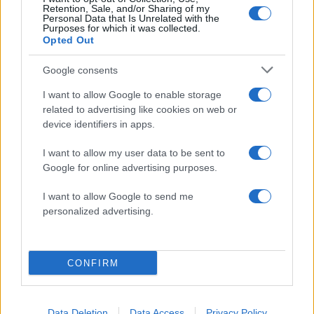
Retention, Sale, and/or Sharing of my
News
Personal Data that Is Unrelated with the
Purposes for which it was collected.
“Χειροπέδες” στον Κινέζο
Opted Out
δισεκατομμυριούχο που ήθελε να
Google consents
αγοράσει τη μισή Ελλάδα!
11.12.2015
I want to allow Google to enable storage
News
related to advertising like cookies on web or
device identifiers in apps.
Ελένη Μενεγάκη: Στηρίζει ενεργά τον
αγώνα ενημέρωσης για τον Καρκίνο του
I want to allow my user data to be sent to
Μαστού!
Google for online advertising purposes.
20.10.2015
I want to allow Google to send me
Beauty
personalized advertising.
Η Estee Lauder κάνει το Hilton ροζ!
Ανέβασε photo και κέρδισε super δώρα!
CONFIRM
ΔΙΑΦΗΜΙΣΗ
Data Deletion
Data Access
Privacy Policy