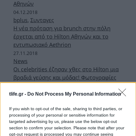
Αθηνών
04.12.2018
bplus
,
Συνταγες
Η νέα πρόταση για brunch στην πόλη
έρχεται από το Hilton Αθηνών και το
εντυπωσιακό Aethrion
27.11.2018
News
Οι celebrities έζησαν χθες στο Hilton μια
βραδιά γεύσης και μόδας! Φωτογραφίες
10.10.2017
News
tlife.gr -
Do Not Process My Personal Information
Φαίη Σκορδά – Καλομοίρα:
If you wish to opt-out of the sale, sharing to third parties, or
Απολαμβάνουν μαζί το 50 Shades Darker!
processing of your personal or sensitive information for
targeted advertising by us, please use the below opt-out
ΔΙΑΦΗΜΙΣΗ
section to confirm your selection. Please note that after your
opt-out request is processed you may continue seeing