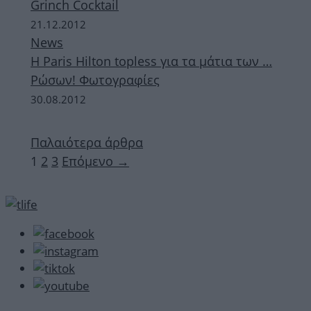
Grinch Cocktail
21.12.2012
News
H Paris Hilton topless για τα μάτια των …
Ρώσων! Φωτογραφίες
30.08.2012
Παλαιότερα άρθρα
Σελίδα
Σελίδα
Σελίδα
1
2
3
Επόμενο
→