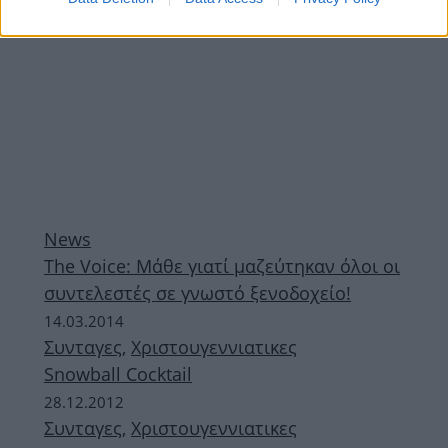
News
Τhe Voice: Μάθε γιατί μαζεύτηκαν όλοι οι
συντελεστές σε γνωστό ξενοδοχείο!
14.03.2014
Συνταγες
,
Χριστουγεννιατικες
Snowball Cocktail
28.12.2012
Συνταγες
,
Χριστουγεννιατικες