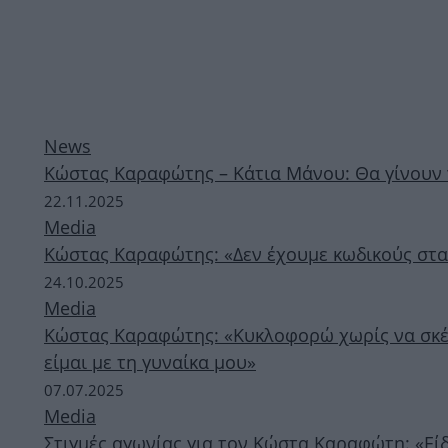
News
Κώστας Καραφώτης – Κάτια Μάνου: Θα γίνουν γ
22.11.2025
Media
Κώστας Καραφώτης: «Δεν έχουμε κωδικούς στα κ
24.10.2025
Media
Κώστας Καραφώτης: «Κυκλοφορώ χωρίς να σκέφ
είμαι με τη γυναίκα μου»
07.07.2025
Media
Στιγμές αγωνίας για τον Κώστα Καραφώτη: «Εί