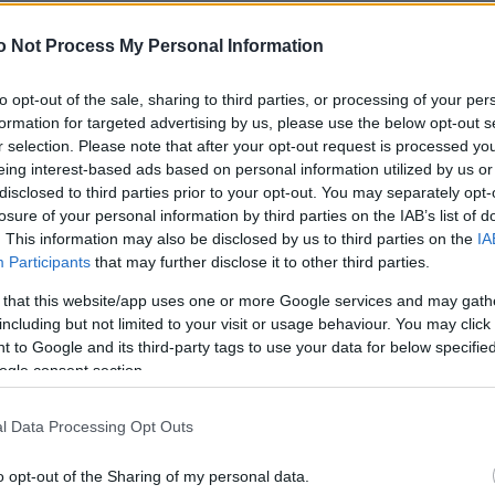
o Not Process My Personal Information
ιακή έξοδος με την επτά μηνών κόρη τους
to opt-out of the sale, sharing to third parties, or processing of your per
διακοπές με την 7 μηνών κόρη τους – Φωτογραφίες
formation for targeted advertising by us, please use the below opt-out s
r selection. Please note that after your opt-out request is processed y
eing interest-based ads based on personal information utilized by us or
disclosed to third parties prior to your opt-out. You may separately opt-
θα γίνει σε κλειστό κύκλο»
losure of your personal information by third parties on the IAB’s list of
. This information may also be disclosed by us to third parties on the
IA
Participants
that may further disclose it to other third parties.
ου είναι το πιο σημαντικό πράγμα στη ζωή μου»
 that this website/app uses one or more Google services and may gath
including but not limited to your visit or usage behaviour. You may click 
 to Google and its third-party tags to use your data for below specifi
ogle consent section.
η της κόρης του – «Δεν σας λέω το όνομα, έκπληξη
l Data Processing Opt Outs
α την κόρη του και το ενδεχόμενο ενός δεύτερου π
o opt-out of the Sharing of my personal data.