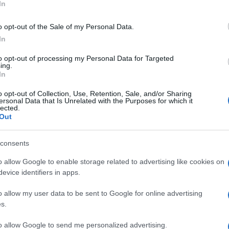
In
o opt-out of the Sale of my Personal Data.
In
to opt-out of processing my Personal Data for Targeted
ing.
In
o opt-out of Collection, Use, Retention, Sale, and/or Sharing
ersonal Data that Is Unrelated with the Purposes for which it
lected.
Out
consents
o allow Google to enable storage related to advertising like cookies on
evice identifiers in apps.
κόρη του – Φωτογραφία
o allow my user data to be sent to Google for online advertising
s.
: «Ήμουν μέσα στον τοκετό γιατί το ήθελα»
to allow Google to send me personalized advertising.