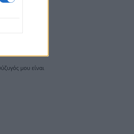
τής
ύζυγός μου είναι