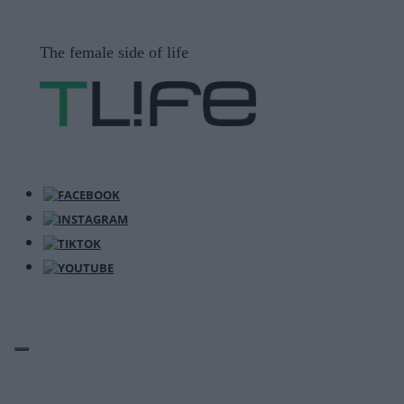
Μετάβαση
σε
The female side of life
περιεχόμενο
ΜΕΝΟΎ