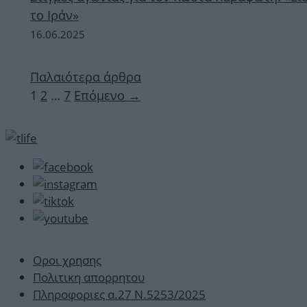
το Ιράν»
16.06.2025
Παλαιότερα άρθρα
Σελίδα
Σελίδα
Σελίδα
1
2
…
7
Επόμενο
→
Οροι χρησης
Πολιτικη απορρητου
Πληροφοριες α.27 Ν.5253/2025