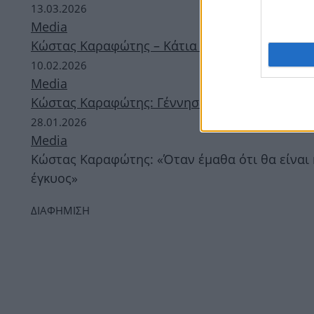
13.03.2026
Media
Κώστας Καραφώτης – Κάτια Μάνου: Η πρώτη βό
10.02.2026
Media
Κώστας Καραφώτης: Γέννησε η σύζυγός του, Κ
28.01.2026
Media
Κώστας Καραφώτης: «Όταν έμαθα ότι θα είναι 
έγκυος»
ΔΙΑΦΗΜΙΣΗ