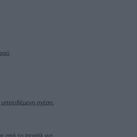
ωρού
 υποτιθέμενη σχέση,
ε από το Ισραήλ για