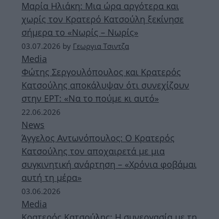
Μαρία Ηλιάκη: Μια ώρα αργότερα και
χωρίς τον Κρατερό Κατσούλη ξεκίνησε
σήμερα το «Νωρίς – Νωρίς»
03.07.2026
by
Γεωργια Τσιντζα
Media
Φώτης Σεργουλόπουλος και Κρατερός
Κατσούλης αποκάλυψαν ότι συνεχίζουν
στην ΕΡΤ: «Να το πούμε κι αυτό»
22.06.2026
News
Άγγελος Αντωνόπουλος: Ο Κρατερός
Κατσούλης τον αποχαιρετά με μια
συγκινητική ανάρτηση – «Χρόνια φοβάμαι
αυτή τη μέρα»
03.06.2026
Media
Κρατερός Κατσούλης: Η συνεργασία με τη