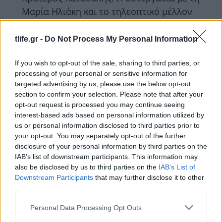
Μαρία Ηλιάκη και το τηλεοπτικό μέλλον
της εκπομπής «Νωρίς – Νωρίς»
tlife.gr -
Do Not Process My Personal Information
ΔΙΑΦΗΜΙΣΗ
If you wish to opt-out of the sale, sharing to third parties, or
processing of your personal or sensitive information for
targeted advertising by us, please use the below opt-out
section to confirm your selection. Please note that after your
opt-out request is processed you may continue seeing
interest-based ads based on personal information utilized by
us or personal information disclosed to third parties prior to
your opt-out. You may separately opt-out of the further
disclosure of your personal information by third parties on the
IAB’s list of downstream participants. This information may
also be disclosed by us to third parties on the
IAB’s List of
Downstream Participants
that may further disclose it to other
third parties.
Media
Νωρίς – Νωρίς: Χωρίς τον Κρατερό
Please note that this website/app uses one or more Google
Personal Data Processing Opt Outs
services and may gather and store information including but
Κατσούλη στο πλευρό της η Μαρία