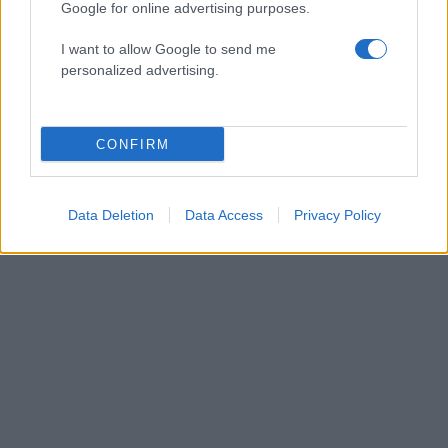
06.03.2026
Google for online advertising purposes.
Media
I want to allow Google to send me
Κρατερός Κατσούλης: «Δεν γνώριζα τη
personalized advertising.
συμμετοχή της Μαρίας Ηλιάκη στην
επιτροπή της Eurovision»
CONFIRM
ΔΙΑΦΗΜΙΣΗ
Data Deletion
Data Access
Privacy Policy