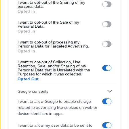
not limited to your visit or usage behaviour. You may click to
I want to opt-out of the Sharing of my
Ηλιάκη – «Το κάστρο έπεσε»
personal data.
grant or deny consent to Google and its third-party tags to
Opted In
28.04.2026
use your data for below specified purposes in below Google
consent section.
Media
I want to opt-out of the Sale of my
Personal Data.
«Νωρίς νωρίς»: Εκτός εκπομπής η Μαρία
Opted In
Ηλιάκη – Τι είπε ο Κρατερός Κατσούλης
I want to opt-out of processing my
23.04.2026
Personal Data for Targeted Advertising.
Opted In
Media
Κρατερός Κατσούλης: «Λέτε να έχει
I want to opt-out of Collection, Use,
Retention, Sale, and/or Sharing of my
μιλήσει η Μαρία Ηλιάκη για τη νέα σεζόν
Personal Data that Is Unrelated with the
Purposes for which it was collected.
και να μη μου είπε τίποτα;»
Opted Out
20.03.2026
Media
Google consents
Μαρία Ηλιάκη: Οι on air ευχές στον
I want to allow Google to enable storage
Κρατερό Κατσούλη για την ονομαστική
related to advertising like cookies on web or
device identifiers in apps.
του εορτή – «Χρόνια πολλά, δεν είστε και
πολλοί»
I want to allow my user data to be sent to