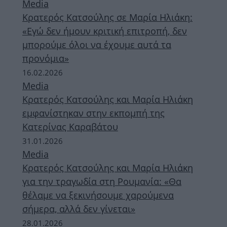
Media
Κρατερός Κατσούλης σε Μαρία Ηλιάκη:
«Εγώ δεν ήμουν κριτική επιτροπή, δεν
μπορούμε όλοι να έχουμε αυτά τα
προνόμια»
16.02.2026
Media
Κρατερός Κατσούλης και Μαρία Ηλιάκη
εμφανίστηκαν στην εκπομπή της
Κατερίνας Καραβάτου
31.01.2026
Media
Κρατερός Κατσούλης και Μαρία Ηλιάκη
για την τραγωδία στη Ρουμανία: «Θα
θέλαμε να ξεκινήσουμε χαρούμενα
σήμερα, αλλά δεν γίνεται»
28.01.2026