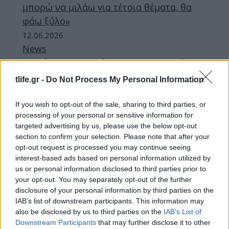
μπορώ να μιλάω για τέτοια θέματα, θα
φάω ξύλο»
12.06.2026
News
Κυριάκος Μητσοτάκης: Η φωτογραφία με
την κόρη του, Σοφία και οι ευχές για τα
tlife.gr -
Do Not Process My Personal Information
γενέθλιά της
If you wish to opt-out of the sale, sharing to third parties, or
ΔΙΑΦΗΜΙΣΗ
processing of your personal or sensitive information for
targeted advertising by us, please use the below opt-out
section to confirm your selection. Please note that after your
opt-out request is processed you may continue seeing
interest-based ads based on personal information utilized by
us or personal information disclosed to third parties prior to
your opt-out. You may separately opt-out of the further
disclosure of your personal information by third parties on the
IAB’s list of downstream participants. This information may
also be disclosed by us to third parties on the
IAB’s List of
Downstream Participants
that may further disclose it to other