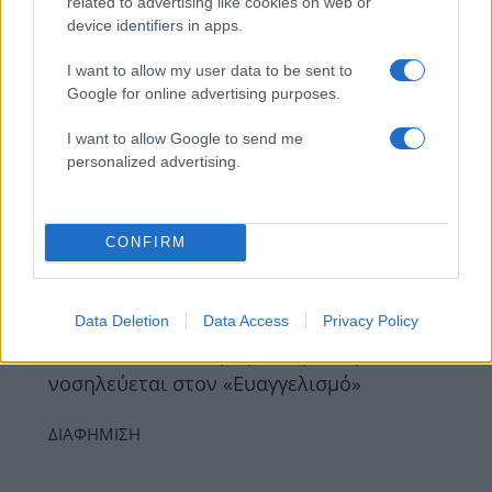
related to advertising like cookies on web or
Αθήνας για τη συνάντηση με τον Κυριάκο
device identifiers in apps.
Μητσοτάκη στη φρεγάτα «Κίμων»
I want to allow my user data to be sent to
25.04.2026
Google for online advertising purposes.
News
I want to allow Google to send me
Ο πρίγκιπας Αλβέρτος συναντήθηκε με
personalized advertising.
τον Κυριάκο Μητσοτάκη στο Μέγαρο
Μαξίμου
21.04.2026
CONFIRM
News
Μαρέβα Γκραμπόφσκι Μητσοτάκη: Σε
νοσοκομείο της Λάρισας μετά από
Data Deletion
Data Access
Privacy Policy
αδιαθεσία – Επέστρεψε στην Αθήνα και
νοσηλεύεται στον «Ευαγγελισμό»
ΔΙΑΦΗΜΙΣΗ