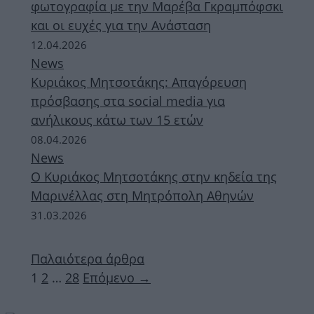
φωτογραφία με την Μαρέβα Γκραμπόφσκι
και οι ευχές για την Ανάσταση
12.04.2026
News
Κυριάκος Μητσοτάκης: Απαγόρευση
πρόσβασης στα social media για
ανήλικους κάτω των 15 ετών
08.04.2026
News
Ο Κυριάκος Μητσοτάκης στην κηδεία της
Μαρινέλλας στη Μητρόπολη Αθηνών
31.03.2026
Παλαιότερα άρθρα
Σελίδα
Σελίδα
Σελίδα
1
2
…
28
Επόμενο
→