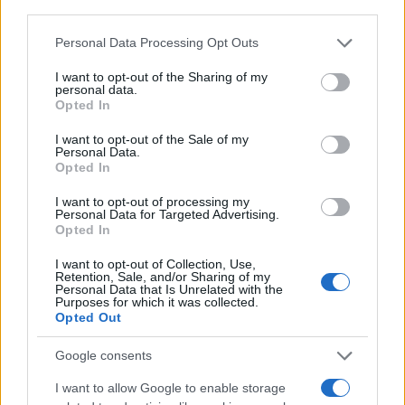
third parties.
Please note that this website/app uses one or more Google
Personal Data Processing Opt Outs
services and may gather and store information including but
Media
not limited to your visit or usage behaviour. You may click to
I want to opt-out of the Sharing of my
Ντόρα Μπακογιάννη: Η εξομολόγηση για
personal data.
grant or deny consent to Google and its third-party tags to
Opted In
τη σχέση της με τον Κυριάκο Μητσοτάκη
use your data for below specified purposes in below Google
– «Κάποιες φορές με ακούει και κάποιες
consent section.
I want to opt-out of the Sale of my
Personal Data.
όχι»
Opted In
06.05.2026
I want to opt-out of processing my
News
Personal Data for Targeted Advertising.
Κυριάκος Μητσοτάκης: Με την κόρη του,
Opted In
Δάφνη εμφανίστηκε στο χθεσινοβραδινό
I want to opt-out of Collection, Use,
Retention, Sale, and/or Sharing of my
δείπνο με τον Εμανουέλ Μακρόν στο
Personal Data that Is Unrelated with the
Purposes for which it was collected.
Προεδρικό Μέγαρο
Opted Out
25.04.2026
News
Google consents
Εμανουέλ Μακρόν: Καρέ – καρέ η
I want to allow Google to enable storage
αναχώρησή του από το κέντρο της