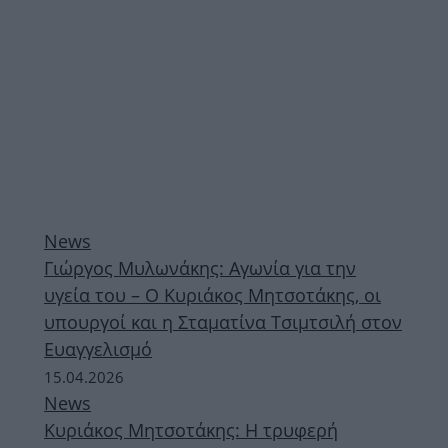
News
Γιώργος Μυλωνάκης: Αγωνία για την
υγεία του – Ο Κυριάκος Μητσοτάκης, οι
υπουργοί και η Σταματίνα Τσιμτσιλή στον
Ευαγγελισμό
15.04.2026
News
Kυριάκος Μητσοτάκης: Η τρυφερή