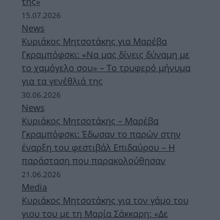
της»
15.07.2026
News
Κυριάκος Μητσοτάκης για Μαρέβα
Γκραμπόφσκι: «Να μας δίνεις δύναμη με
το χαμόγελο σου» – Το τρυφερό μήνυμα
για τα γενέθλιά της
30.06.2026
News
Κυριάκος Μητσοτάκης – Μαρέβα
Γκραμπόφσκι: Έδωσαν το παρών στην
έναρξη του φεστιβάλ Επιδαύρου – Η
παράσταση που παρακολούθησαν
21.06.2026
Media
Κυριάκος Μητσοτάκης για τον γάμο του
γιου του με τη Μαρία Σάκκαρη: «Δε