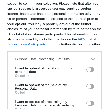
section to confirm your selection. Please note that after your
opt-out request is processed you may continue seeing
interest-based ads based on personal information utilized by
us or personal information disclosed to third parties prior to
your opt-out. You may separately opt-out of the further
disclosure of your personal information by third parties on the
IAB’s list of downstream participants. This information may
also be disclosed by us to third parties on the
IAB’s List of
Downstream Participants
that may further disclose it to other
third parties.
Please note that this website/app uses one or more Google
Personal Data Processing Opt Outs
News
services and may gather and store information including but
Ξηρό δέρμα: Το μεγάλο λάθος που κάνεις
not limited to your visit or usage behaviour. You may click to
I want to opt-out of the Sharing of my
personal data.
grant or deny consent to Google and its third-party tags to
στο ντους κάθε χειμώνα
Opted In
use your data for below specified purposes in below Google
08.12.2015
consent section.
I want to opt-out of the Sale of my
News
Personal Data.
Opted In
Τα 5 λάθη που κάνεις στο πλύσιμο του
προσώπου και δεν το φαντάζεσαι!
I want to opt-out of processing my
Personal Data for Targeted Advertising.
11.05.2015