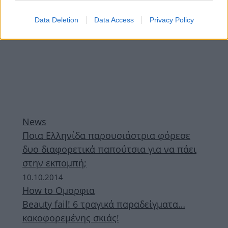
Data Deletion
Data Access
Privacy Policy
News
Ποια Ελληνίδα παρουσιάστρια φόρεσε
δυο διαφορετικά παπούτσια για να πάει
στην εκπομπή;
10.10.2014
How to Ομορφια
Beauty fail! 6 τραγικά παραδείγματα…
κακοφορεμένης σκιάς!