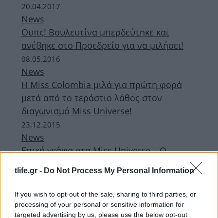
20.04.2017
News
Ουπς! Βουλευτίνα μπερδεύτηκε και
ανέβηκε στο Προεδρείο για να μιλήσει!
08.05.2016
News
H Miss Colombia μιλά για πρώτη φορά
μετά από το τεράστιο λάθος στον
διαγωνισμό Miss Universe!
23.12.2015
News
Επική γκάφα στα Miss Universe – Ο
παρουσιαστής ανακοίνωσε λάθος
tlife.gr -
Do Not Process My Personal Information
νικήτρια! Video
If you wish to opt-out of the sale, sharing to third parties, or
ΔΙΑΦΗΜΙΣΗ
processing of your personal or sensitive information for
targeted advertising by us, please use the below opt-out