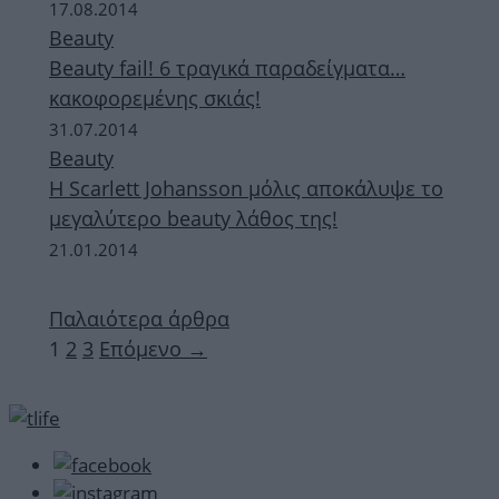
17.08.2014
Beauty
Beauty fail! 6 τραγικά παραδείγματα…
κακοφορεμένης σκιάς!
31.07.2014
Beauty
Η Scarlett Johansson μόλις αποκάλυψε το
μεγαλύτερο beauty λάθος της!
21.01.2014
Παλαιότερα άρθρα
Σελίδα
Σελίδα
Σελίδα
1
2
3
Επόμενο
→