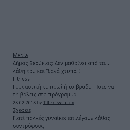
Media
Δήμος Βερύκιος: Δεν μαθαίνει από τα…
λάθη του και “ξανά χτυπά”!
Fitness
Γυμναστική το πρωί ή το βράδυ; Πότε να
τη βάλεις στο πρόγραμμα
28.02.2018
by
Tlife newsroom
Σχεσεις
Γιατί πολλές γυναίκες επιλέγουν λάθος
συντρόφους