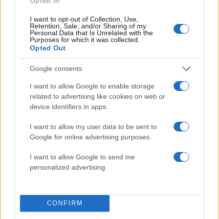
Opted In
News
I want to opt-out of Collection, Use,
Ναταλία Γερμανού: Παραδέχθηκε το
Retention, Sale, and/or Sharing of my
Personal Data that Is Unrelated with the
λάθος της, στη σχέση της με τον Μάνο
Purposes for which it was collected.
Opted Out
Ιωάννου
30.04.2015
Google consents
News
I want to allow Google to enable storage
Ζωή Κωνσταντοπούλου: Το λάθος στην
related to advertising like cookies on web or
κηδεία του Ντέμη Ρούσσου που
device identifiers in apps.
συζητήθηκε
I want to allow my user data to be sent to
30.01.2015
Google for online advertising purposes.
News
Μαρία Μπακοδήμου: Στην πρεσβεία
I want to allow Google to send me
personalized advertising.
νόμιζαν ότι είμαι τρανσέξουαλ …
ΔΙΑΦΗΜΙΣΗ
CONFIRM