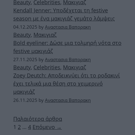
Beauty
,
Celebrities
,
Μακιγιαζ
Kendall Jenner: Υποδέχεται τη festive
season με ένα μακιγιάζ γεμάτο λάμψεις
04.12.2025
by
Αναστασια Βαπορακη
Beauty
,
Μακιγιαζ
Bold eyeliner: Δώσε μια τολμηρή νότα στο
festive μακιγιάζ
27.11.2025
by
Αναστασια Βαπορακη
Beauty
,
Celebrities
,
Μακιγιαζ
Zoey Deutch: Αποδεικνύει ότι το ροδακινί
έχει τελικά μια θέση στο χειμερινό
μακιγιάζ
26.11.2025
by
Αναστασια Βαπορακη
Παλαιότερα άρθρα
Σελίδα
Σελίδα
Σελίδα
1
2
…
4
Επόμενο
→