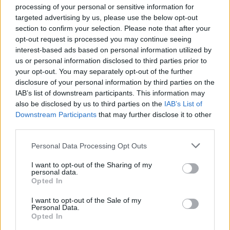
processing of your personal or sensitive information for
ΔΙΑΦΗΜΙΣΗ
targeted advertising by us, please use the below opt-out
section to confirm your selection. Please note that after your
opt-out request is processed you may continue seeing
interest-based ads based on personal information utilized by
us or personal information disclosed to third parties prior to
your opt-out. You may separately opt-out of the further
disclosure of your personal information by third parties on the
IAB’s list of downstream participants. This information may
also be disclosed by us to third parties on the
IAB’s List of
Downstream Participants
that may further disclose it to other
third parties.
Please note that this website/app uses one or more Google
Personal Data Processing Opt Outs
services and may gather and store information including but
Beauty
,
Μακιγιαζ
not limited to your visit or usage behaviour. You may click to
I want to opt-out of the Sharing of my
Valentine’s Day: 5+1 διαφορετικά makeup
personal data.
grant or deny consent to Google and its third-party tags to
Opted In
looks ιδανικά για date night
use your data for below specified purposes in below Google
consent section.
13.02.2026
by
Αναστασια Βαπορακη
I want to opt-out of the Sale of my
Personal Data.
Beauty
,
Celebrities
Opted In
Penélope Cruz: Ποζάρει σε εξώφυλλο