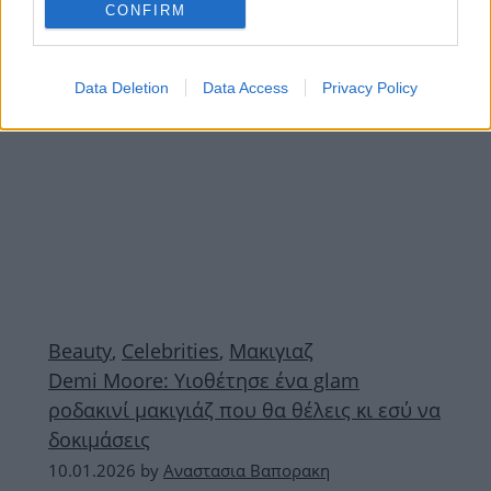
CONFIRM
ΔΙΑΦΗΜΙΣΗ
Data Deletion
Data Access
Privacy Policy
Beauty
,
Celebrities
,
Μακιγιαζ
Demi Moore: Υιοθέτησε ένα glam
ροδακινί μακιγιάζ που θα θέλεις κι εσύ να
δοκιμάσεις
10.01.2026
by
Αναστασια Βαπορακη