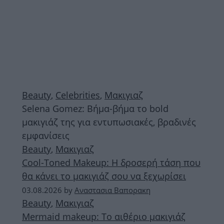
Beauty
,
Celebrities
,
Μακιγιαζ
Selena Gomez: Βήμα-βήμα το bold
μακιγιάζ της για εντυπωσιακές, βραδινές
εμφανίσεις
Beauty
,
Μακιγιαζ
Cool-Toned Makeup: Η δροσερή τάση που
θα κάνει το μακιγιάζ σου να ξεχωρίσει
03.08.2026
by
Αναστασια Βαπορακη
Beauty
,
Μακιγιαζ
Mermaid makeup: Το αιθέριο μακιγιάζ