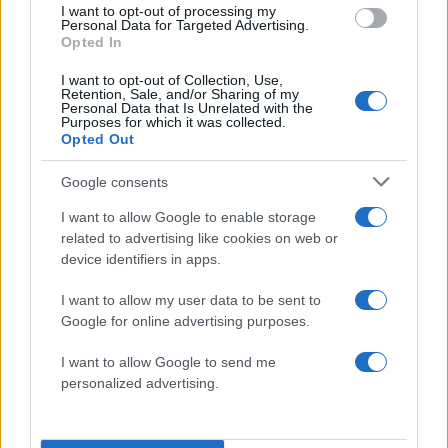
I want to opt-out of processing my
περιοδικού με ένα look που εξυμνεί τη
Personal Data for Targeted Advertising.
Opted In
Μεσογειακή ομορφιά
11.02.2026
by
Αναστασια Βαπορακη
I want to opt-out of Collection, Use,
Retention, Sale, and/or Sharing of my
Beauty
,
Μακιγιαζ
Personal Data that Is Unrelated with the
Purposes for which it was collected.
Αγαπάς τα κλασσικά makeup looks; Δες
Opted Out
πώς θα πετύχεις βήμα-βήμα το μακιγιάζ
της Rose Byrne
Google consents
16.01.2026
by
Αναστασια Βαπορακη
I want to allow Google to enable storage
Beauty
,
Celebrities
,
Μακιγιαζ
related to advertising like cookies on web or
device identifiers in apps.
Το lavender μακιγιάζ της Amelia Gray
μπαίνει στο moodboard μας για το 2026
I want to allow my user data to be sent to
13.01.2026
by
Αναστασια Βαπορακη
Google for online advertising purposes.
Beauty
,
Celebrities
,
Μακιγιαζ
I want to allow Google to send me
H Jennifer Lopez μας δείχνει την πιο
personalized advertising.
smooth εκδοχή του red wine makeup
trend!