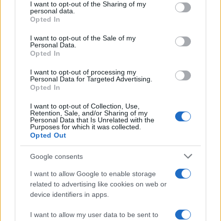
not limited to your visit or usage behaviour. You may click to
I want to opt-out of the Sharing of my
τέλος της τηλεοπτικής σεζόν –
personal data.
grant or deny consent to Google and its third-party tags to
Opted In
Φωτογραφίες
use your data for below specified purposes in below Google
consent section.
06.07.2026
I want to opt-out of the Sale of my
Personal Data.
News
Opted In
Γιώργος Λιάγκας – Μαρία Αντωνά: Το
I want to opt-out of processing my
βίντεο από τις διακοπές τους στην Κρήτη
Personal Data for Targeted Advertising.
Opted In
– «Υπάρχουν στιγμές που δεν τις
περιγράφεις»
I want to opt-out of Collection, Use,
Retention, Sale, and/or Sharing of my
04.07.2026
Personal Data that Is Unrelated with the
Purposes for which it was collected.
Media
Opted Out
Μαρία Αντωνά για Γιώργο Λιάγκα: «Θα
μπορούσατε να με δείτε δίπλα του σε ένα
Google consents
διαφορετικό project»
I want to allow Google to enable storage
29.06.2026
related to advertising like cookies on web or
device identifiers in apps.
News
Μαρία Αντωνά: Το βίντεο να κολυμπά και
I want to allow my user data to be sent to