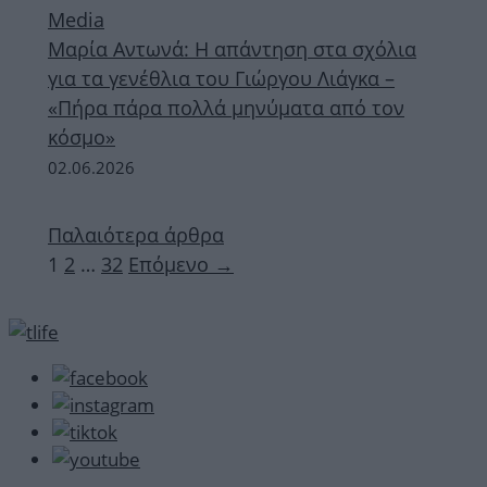
Media
Μαρία Αντωνά: Η απάντηση στα σχόλια
για τα γενέθλια του Γιώργου Λιάγκα –
«Πήρα πάρα πολλά μηνύματα από τον
κόσμο»
02.06.2026
Παλαιότερα άρθρα
Σελίδα
Σελίδα
Σελίδα
1
2
…
32
Επόμενο
→