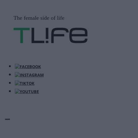
Μετάβαση
σε
The female side of life
περιεχόμενο
ΜΕΝΟΎ