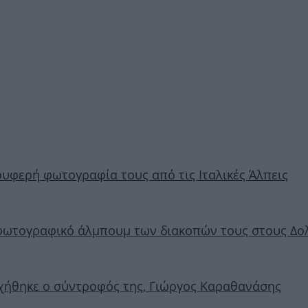
υφερή φωτογραφία τους από τις Ιταλικές Άλπεις
φωτογραφικό άλμπουμ των διακοπών τους στους Δο
ευχήθηκε ο σύντροφός της, Γιώργος Καραθανάσης