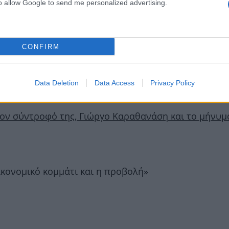
to allow Google to send me personalized advertising.
δι στη Σκωτία για το ερωτευμένο ζευγάρι
CONFIRM
αρία Κορινθίου: «Ξέρω τι με οδήγησε να πάρω την α
Data Deletion
Data Access
Privacy Policy
ον σύντροφό της, Γιώργο Καραθανάση και το μήνυμ
ικονομικό κομμάτι και η προβολή»