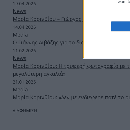
I want 
19.04.2026
News
Μαρία Κορινθίου – Γιώργος Καραθανάσης: Ταξί
14.04.2026
Media
O Γιάννης Αϊβάζης για το διαζύγιο από την Μ
11.02.2026
News
Μαρία Κορινθίου: Η τρυφερή φωτογραφία με τ
μεγαλύτερη αγκαλιά»
21.01.2026
Media
Μαρία Κορινθίου: «Δεν με ενδιέφερε ποτέ το ο
ΔΙΑΦΗΜΙΣΗ