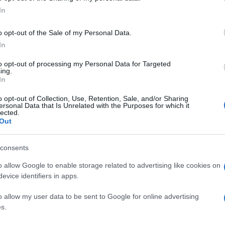
In
ν Γιώργο Καραθανάση – «Χρόνια μας πολλά»
o opt-out of the Sale of my Personal Data.
In
to opt-out of processing my Personal Data for Targeted
ing.
In
o opt-out of Collection, Use, Retention, Sale, and/or Sharing
ersonal Data that Is Unrelated with the Purposes for which it
lected.
Out
consents
o allow Google to enable storage related to advertising like cookies on
evice identifiers in apps.
o allow my user data to be sent to Google for online advertising
s.
φωτογραφίες από το ταξίδι τους στη Σκωτία