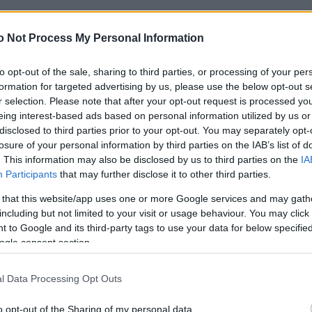
– Απαντάει για την αποχή της από τη δημοσιότητα
o Not Process My Personal Information
to opt-out of the sale, sharing to third parties, or processing of your per
ρυφερά λόγια για την σχέση τους – «Σαν τη δική σο
formation for targeted advertising by us, please use the below opt-out s
r selection. Please note that after your opt-out request is processed y
eing interest-based ads based on personal information utilized by us or
disclosed to third parties prior to your opt-out. You may separately opt-
losure of your personal information by third parties on the IAB’s list of
 χωρίσαμε, οι ρεπόρτερ με ρωτούσαν πράγματα που 
. This information may also be disclosed by us to third parties on the
IA
Participants
that may further disclose it to other third parties.
 that this website/app uses one or more Google services and may gath
including but not limited to your visit or usage behaviour. You may click 
καλά – Πολύ δύσκολα βάζω ανθρώπους στη ζωή μου»
 to Google and its third-party tags to use your data for below specifi
ogle consent section.
l Data Processing Opt Outs
βε ποια είμαι και τι είμαι» – Η τρυφερή εξομολόγησ
o opt-out of the Sharing of my personal data.