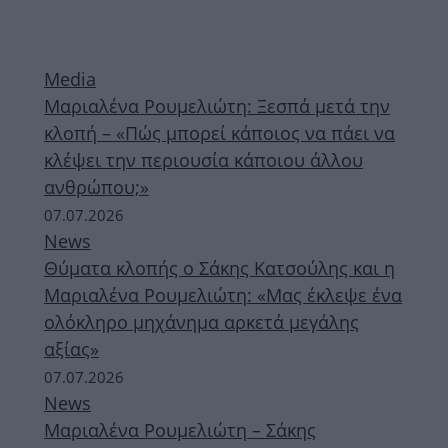
Media
Μαριαλένα Ρουμελιώτη: Ξεσπά μετά την
κλοπή – «Πώς μπορεί κάποιος να πάει να
κλέψει την περιουσία κάποιου άλλου
ανθρώπου;»
07.07.2026
News
Θύματα κλοπής ο Σάκης Κατσούλης και η
Μαριαλένα Ρουμελιώτη: «Μας έκλεψε ένα
ολόκληρο μηχάνημα αρκετά μεγάλης
αξίας»
07.07.2026
News
Μαριαλένα Ρουμελιώτη – Σάκης