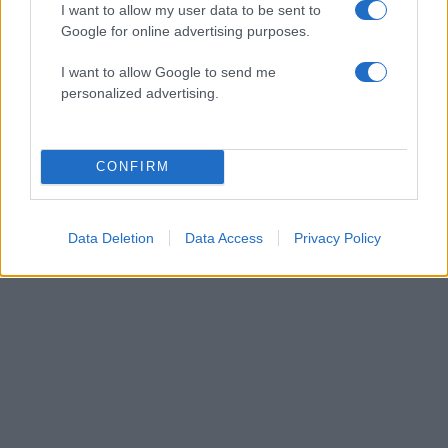
I want to allow my user data to be sent to
στιγμή που θηλάζει τον γιο της –
Google for online advertising purposes.
Φωτογραφίες
I want to allow Google to send me
09.07.2026
personalized advertising.
News
Σάκης Κατσούλης – Μαριαλένα
Ρουμελιώτη: Συνελήφθη ο δράστης που
CONFIRM
τους έκλεψε τον αυτόματο πωλητή
ΔΙΑΦΗΜΙΣΗ
Data Deletion
Data Access
Privacy Policy