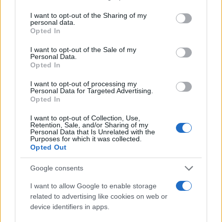
services and may gather and store information including but
Σάκης Κατσούλης: Η έκπληξη στη
not limited to your visit or usage behaviour. You may click to
I want to opt-out of the Sharing of my
Μαριαλένα Ρουμελιώτη για τα γενέθλιά
personal data.
grant or deny consent to Google and its third-party tags to
Opted In
της και το μήνυμα για την επέτειό τους
use your data for below specified purposes in below Google
consent section.
26.07.2026
I want to opt-out of the Sale of my
Personal Data.
News
Opted In
Σάκης Κατσούλης – Μαριαλένα
I want to opt-out of processing my
Ρουμελιώτη: Οι οικογενειακές
Personal Data for Targeted Advertising.
φωτογραφίες με τον 40 ημερών γιο τους
Opted In
16.07.2026
I want to opt-out of Collection, Use,
Retention, Sale, and/or Sharing of my
News
Personal Data that Is Unrelated with the
Purposes for which it was collected.
Σάκης Κατσούλης – Μαριαλένα
Opted Out
Ρουμελιώτη: Πήραν την ευχή για τον γιο
τους που έγινε 40 ημερών – Η τρυφερή
Google consents
οικογενειακή φωτογραφία
I want to allow Google to enable storage
16.07.2026
related to advertising like cookies on web or
News
device identifiers in apps.
Μαριαλένα Ρουμελιώτη: Η τρυφερή