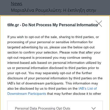
News
Μαριαλένα Ρουμελιώτη: Η έκπληξη στην
μητέρα της μετά την περιπέτεια υγείας –
«Μη μου το κάνεις αυτό, όχι»
tlife.gr -
Do Not Process My Personal Information
ΔΙΑΦΗΜΙΣΗ
If you wish to opt-out of the sale, sharing to third parties, or
processing of your personal or sensitive information for
targeted advertising by us, please use the below opt-out
section to confirm your selection. Please note that after your
opt-out request is processed you may continue seeing
interest-based ads based on personal information utilized by
us or personal information disclosed to third parties prior to
your opt-out. You may separately opt-out of the further
disclosure of your personal information by third parties on the
IAB’s list of downstream participants. This information may
also be disclosed by us to third parties on the
IAB’s List of
Downstream Participants
that may further disclose it to other
third parties.
News
Please note that this website/app uses one or more Google
Personal Data Processing Opt Outs