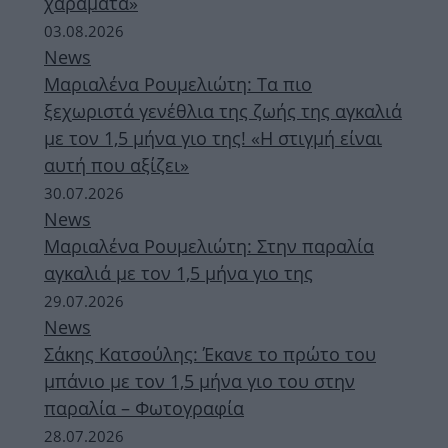
χαράματα»
03.08.2026
News
Μαριαλένα Ρουμελιώτη: Τα πιο
ξεχωριστά γενέθλια της ζωής της αγκαλιά
με τον 1,5 μήνα γιο της! «Η στιγμή είναι
αυτή που αξίζει»
30.07.2026
News
Μαριαλένα Ρουμελιώτη: Στην παραλία
αγκαλιά με τον 1,5 μήνα γιο της
29.07.2026
News
Σάκης Κατσούλης: Έκανε το πρώτο του
μπάνιο με τον 1,5 μήνα γιο του στην
παραλία – Φωτογραφία
28.07.2026