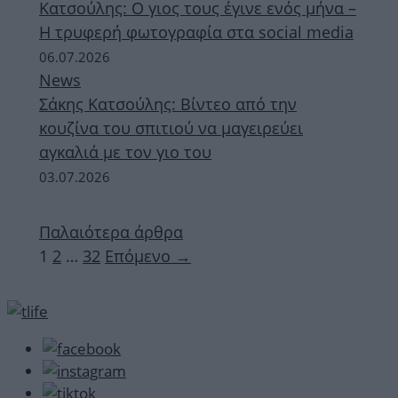
Κατσούλης: Ο γιος τους έγινε ενός μήνα –
Η τρυφερή φωτογραφία στα social media
06.07.2026
News
Σάκης Κατσούλης: Βίντεο από την
κουζίνα του σπιτιού να μαγειρεύει
αγκαλιά με τον γιο του
03.07.2026
Παλαιότερα άρθρα
Σελίδα
Σελίδα
Σελίδα
1
2
…
32
Επόμενο
→