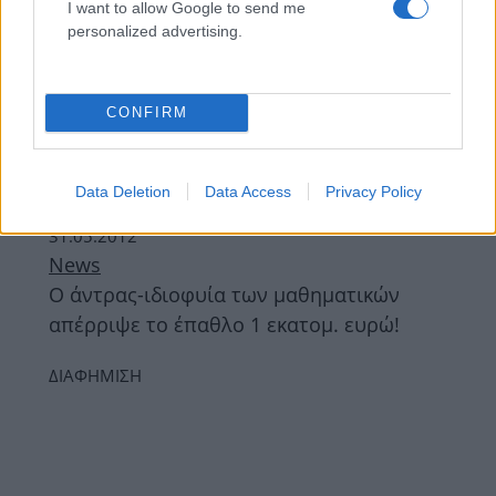
I want to allow Google to send me
15.10.2013
personalized advertising.
News
Το νέο τραγούδι του Κώστα Μαρτάκη!
CONFIRM
20.09.2013
Fitness
Ώρα για μαθηματικά! Η εξίσωση που θα
Data Deletion
Data Access
Privacy Policy
σε απαλλάξει από 1 κιλό σε 20 ημέρες
31.05.2012
News
Ο άντρας-ιδιοφυία των μαθηματικών
απέρριψε το έπαθλο 1 εκατομ. ευρώ!
ΔΙΑΦΗΜΙΣΗ