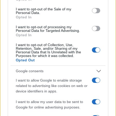
use your data for below specified purposes in below Google
consent section.
I want to opt-out of the Sale of my
Personal Data.
Opted In
I want to opt-out of processing my
Personal Data for Targeted Advertising.
Opted In
I want to opt-out of Collection, Use,
Retention, Sale, and/or Sharing of my
Personal Data that Is Unrelated with the
Purposes for which it was collected.
Opted Out
Google consents
Fitness
Κάνε το ισοζύγιο των θερμίδων σου… το
I want to allow Google to enable storage
related to advertising like cookies on web or
βάρος σου με χαρτί και μολύβι!
device identifiers in apps.
05.02.2014
News
I want to allow my user data to be sent to
Κ. Μαρτάκης: Το ολοκαίνουργιο video clip
Google for online advertising purposes.
που κλέβει εντύπωσεις!