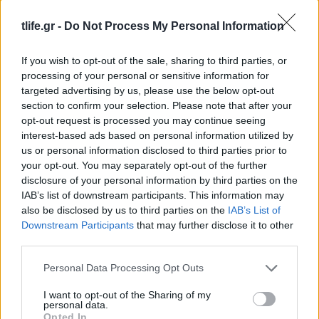
σε Μαθηματικά και Αρχαία Ελληνικά
tlife.gr -
Do Not Process My Personal Information
18.05.2016
News
If you wish to opt-out of the sale, sharing to third parties, or
Πόσο καλή είσαι στα απλά μαθηματικά;
processing of your personal or sensitive information for
Κάνε το τεστ αν τολμάς!
targeted advertising by us, please use the below opt-out
05.07.2015
section to confirm your selection. Please note that after your
opt-out request is processed you may continue seeing
News
interest-based ads based on personal information utilized by
Πανελλήνιες 2015: Τα θέματα και το
us or personal information disclosed to third parties prior to
πρόγραμμα για Μαθηματικά και Αρχαία
your opt-out. You may separately opt-out of the further
ελληνικά
disclosure of your personal information by third parties on the
IAB’s list of downstream participants. This information may
25.05.2015
also be disclosed by us to third parties on the
IAB’s List of
News
Downstream Participants
that may further disclose it to other
Αγοράκι 4 χρονών κάλεσε την αστυνομία
third parties.
για να τον βοηθήσει στα μαθηματικά!
Please note that this website/app uses one or more Google
Personal Data Processing Opt Outs
Άκου την απίστευτη συνομιλία
services and may gather and store information including but
not limited to your visit or usage behaviour. You may click to
I want to opt-out of the Sharing of my
personal data.
ΔΙΑΦΗΜΙΣΗ
grant or deny consent to Google and its third-party tags to
Opted In