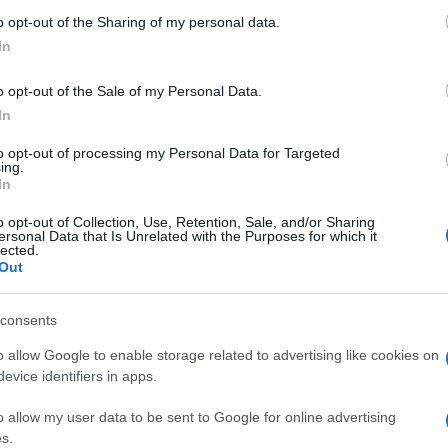
ν καταστροφή ζωής – Το φλερτ δεν είναι στις προτε
o opt-out of the Sharing of my personal data.
In
o opt-out of the Sale of my Personal Data.
In
to opt-out of processing my Personal Data for Targeted
ing.
In
o opt-out of Collection, Use, Retention, Sale, and/or Sharing
ersonal Data that Is Unrelated with the Purposes for which it
lected.
Out
consents
o allow Google to enable storage related to advertising like cookies on
ερνάμε πολλές ώρες μαζί σαν οικογένεια, ασχέτως 
evice identifiers in apps.
o allow my user data to be sent to Google for online advertising
s.