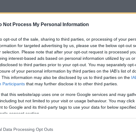
, αυτά συμβαίνουν καμιά φορά στην τηλεόραση»
o Not Process My Personal Information
ς δυσκολίες που πέρασα στην προσωπική μου ζωή»
to opt-out of the sale, sharing to third parties, or processing of your per
formation for targeted advertising by us, please use the below opt-out s
r selection. Please note that after your opt-out request is processed y
μα από το να έχεις καλή σχέση με το παιδί σου» – 
eing interest-based ads based on personal information utilized by us or
disclosed to third parties prior to your opt-out. You may separately opt-
losure of your personal information by third parties on the IAB’s list of
. This information may also be disclosed by us to third parties on the
IA
Participants
that may further disclose it to other third parties.
πική ζωή της – «Διανύω μια πολύ όμορφη περίοδο»
 that this website/app uses one or more Google services and may gath
including but not limited to your visit or usage behaviour. You may click 
 to Google and its third-party tags to use your data for below specifi
ει συμβεί πολύ πριν γίνει γνωστός ο χωρισμός μου»
ogle consent section.
l Data Processing Opt Outs