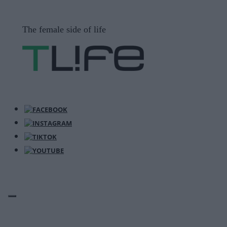
Μετάβαση
σε
The female side of life
περιεχόμενο
ΜΕΝΟΎ