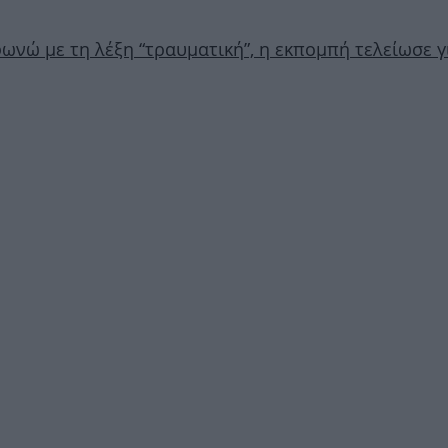
ωνώ με τη λέξη “τραυματική”, η εκπομπή τελείωσε γ