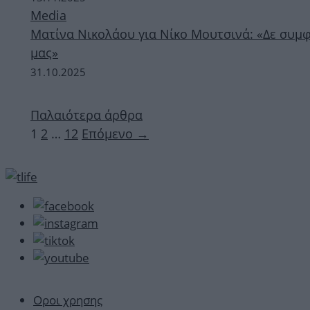
Media
Ματίνα Νικολάου για Νίκο Μουτσινά: «Δε συμφ
μας»
31.10.2025
Παλαιότερα άρθρα
Σελίδα
Σελίδα
Σελίδα
1
2
…
12
Επόμενο
→
Οροι χρησης