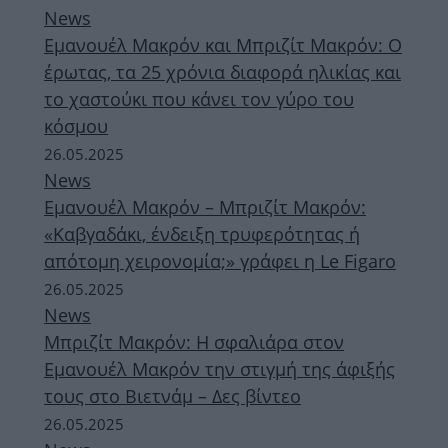
News
Εμανουέλ Μακρόν και Μπριζίτ Μακρόν: Ο
έρωτας, τα 25 χρόνια διαφορά ηλικίας και
το χαστούκι που κάνει τον γύρο του
κόσμου
26.05.2025
News
Εμανουέλ Μακρόν – Μπριζίτ Μακρόν:
«Καβγαδάκι, ένδειξη τρυφερότητας ή
απότομη χειρονομία;» γράφει η Le Figaro
26.05.2025
News
Μπριζίτ Μακρόν: Η σφαλιάρα στον
Εμανουέλ Μακρόν την στιγμή της άφιξής
τους στο Βιετνάμ – Δες βίντεο
26.05.2025