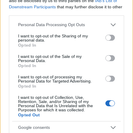
also be disclosed by us to third parties on the
IAB’s List of
Downstream Participants
that may further disclose it to other
third parties.
Please note that this website/app uses one or more Google
Personal Data Processing Opt Outs
services and may gather and store information including but
not limited to your visit or usage behaviour. You may click to
I want to opt-out of the Sharing of my
personal data.
grant or deny consent to Google and its third-party tags to
Opted In
use your data for below specified purposes in below Google
consent section.
I want to opt-out of the Sale of my
Personal Data.
Opted In
I want to opt-out of processing my
Personal Data for Targeted Advertising.
Opted In
I want to opt-out of Collection, Use,
Retention, Sale, and/or Sharing of my
Personal Data that Is Unrelated with the
Purposes for which it was collected.
Opted Out
Google consents