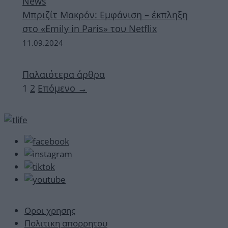
News
Μπριζίτ Μακρόν: Εμφάνιση – έκπληξη
στο «Εmily in Paris» του Netflix
11.09.2024
Παλαιότερα άρθρα
Σελίδα
Σελίδα
1
2
Επόμενο
→
Οροι χρησης
Πολιτικη απορρητου