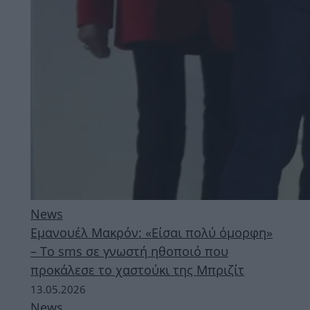
News
Εμανουέλ Μακρόν: «Είσαι πολύ όμορφη»
– Το sms σε γνωστή ηθοποιό που
προκάλεσε το χαστούκι της Μπριζίτ
13.05.2026
News