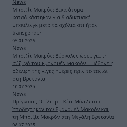
News
Μπριζίτ Μακρόν: Δέκα άτομα
καταδικάστηκαν για διαδικτυακό
μπούλινγκ μετά τα σχόλια ότι ήταν
transgender
05.01.2026
News
Μπριζίτ Μακρόν: Δύσκολες ώρες για τη
σύζυγό του Εμανουέλ Μακρόν – Πέθανε η
αδελφή της λίγες ημέρες πριν το ταξίδι
στη Βρετανία
10.07.2025
News
Πρίγκιπας Ουίλιαμ – Κέιτ Μίντλετον:
Υποδέχτηκαν τον Εμανουέλ Μακρόν και
τη Μπριζίτ Μακρόν στη Μεγάλη Βρετανία
08.07.2025