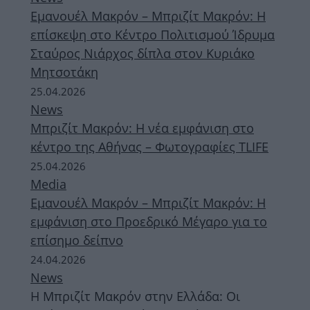
Εμανουέλ Μακρόν – Μπριζίτ Μακρόν: Η
επίσκεψη στο Κέντρο Πολιτισμού Ίδρυμα
Σταύρος Νιάρχος δίπλα στον Κυριάκο
Μητσοτάκη
25.04.2026
News
Μπριζίτ Μακρόν: Η νέα εμφάνιση στο
κέντρο της Αθήνας – Φωτογραφίες TLIFE
25.04.2026
Media
Εμανουέλ Μακρόν – Μπριζίτ Μακρόν: Η
εμφάνιση στο Προεδρικό Μέγαρο για το
επίσημο δείπνο
24.04.2026
News
Η Μπριζίτ Μακρόν στην Ελλάδα: Οι