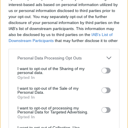
ΔΙΑΦΗΜΙΣΗ
interest-based ads based on personal information utilized by
us or personal information disclosed to third parties prior to
your opt-out. You may separately opt-out of the further
disclosure of your personal information by third parties on the
IAB’s list of downstream participants. This information may
also be disclosed by us to third parties on the
IAB’s List of
Downstream Participants
that may further disclose it to other
third parties.
Please note that this website/app uses one or more Google
Personal Data Processing Opt Outs
services and may gather and store information including but
not limited to your visit or usage behaviour. You may click to
I want to opt-out of the Sharing of my
personal data.
grant or deny consent to Google and its third-party tags to
Opted In
use your data for below specified purposes in below Google
consent section.
News
I want to opt-out of the Sale of my
Personal Data.
Η Νατάσα Καλογρίδη στις πρόβες του
Opted In
νέου της show χωρίς ίχνος μακιγιάζ!
I want to opt-out of processing my
31.01.2013
Personal Data for Targeted Advertising.
Opted In
News
Η photo που ανέβασε η Νατάσα
I want to opt-out of Collection, Use,