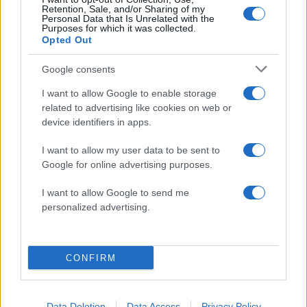
Retention, Sale, and/or Sharing of my
Θεοδωρίδου στο twitter και η έκπληξη
Personal Data that Is Unrelated with the
Purposes for which it was collected.
που ετοιμάζει…
Opted Out
20.01.2013
News
Google consents
Τροχαίο ατύχημα για τη Νατάσα Ράγιου
I want to allow Google to enable storage
22.12.2012
related to advertising like cookies on web or
device identifiers in apps.
News
Ν. Θεοδωρίδου: Βραδινή έξοδος στο
I want to allow my user data to be sent to
θέατρο! Φωτογραφίες
Google for online advertising purposes.
05.12.2012
I want to allow Google to send me
News
personalized advertising.
Που πήγε η γιατρός Νατάσα την
περασμένη εβδομάδα;
CONFIRM
ΔΙΑΦΗΜΙΣΗ
Data Deletion
Data Access
Privacy Policy