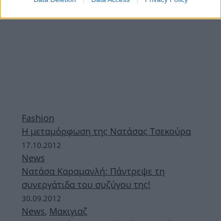
Fashion
Η μεταμόρφωση της Νατάσας Τσεκούρα
17.10.2012
News
Νατάσα Καραμανλή: Πάντρεψε τη
συνεργάτιδα του συζύγου της!
30.09.2012
News
,
Μακιγιαζ