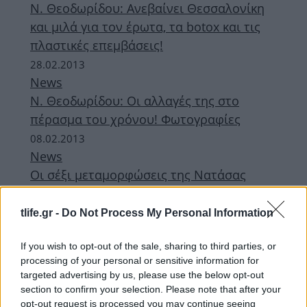
Ν. Θεοδωρίδου: Ανεβαίνει Θεσσαλονίκη
και μιλά για τον έρωτα, τα botox και τις
πλαστικές επεμβάσεις!
28.02.2013
News
Ν. Θεοδωρίδου: Οι αλλαγές της στο
πέρασμα του χρόνου! Φωτογραφίες
08.02.2013
News
Οι σέξι μεταμορφώσεις της Νατάσας
Καλογρίδη! Έγινε μελαχρινή;
02.02.2013
tlife.gr -
Do Not Process My Personal Information
Fashion
If you wish to opt-out of the sale, sharing to third parties, or
Tρυπώσαμε στο atelier των Celebrity Skin
processing of your personal or sensitive information for
και είδαμε το fitting της Νατάσας
targeted advertising by us, please use the below opt-out
Καλογρίδη!
section to confirm your selection. Please note that after your
opt-out request is processed you may continue seeing