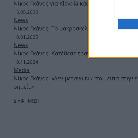
Νίκος Γκάνος για Klavdia και Eurovision 2025:
15.05.2025
News
Νίκος Γκάνος: Το μακροσκελές μήνυμα μετά τον
10.01.2025
News
Νίκος Γκάνος: Κατέθεσε τραγούδι για την Euro
10.11.2024
Media
Νίκος Γκάνος: «Δεν μετανιώνω που είπα στην ε
σημείο»
ΔΙΑΦΗΜΙΣΗ