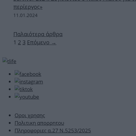
περίεργος»
11.01.2024
Παλαιότερα άρθρα
Σελίδα
Σελίδα
Σελίδα
1
2
3
Επόμενο
→
Οροι χρησης
Πολιτικη απορρητου
Πληροφοριες α.27 Ν.5253/2025