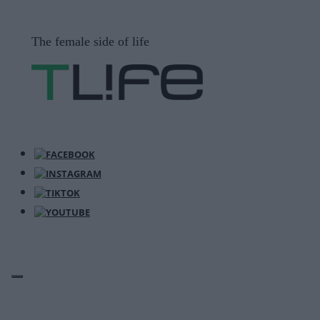
Μετάβαση
σε
The female side of life
περιεχόμενο
ΜΕΝΟΎ