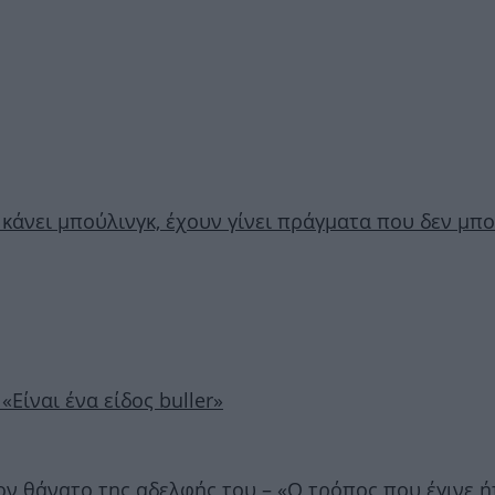
 κάνει μπούλινγκ, έχουν γίνει πράγματα που δεν μπ
«Είναι ένα είδος buller»
 τον θάνατο της αδελφής του – «Ο τρόπος που έγινε 