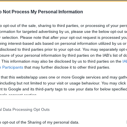
o Not Process My Personal Information
ality, είχα τραυματιστεί και εγώ όταν συμμετείχα»
to opt-out of the sale, sharing to third parties, or processing of your per
Γκάνο, μετά το βίντεο που προκάλεσε σχόλια
formation for targeted advertising by us, please use the below opt-out s
r selection. Please note that after your opt-out request is processed y
eing interest-based ads based on personal information utilized by us or
disclosed to third parties prior to your opt-out. You may separately opt-
γου Λιάγκα – «Δεν ντρέπομαι καθόλου, ας μη χάνου
losure of your personal information by third parties on the IAB’s list of
. This information may also be disclosed by us to third parties on the
IA
Participants
that may further disclose it to other third parties.
άνο: «Το είδα εχθές και έπαθα σοκ, είναι πολύ μεγ
 that this website/app uses one or more Google services and may gath
including but not limited to your visit or usage behaviour. You may click 
 to Google and its third-party tags to use your data for below specifi
ogle consent section.
ου από τον εθνικό τελικό της Eurovision – «Δεν ξέρω
l Data Processing Opt Outs
ς του: «Ποιος μου εγγυάται ότι δεν θα μου κάνει ε
o opt-out of the Sharing of my personal data.