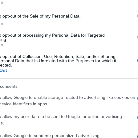
In
o opt-out of the Sale of my Personal Data.
In
to opt-out of processing my Personal Data for Targeted
ing.
In
o opt-out of Collection, Use, Retention, Sale, and/or Sharing
ersonal Data that Is Unrelated with the Purposes for which it
lected.
Out
consents
o allow Google to enable storage related to advertising like cookies on
evice identifiers in apps.
υ – «Μου πέρασαν χειροπέδες, ένιωθα ο χειρότερος
o allow my user data to be sent to Google for online advertising
s.
to allow Google to send me personalized advertising.