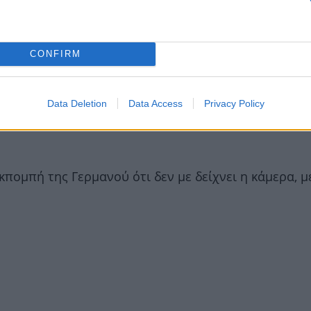
 «Ανατρίχιασα, η φωνή της είναι καταπληκτική, είναι
CONFIRM
 αποκλεισμό του από τον ελληνικό τελικό της Eurov
Data Deletion
Data Access
Privacy Policy
vision 2025 – Η ανάρτησή του
κπομπή της Γερμανού ότι δεν με δείχνει η κάμερα, μ