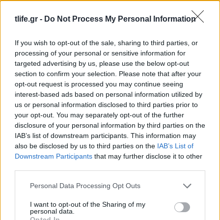
αυστηρή στην κριτική»
tlife.gr -
Do Not Process My Personal Information
ΔΙΑΦΗΜΙΣΗ
If you wish to opt-out of the sale, sharing to third parties, or
processing of your personal or sensitive information for
targeted advertising by us, please use the below opt-out
section to confirm your selection. Please note that after your
opt-out request is processed you may continue seeing
interest-based ads based on personal information utilized by
us or personal information disclosed to third parties prior to
your opt-out. You may separately opt-out of the further
disclosure of your personal information by third parties on the
IAB’s list of downstream participants. This information may
also be disclosed by us to third parties on the
IAB’s List of
Downstream Participants
that may further disclose it to other
third parties.
News
Please note that this website/app uses one or more Google
Personal Data Processing Opt Outs
Νίκος Ψαρράς – Έλενα Καρακούλη:
services and may gather and store information including but
Σπάνια εμφάνιση στο κέντρο της Αθήνας
not limited to your visit or usage behaviour. You may click to
I want to opt-out of the Sharing of my
personal data.
grant or deny consent to Google and its third-party tags to
με τον 11χρονο γιο τους – Φωτογραφίες
Opted In