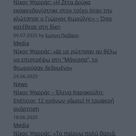
Νίκος Ψαρράς: «Η Ζέτα Δούκα
εκσφενδονίστηκε στον τοίχο όταν την
κλώτσησε ο Γιώργος Κιμούλης» – Όσα
κατέθεσε στη δίκη
09.07.2025
by
Ειρηνη Πεϊβανη
Media
Νίκος Ψαρράς: «Δε με ρώτησαν αν θέλω
να επιστρέψω στη “Μάγισσα”, το
θεωρούσαν δεδομένο»
29.06.2025
News
Νίκος Ψαρράς – Έλενα Καρακούλη:
Επέτειος 12 χρόνων γάμου! Η τρυφερή
ανάρτηση
18.06.2025
Media
Νίκος Ψαρράς: «Το παίρνω πολύ βαριά,