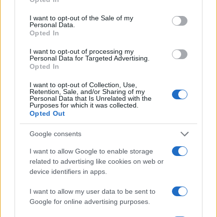
use your data for below specified purposes in below Google
07.11.2025
consent section.
I want to opt-out of the Sale of my
Media
Personal Data.
Opted In
Νίκος Ψαρράς: Η έντονη αντίδραση του
γιου του και οι στιγμές απουσίας του –
I want to opt-out of processing my
Personal Data for Targeted Advertising.
«Δεν την αγαπάει αυτή τη δουλειά»
Opted In
03.11.2025
I want to opt-out of Collection, Use,
Media
Retention, Sale, and/or Sharing of my
Personal Data that Is Unrelated with the
Έλενα Καρακούλη: Αποκάλυψε on air τον
Purposes for which it was collected.
Opted Out
λόγο που έκανε πρόταση γάμου στον
σύζυγό της, Νίκο Ψαρρά
Google consents
30.10.2025
I want to allow Google to enable storage
News
related to advertising like cookies on web or
Νίκος Ψαρράς: Η σπάνια δημόσια
device identifiers in apps.
εμφάνιση με τον 11χρονο γιο του –
I want to allow my user data to be sent to
Φωτογραφίες
Google for online advertising purposes.
26.09.2025