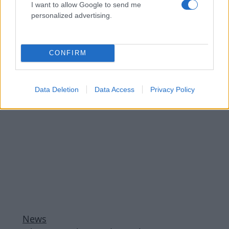
News
I want to allow Google to send me
personalized advertising.
Νίκος Ψαρράς: Ταξίδι στο Νεπάλ με τη
σύζυγό του – «Ένα ξεχωριστό μάθημα η
μέρα αυτή»
CONFIRM
ΔΙΑΦΗΜΙΣΗ
Data Deletion
Data Access
Privacy Policy
News