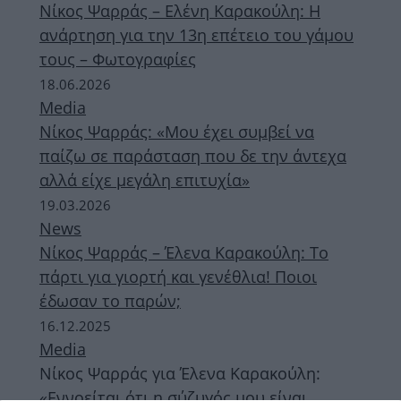
Νίκος Ψαρράς – Ελένη Καρακούλη: Η
ανάρτηση για την 13η επέτειο του γάμου
τους – Φωτογραφίες
18.06.2026
Media
Νίκος Ψαρράς: «Μου έχει συμβεί να
παίζω σε παράσταση που δε την άντεχα
αλλά είχε μεγάλη επιτυχία»
19.03.2026
News
Νίκος Ψαρράς – Έλενα Καρακούλη: Το
πάρτι για γιορτή και γενέθλια! Ποιοι
έδωσαν το παρών;
16.12.2025
Media
Νίκος Ψαρράς για Έλενα Καρακούλη:
«Εννοείται ότι η σύζυγός μου είναι