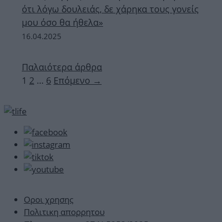
ότι λόγω δουλειάς, δε χάρηκα τους γονείς
μου όσο θα ήθελα»
16.04.2025
Παλαιότερα άρθρα
Σελίδα
Σελίδα
Σελίδα
1
2
…
6
Επόμενο
→
Οροι χρησης
Πολιτικη απορρητου