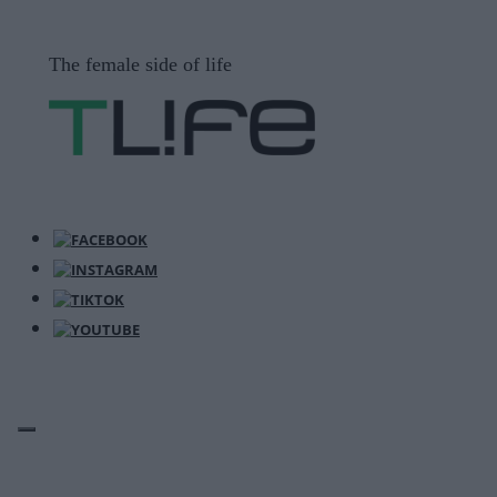
Μετάβαση
σε
The female side of life
περιεχόμενο
ΜΕΝΟΎ