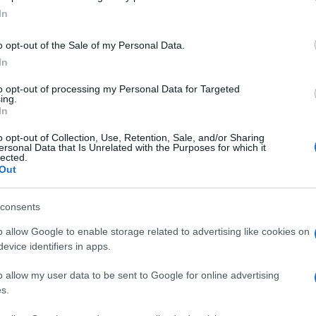
In
o opt-out of the Sale of my Personal Data.
In
to opt-out of processing my Personal Data for Targeted
ing.
In
o opt-out of Collection, Use, Retention, Sale, and/or Sharing
ersonal Data that Is Unrelated with the Purposes for which it
lected.
Out
consents
o allow Google to enable storage related to advertising like cookies on
le αποκαλύπτει και το προϊόν χειλιών που έχει μαζί 
evice identifiers in apps.
o allow my user data to be sent to Google for online advertising
s.