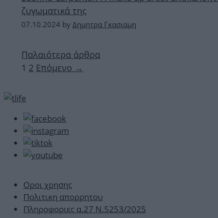
ζυγωματικά της
07.10.2024
by
Δημητρα Γκασιαμη
Παλαιότερα άρθρα
Σελίδα
Σελίδα
1
2
Επόμενο
→
Οροι χρησης
Πολιτικη απορρητου
Πληροφοριες α.27 Ν.5253/2025