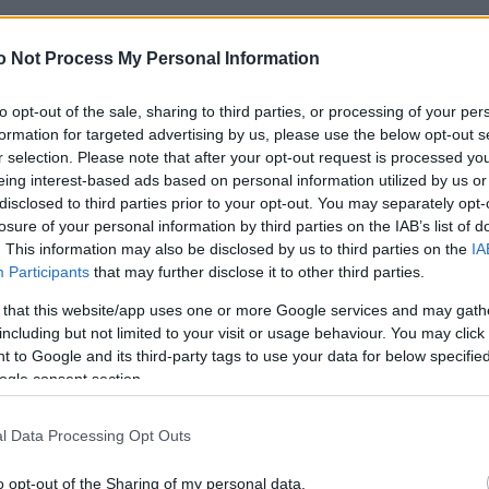
υτο romantic glam
o Not Process My Personal Information
to opt-out of the sale, sharing to third parties, or processing of your per
νάντηση στη σκηνή του Coachella
formation for targeted advertising by us, please use the below opt-out s
r selection. Please note that after your opt-out request is processed y
eing interest-based ads based on personal information utilized by us or
– Kαι ξέρουμε ποια προϊόντα χρησιμοποίησε!
disclosed to third parties prior to your opt-out. You may separately opt-
losure of your personal information by third parties on the IAB’s list of
. This information may also be disclosed by us to third parties on the
IA
Participants
that may further disclose it to other third parties.
s style και εμείς την χαζεύουμε!
 that this website/app uses one or more Google services and may gath
including but not limited to your visit or usage behaviour. You may click 
 to Google and its third-party tags to use your data for below specifi
εμφάνιση με ένα old-school lob
ogle consent section.
l Data Processing Opt Outs
 πιο λαμπερό 80’s μακιγιάζ που αξίζει να αντιγράψε
o opt-out of the Sharing of my personal data.