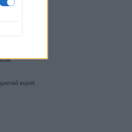
ναι πραγματική
nimal
ηματικό κορσέ