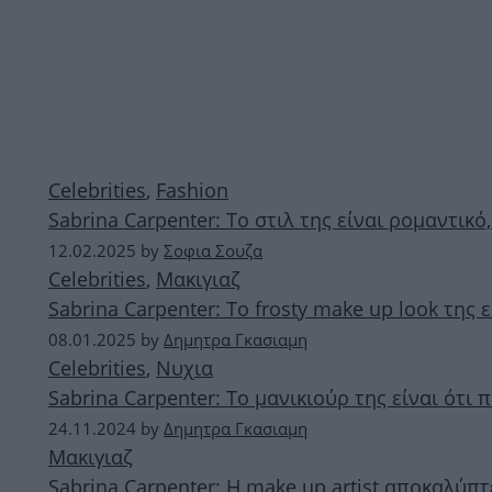
Celebrities
,
Fashion
Sabrina Carpenter: Το στιλ της είναι ρομαντικό
12.02.2025
by
Σοφια Σουζα
Celebrities
,
Μακιγιαζ
Sabrina Carpenter: Το frosty make up look της
08.01.2025
by
Δημητρα Γκασιαμη
Celebrities
,
Νυχια
Sabrina Carpenter: Το μανικιούρ της είναι ότι π
24.11.2024
by
Δημητρα Γκασιαμη
Μακιγιαζ
Sabrina Carpenter: H make up artist αποκαλύπτ