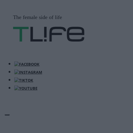
Μετάβαση
σε
The female side of life
περιεχόμενο
ΜΕΝΟΎ