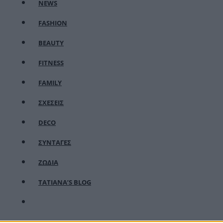
NEWS
FASHION
BEAUTY
FITNESS
FAMILY
ΣΧΕΣΕΙΣ
DECO
ΣΥΝΤΑΓΕΣ
ΖΩΔΙΑ
TATIANA’S BLOG