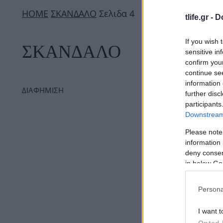
ΗΟΜΕ
ΣΚΑΝΔΑΛΟ
Σελιδα 4
tlife.gr -
D
If you wish 
ΣΚΑΝΔΑΛΟ
sensitive in
confirm you
continue se
information 
ΔΙΑΦΗΜΙΣΗ
further disc
participants
Downstream 
Please note
information 
deny consent
in below Go
Persona
I want t