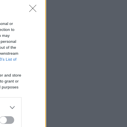
sonal or
ection to
ou may
 personal
out of the
 downstream
B’s List of
er and store
to grant or
ed purposes