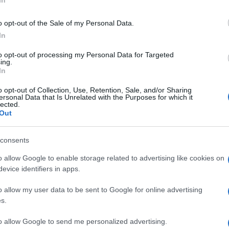
In
o opt-out of the Sale of my Personal Data.
φτιάξει το…πέος του αγάλματος!
In
Καβαλιέρε”!
to opt-out of processing my Personal Data for Targeted
ing.
In
o opt-out of Collection, Use, Retention, Sale, and/or Sharing
ς γυναίκες παρά γκέι”!
ersonal Data that Is Unrelated with the Purposes for which it
lected.
Out
consents
o allow Google to enable storage related to advertising like cookies on
evice identifiers in apps.
α μέρα μετά το σκάνδαλο!
o allow my user data to be sent to Google for online advertising
s.
ρωμή;
to allow Google to send me personalized advertising.