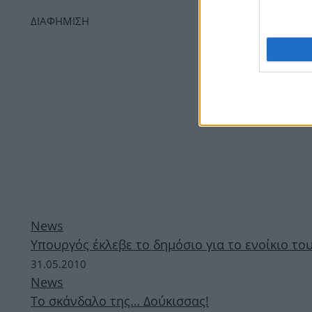
ΔΙΑΦΗΜΙΣΗ
News
Υπουργός έκλεβε το δημόσιο για το ενοίκιο το
31.05.2010
News
To σκάνδαλο της… Δούκισσας!