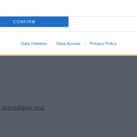
CONFIRM
Data Deletion
Data Access
Privacy Policy
υ συντρόφου του!