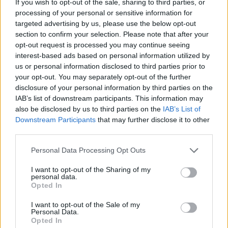
If you wish to opt-out of the sale, sharing to third parties, or
Μακαρονάδα με σάλτσα σόγιας
processing of your personal or sensitive information for
13.03.2013
targeted advertising by us, please use the below opt-out
Πουλερικα
,
Συνταγες
section to confirm your selection. Please note that after your
opt-out request is processed you may continue seeing
Hot BBQ Chicken Wings
interest-based ads based on personal information utilized by
14.08.2012
us or personal information disclosed to third parties prior to
Συνταγες
your opt-out. You may separately opt-out of the further
Μακαρόνια σόγιας με σάλτσα ντομάτας
disclosure of your personal information by third parties on the
IAB’s list of downstream participants. This information may
και μανιτάρια
also be disclosed by us to third parties on the
IAB’s List of
Downstream Participants
that may further disclose it to other
ΔΙΑΦΗΜΙΣΗ
third parties.
Please note that this website/app uses one or more Google
Personal Data Processing Opt Outs
services and may gather and store information including but
not limited to your visit or usage behaviour. You may click to
I want to opt-out of the Sharing of my
personal data.
grant or deny consent to Google and its third-party tags to
Opted In
use your data for below specified purposes in below Google
consent section.
I want to opt-out of the Sale of my
Personal Data.
Opted In