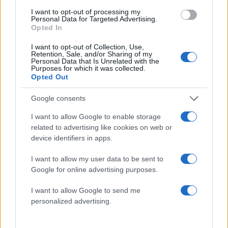
I want to opt-out of processing my
Personal Data for Targeted Advertising.
Opted In
Fitness
I want to opt-out of Collection, Use,
Retention, Sale, and/or Sharing of my
Προϊόντα σόγιας! Για να γίνει η νηστεία,
Personal Data that Is Unrelated with the
Purposes for which it was collected.
αγαπημένη σου συνήθεια!
Opted Out
05.03.2012
Google consents
Ζυμαρικα
,
Συνταγες
Μακαρονάδα με σάλτσα
I want to allow Google to enable storage
related to advertising like cookies on web or
φυστικοβούτυρου
device identifiers in apps.
05.03.2012
Πουλερικα
,
Συνταγες
I want to allow my user data to be sent to
Κοτόπουλο με γλυκόξινη σάλτσα
Google for online advertising purposes.
17.08.2011
I want to allow Google to send me
Συνταγες
personalized advertising.
Κοτόπουλο με σος ανανά και αμύγδαλα
11.10.2010