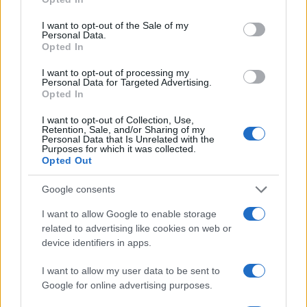
use your data for below specified purposes in below Google
– Η απάντηση στη φήμη για την
consent section.
I want to opt-out of the Sale of my
προσωπική του ζωή
Personal Data.
Opted In
13.01.2026
News
I want to opt-out of processing my
Personal Data for Targeted Advertising.
Στέλιος Ρόκκος: Ο θάνατος των αδελφών
Opted In
του, η θρησκεία και η εξομολόγηση – «Το
I want to opt-out of Collection, Use,
απαγορευμένο είναι και το πιο ποθητό»
Retention, Sale, and/or Sharing of my
Personal Data that Is Unrelated with the
12.01.2026
Purposes for which it was collected.
Opted Out
News
Λελέ Γκόφα για Στέλιο Ρόκκο: «Δεν είναι
Google consents
εύκολος άνθρωπος, τα πρώτα χρόνια
I want to allow Google to enable storage
ήταν δύσκολα»
related to advertising like cookies on web or
03.01.2026
device identifiers in apps.
News
I want to allow my user data to be sent to
Στέλιος Ρόκκος – Λελέ Γκόφα: Η επέτειος
Google for online advertising purposes.
γάμου και το τρυφερό φιλί – Φωτογραφία