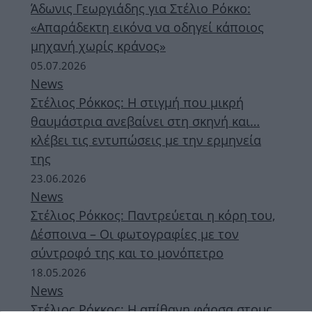
Άδωνις Γεωργιάδης για Στέλιο Ρόκκο:
«Απαράδεκτη εικόνα να οδηγεί κάποιος
μηχανή χωρίς κράνος»
05.07.2026
News
Στέλιος Ρόκκος: Η στιγμή που μικρή
θαυμάστρια ανεβαίνει στη σκηνή και…
κλέβει τις εντυπώσεις με την ερμηνεία
της
23.06.2026
News
Στέλιος Ρόκκος: Παντρεύεται η κόρη του,
Δέσποινα – Οι φωτογραφίες με τον
σύντροφό της και το μονόπετρο
18.05.2026
News
Στέλιος Ρόκκος: Η απίθανη φάρσα στους