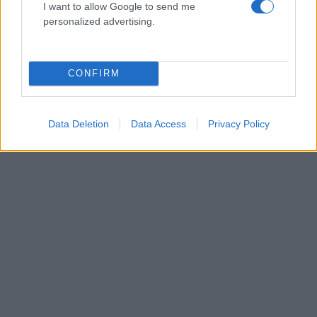
21.12.2025
I want to allow Google to send me
personalized advertising.
Media
Στέλιος Ρόκκος: Ξεσπά με τις αντιδράσεις
για τον Πάνο Ρούτσι – «Μα πάτε καλά ρε;
CONFIRM
Θα του πείτε τι θα κάνει;»
ΔΙΑΦΗΜΙΣΗ
Data Deletion
Data Access
Privacy Policy