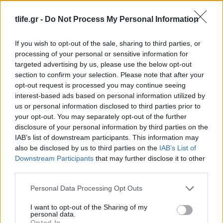
δρόμους της Ιταλίας – Προσποιήθηκε τον
tlife.gr -
Do Not Process My Personal Information
ζητιάνο – Βίντεο
If you wish to opt-out of the sale, sharing to third parties, or
ΔΙΑΦΗΜΙΣΗ
processing of your personal or sensitive information for
targeted advertising by us, please use the below opt-out
section to confirm your selection. Please note that after your
opt-out request is processed you may continue seeing
interest-based ads based on personal information utilized by
us or personal information disclosed to third parties prior to
your opt-out. You may separately opt-out of the further
disclosure of your personal information by third parties on the
IAB’s list of downstream participants. This information may
also be disclosed by us to third parties on the
IAB’s List of
Downstream Participants
that may further disclose it to other
third parties.
Please note that this website/app uses one or more Google
Personal Data Processing Opt Outs
Media
services and may gather and store information including but
Στέλιος Ρόκκος: «Θα ήμουν ο χειρότερος
not limited to your visit or usage behaviour. You may click to
I want to opt-out of the Sharing of my
personal data.
grant or deny consent to Google and its third-party tags to
πατέρας αν ήμουν δίπλα στα παιδιά μου»
Opted In