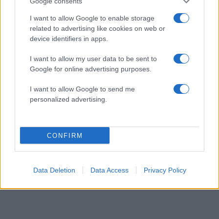
Google consents
03.05.2026
by
Σοφια Σουζα
I want to allow Google to enable storage
Styling tips
related to advertising like cookies on web or
Weekly style: Μπαίνουμε στη νέα
device identifiers in apps.
εβδομάδα με ευέλικτους συνδυασμούς
I want to allow my user data to be sent to
26.04.2026
by
Σοφια Σουζα
Google for online advertising purposes.
Styling tips
Weekly style: Αυτή την εβδομάδα φοράμε
I want to allow Google to send me
personalized advertising.
flat shoes με ανοιξιάτικο στιλ
19.04.2026
by
Σοφια Σουζα
Styling tips
CONFIRM
Weekly style: Η νέα εβδομάδα ξεκινά με
looks που μας φτιάχνουν τη διάθεση
Data Deletion
Data Access
Privacy Policy
ΔΙΑΦΗΜΙΣΗ