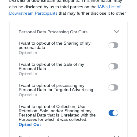
IAB’s list of downstream participants. This information may
also be disclosed by us to third parties on the
IAB’s List of
Downstream Participants
that may further disclose it to other
third parties.
Please note that this website/app uses one or more Google
Personal Data Processing Opt Outs
services and may gather and store information including but
not limited to your visit or usage behaviour. You may click to
I want to opt-out of the Sharing of my
personal data.
grant or deny consent to Google and its third-party tags to
Opted In
use your data for below specified purposes in below Google
consent section.
I want to opt-out of the Sale of my
Personal Data.
Opted In
Styling tips
Weekly Style: Φοράμε ρούχα που ήδη
I want to opt-out of processing my
Personal Data for Targeted Advertising.
έχουμε αλλά με twist
Opted In
10.05.2026
by
Σοφια Σουζα
I want to opt-out of Collection, Use,
Styling tips
Retention, Sale, and/or Sharing of my
Personal Data that Is Unrelated with the
Weekly Style: Αυτή την εβδομάδα
Purposes for which it was collected.
Opted Out
συνδυάζουμε τα basics με ανοιξιάτικο
twist