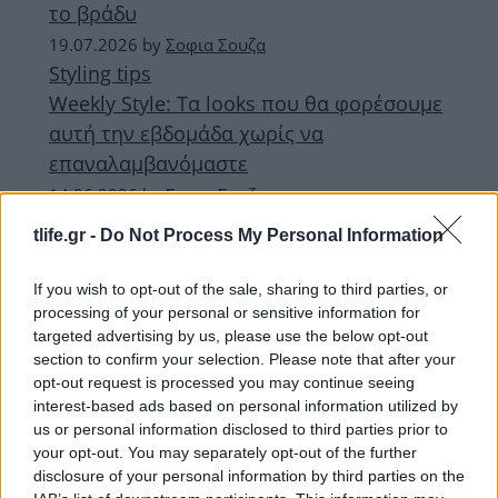
το βράδυ
19.07.2026
by
Σοφια Σουζα
Styling tips
Weekly Style: Τα looks που θα φορέσουμε
αυτή την εβδομάδα χωρίς να
επαναλαμβανόμαστε
14.06.2026
by
Σοφια Σουζα
Styling tips
tlife.gr -
Do Not Process My Personal Information
Weekly Style: Νέα εβδομάδα, νέες ιδέες
για τα looks μας
If you wish to opt-out of the sale, sharing to third parties, or
processing of your personal or sensitive information for
24.05.2026
by
Σοφια Σουζα
targeted advertising by us, please use the below opt-out
Fashion
section to confirm your selection. Please note that after your
Weekly Style: Φτιάχνουμε σύνολα που
opt-out request is processed you may continue seeing
λειτουργούν από το πρωί μέχρι το βράδυ
interest-based ads based on personal information utilized by
us or personal information disclosed to third parties prior to
your opt-out. You may separately opt-out of the further
ΔΙΑΦΗΜΙΣΗ
disclosure of your personal information by third parties on the