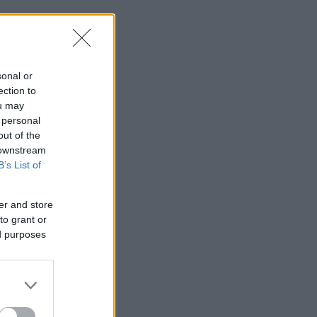
sonal or
ection to
ou may
 personal
out of the
 downstream
B’s List of
er and store
to grant or
ed purposes