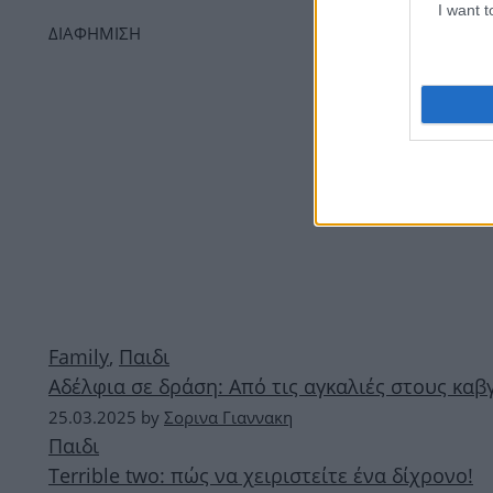
I want 
ΔΙΑΦΗΜΙΣΗ
Family
,
Παιδι
Αδέλφια σε δράση: Από τις αγκαλιές στους καβ
25.03.2025
by
Σορινα Γιαννακη
Παιδι
Terrible two: πώς να χειριστείτε ένα δίχρονο!