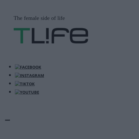
Μετάβαση
σε
The female side of life
περιεχόμενο
ΜΕΝΟΎ