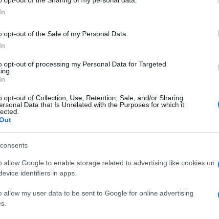
In
ια κάθε σχέσης!
o opt-out of the Sale of my Personal Data.
In
οσύνη;
to opt-out of processing my Personal Data for Targeted
ing.
In
κήσει φέτος;
o opt-out of Collection, Use, Retention, Sale, and/or Sharing
ersonal Data that Is Unrelated with the Purposes for which it
lected.
Out
 τοξικό
consents
o allow Google to enable storage related to advertising like cookies on
ωνία σε κάθε σχέση – δοκίμασέ την!
evice identifiers in apps.
o allow my user data to be sent to Google for online advertising
s.
στις δουλειές του σπιτιού… χωρίς γκρίνια