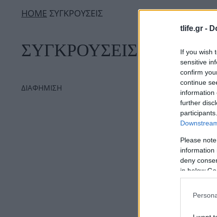
ΗΟΜΕ
ΣΥΓΚΡΟΥΣΕΙΣ
tlife.gr -
D
ΣΥΓΚΡΟΥΣΕΙΣ
If you wish 
sensitive in
confirm you
continue se
ΔΙΑΦΗΜΙΣΗ
information 
further disc
participants
Downstream 
Please note
information 
deny consent
in below Go
Persona
I want t