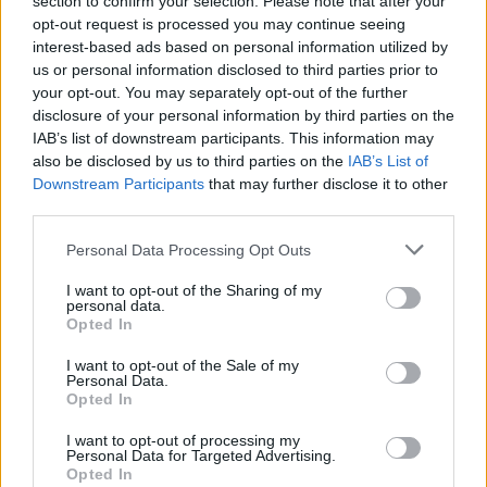
section to confirm your selection. Please note that after your
opt-out request is processed you may continue seeing
interest-based ads based on personal information utilized by
us or personal information disclosed to third parties prior to
your opt-out. You may separately opt-out of the further
disclosure of your personal information by third parties on the
IAB’s list of downstream participants. This information may
also be disclosed by us to third parties on the
IAB’s List of
Downstream Participants
that may further disclose it to other
third parties.
News
Please note that this website/app uses one or more Google
Personal Data Processing Opt Outs
services and may gather and store information including but
Αμφίπολη: Εκτός από την ηλικία ή το
not limited to your visit or usage behaviour. You may click to
I want to opt-out of the Sharing of my
φύλο θα δούμε και τα χαρακτηριστικά
personal data.
grant or deny consent to Google and its third-party tags to
Opted In
του προσώπου του νεκρού;
use your data for below specified purposes in below Google
consent section.
13.11.2014
I want to opt-out of the Sale of my
Personal Data.
News
Opted In
Μυστήριο με τον τάφο της Αμφίπολης –
I want to opt-out of processing my
Δεν σταματά εδώ το μνημείο λένε οι
Personal Data for Targeted Advertising.
Opted In
αρχαιολόγοι