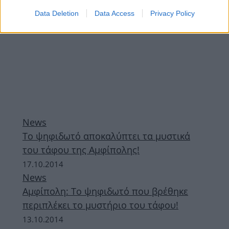
Data Deletion
Data Access
Privacy Policy
News
Το ψηφιδωτό αποκαλύπτει τα μυστικά
του τάφου της Αμφίπολης!
17.10.2014
News
Αμφίπολη: To ψηφιδωτό που βρέθηκε
περιπλέκει το μυστήριο του τάφου!
13.10.2014