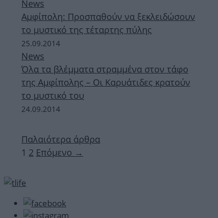
News
Αμφίπολη: Προσπαθούν να ξεκλειδώσουν
το μυστικό της τέταρτης πύλης
25.09.2014
News
Όλα τα βλέμματα στραμμένα στον τάφο
της Αμφίπολης – Οι Καρυάτιδες κρατούν
το μυστικό του
24.09.2014
Παλαιότερα άρθρα
Σελίδα
Σελίδα
1
2
Επόμενο
→