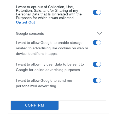
30.10.2014
I want to opt-out of Collection, Use,
Retention, Sale, and/or Sharing of my
News
Personal Data that Is Unrelated with the
Purposes for which it was collected.
Mεγάλος βασιλιάς θαμμένος στον τάφο
Opted Out
της Αμφίπολης, δείχνει νέο εύρημα!
Google consents
27.10.2014
News
I want to allow Google to enable storage
Aμφίπολη: Η αποκάλυψη του μυστικού
related to advertising like cookies on web or
device identifiers in apps.
και το βίντεο μέσα από τον τάφο!
26.10.2014
I want to allow my user data to be sent to
News
Google for online advertising purposes.
Αμφίπολη: Ο φόνος της μητέρας του
I want to allow Google to send me
Μεγάλου Αλεξάνδρου και τα νέα σενάρια
personalized advertising.
για τον τάφο
ΔΙΑΦΗΜΙΣΗ
CONFIRM