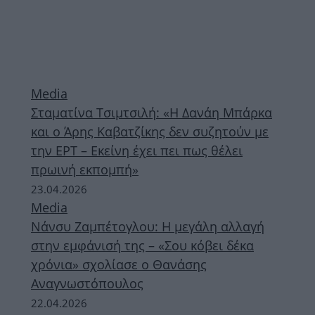
Media
Σταματίνα Τσιμτσιλή: «Η Δανάη Μπάρκα
και ο Άρης Καβατζίκης δεν συζητούν με
την ΕΡΤ – Εκείνη έχει πει πως θέλει
πρωινή εκπομπή»
23.04.2026
Media
Νάνσυ Ζαμπέτογλου: Η μεγάλη αλλαγή
στην εμφάνισή της – «Σου κόβει δέκα
χρόνια» σχολίασε ο Θανάσης
Αναγνωστόπουλος
22.04.2026