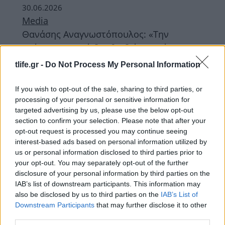
30.06.2026
Media
Θανάσης Αναγνωστόπουλος: «Την
επόμενη χρονιά δεν θα δείτε καμία
σχεδόν αλλαγή, θα είναι σχεδόν η
tlife.gr -
Do Not Process My Personal Information
εκπομπή που ξέρουμε»
If you wish to opt-out of the sale, sharing to third parties, or
ΔΙΑΦΗΜΙΣΗ
processing of your personal or sensitive information for
targeted advertising by us, please use the below opt-out
section to confirm your selection. Please note that after your
opt-out request is processed you may continue seeing
interest-based ads based on personal information utilized by
us or personal information disclosed to third parties prior to
your opt-out. You may separately opt-out of the further
disclosure of your personal information by third parties on the
IAB’s list of downstream participants. This information may
also be disclosed by us to third parties on the
IAB’s List of
Downstream Participants
that may further disclose it to other
third parties.