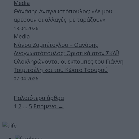
Media
Θάνάσης Αναγνωστόπουλος: «Δε μου
αρέσουν οι αλλαγές, με ταράζουν»
18.04.2026
Media
Νάνσυ Ζαμπέτογλου – Θανάσης
Αναγνωστόπουλος: Οριστικά στον ΣΚΑΪ!
Ολοκληρώνονται οι εκπομπές του Γιάννη
Τσιμιτσέλη και του Κώστα Τσουρού
07.04.2026
Παλαιότερα άρθρα
Σελίδα
Σελίδα
Σελίδα
1
2
…
5
Επόμενο
→