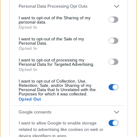
Please note that this website/app uses one or more Google
Personal Data Processing Opt Outs
services and may gather and store information including but
Media
not limited to your visit or usage behaviour. You may click to
I want to opt-out of the Sharing of my
Στούντιο 4 – Θανάσης Αναγνωστόπουλος:
personal data.
grant or deny consent to Google and its third-party tags to
Opted In
«Αυτή είναι η τελευταία μας Παρασκευή
use your data for below specified purposes in below Google
εδώ στην ΕΡΤ»
consent section.
I want to opt-out of the Sale of my
Personal Data.
26.06.2026
Opted In
Media
I want to opt-out of processing my
Θανάσης Αναγνωστόπουλος: «Θα πρέπει
Personal Data for Targeted Advertising.
να τελειώσει η εκπομπή για να μπορώ να
Opted In
μιλήσω, ακούω πολλά»
I want to opt-out of Collection, Use,
Retention, Sale, and/or Sharing of my
04.06.2026
by
Γεωργια Τσιντζα
Personal Data that Is Unrelated with the
Purposes for which it was collected.
Media
Opted Out
Γενέθλια τη Νάνσυ Ζαμπέτογλου – Η
έκπληξη τον συνεργατών της στον αέρα
Google consents
του Στούντιο 4
I want to allow Google to enable storage
03.06.2026
related to advertising like cookies on web or
Media
device identifiers in apps.