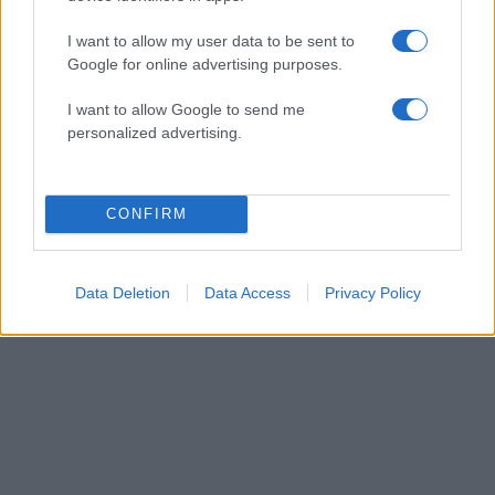
Θανάσης Αναγνωστόπουλος: «Από πέρσι
I want to allow my user data to be sent to
έλεγαν ότι φτιάχνουμε βαλίτσες – Έχω
Google for online advertising purposes.
καταντήσει τηλεοπτικός μαϊντανός»
I want to allow Google to send me
03.05.2026
personalized advertising.
Media
Ο Θανάσης Αναγνωστόπουλος για τα
σενάρια μετακίνησης στον ΣΚΑΪ: «Νιώθω
CONFIRM
αμήχανα όταν συζητάνε και για μας οι
άνθρωποι»
Data Deletion
Data Access
Privacy Policy
ΔΙΑΦΗΜΙΣΗ