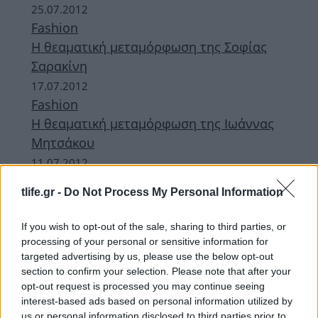
25.07.2012
Fashion
Η θεαματική μεταμόρφωση της Σοφίας
Σαρακίνη
17.07.2012
Fashion
Η θεαματική μεταμόρφωση της Ιωάννας
Μητσάκου
11.07.2012
Fashion
tlife.gr -
Do Not Process My Personal Information
H θεαματική μεταμόφωση της Στέλλας
Μητσάκου
If you wish to opt-out of the sale, sharing to third parties, or
processing of your personal or sensitive information for
ΔΙΑΦΗΜΙΣΗ
targeted advertising by us, please use the below opt-out
section to confirm your selection. Please note that after your
opt-out request is processed you may continue seeing
interest-based ads based on personal information utilized by
us or personal information disclosed to third parties prior to