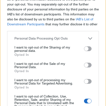
your opt-out. You may separately opt-out of the further
disclosure of your personal information by third parties on the
IAB’s list of downstream participants. This information may
also be disclosed by us to third parties on the
IAB’s List of
Downstream Participants
that may further disclose it to other
third parties.
Please note that this website/app uses one or more Google
Personal Data Processing Opt Outs
services and may gather and store information including but
Fashion
not limited to your visit or usage behaviour. You may click to
I want to opt-out of the Sharing of my
personal data.
grant or deny consent to Google and its third-party tags to
H θεαματική μεταμόφωση της Κατερίνας
Opted In
use your data for below specified purposes in below Google
Φράγκου.
consent section.
I want to opt-out of the Sale of my
20.06.2012
Personal Data.
Opted In
Fashion
Η θεαματική μεταμόρφωση της Ίριδας
I want to opt-out of processing my
Personal Data for Targeted Advertising.
Σιδηροπούλου
Opted In
12.06.2012
I want to opt-out of Collection, Use,
Fashion
Retention, Sale, and/or Sharing of my
Personal Data that Is Unrelated with the
Η θεαματική μεταμόρφωση της Όλγας