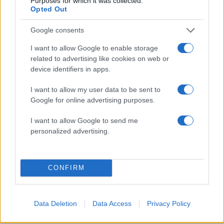
Purposes for which it was collected.
Opted Out
Νικολακοπούλου
06.06.2012
Google consents
Fashion
I want to allow Google to enable storage
Η θεαματική μεταμόρφωση της Δώρας
related to advertising like cookies on web or
Σπετσιώτου
device identifiers in apps.
29.05.2012
I want to allow my user data to be sent to
Fashion
Google for online advertising purposes.
Η θεαματική μεταμόρφωση της Βίκυς
Χαλού
I want to allow Google to send me
personalized advertising.
ΔΙΑΦΗΜΙΣΗ
CONFIRM
Data Deletion
Data Access
Privacy Policy