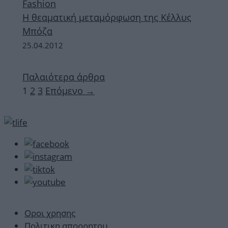
Fashion
Η θεαματική μεταμόρφωση της Κέλλυς
Μπόζα
25.04.2012
Παλαιότερα άρθρα
Σελίδα
Σελίδα
Σελίδα
1
2
3
Επόμενο
→
Οροι χρησης
Πολιτικη απορρητου