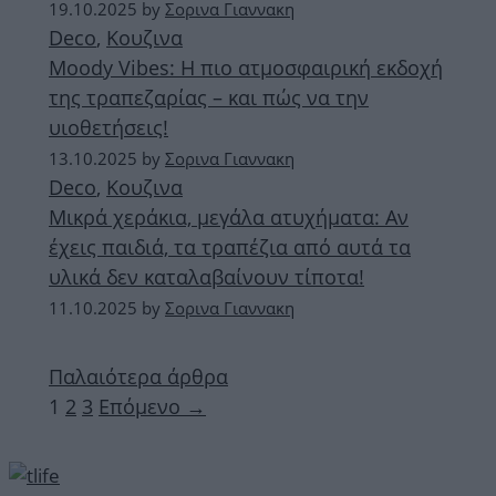
19.10.2025
by
Σορινα Γιαννακη
Deco
,
Κουζινα
Moody Vibes: Η πιο ατμοσφαιρική εκδοχή
της τραπεζαρίας – και πώς να την
υιοθετήσεις!
13.10.2025
by
Σορινα Γιαννακη
Deco
,
Κουζινα
Μικρά χεράκια, μεγάλα ατυχήματα: Αν
έχεις παιδιά, τα τραπέζια από αυτά τα
υλικά δεν καταλαβαίνουν τίποτα!
11.10.2025
by
Σορινα Γιαννακη
Παλαιότερα άρθρα
Σελίδα
Σελίδα
Σελίδα
1
2
3
Επόμενο
→