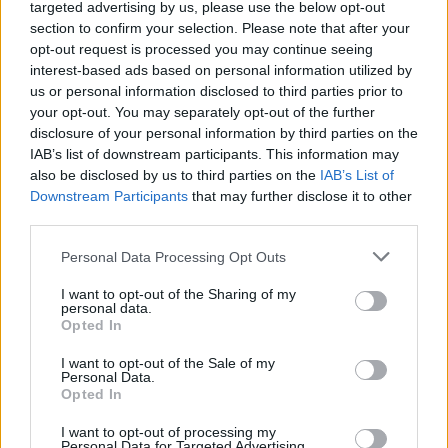
targeted advertising by us, please use the below opt-out
section to confirm your selection. Please note that after your
opt-out request is processed you may continue seeing
interest-based ads based on personal information utilized by
us or personal information disclosed to third parties prior to
your opt-out. You may separately opt-out of the further
disclosure of your personal information by third parties on the
IAB’s list of downstream participants. This information may
also be disclosed by us to third parties on the
IAB’s List of
Downstream Participants
that may further disclose it to other
third parties.
Deco
,
Κουζινα
Please note that this website/app uses one or more Google
Personal Data Processing Opt Outs
services and may gather and store information including but
Η πιο άνετη τραπεζαρία για το 2026:
not limited to your visit or usage behaviour. You may click to
I want to opt-out of the Sharing of my
Alternative καθίσματα που
personal data.
grant or deny consent to Google and its third-party tags to
Opted In
μεταμορφώνουν τον χώρο
use your data for below specified purposes in below Google
consent section.
10.12.2025
by
Σορινα Γιαννακη
I want to opt-out of the Sale of my
Personal Data.
Deco
,
Κουζινα
Opted In
Τραπεζαρία: Πώς να επιλέξεις το τραπέζι
I want to opt-out of processing my
που ταιριάζει στη ζωή σου (όχι μόνο στο
Personal Data for Targeted Advertising.