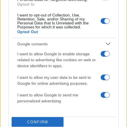
Opted In
σπίτι σου!)
19.11.2025
by
Σορινα Γιαννακη
I want to opt-out of Collection, Use,
Retention, Sale, and/or Sharing of my
Deco
,
Κουζινα
Personal Data that Is Unrelated with the
Purposes for which it was collected.
Η τραπεζαρία σου χρειάζεται χώρο; Δες
Opted Out
πώς θα τον «δημιουργήσεις»
Google consents
17.11.2025
by
Σορινα Γιαννακη
Deco
,
Smart Tips
I want to allow Google to enable storage
Τραπέζια που προσαρμόζονται: Από
related to advertising like cookies on web or
device identifiers in apps.
καθημερινό δείπνο σε οικογενειακό
τραπέζι
I want to allow my user data to be sent to
16.11.2025
by
Σορινα Γιαννακη
Google for online advertising purposes.
Deco
,
Κουζινα
I want to allow Google to send me
Ξέχνα το brunch στον καναπέ: Η
personalized advertising.
τραπεζαρία επιστρέφει δυναμικά!
ΔΙΑΦΗΜΙΣΗ
CONFIRM