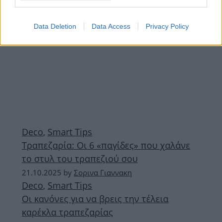
Data Deletion
Data Access
Privacy Policy
Deco
,
Smart Tips
Τραπεζαρία: Οι 6 «παγίδες» που χαλάνε
το στυλ του τραπεζιού σου
21.10.2025
by
Σορινα Γιαννακη
Deco
,
Smart Tips
Οι κανόνες για να βρεις την τέλεια
καρέκλα τραπεζαρίας