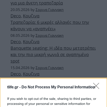
για μια άνετη τραπεζαρία
20.05.2026
by
Σορινα Γιαννακη
Deco
,
Κουζινα
Τραπεζαρία: 6 μικρές αλλαγές που την
κάνουν να «αναπνέει»
08.05.2026
by
Σορινα Γιαννακη
Deco
,
Κουζινα
Banquette seating: Η ιδέα που μετατρέπει
και την πιο μικρή γωνιά σε αγαπημένο
spot
15.04.2026
by
Σορινα Γιαννακη
Deco
,
Κουζινα
5 στοιχεία που κάνουν την τραπεζαρία
σου ξεπερασμένη
tlife.gr -
Do Not Process My Personal Information
ΔΙΑΦΗΜΙΣΗ
If you wish to opt-out of the sale, sharing to third parties, or
processing of your personal or sensitive information for