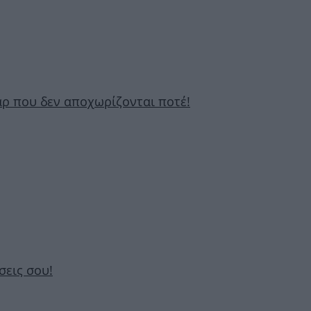
υάρ που δεν αποχωρίζονται ποτέ!
σεις σου!