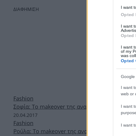
I want t
ΔΙΑΦΗΜΙΣΗ
Opted 
I want 
Advertis
Opted 
I want t
of my P
was col
Opted 
Google 
I want t
web or d
Fashion
Σοφία: Το makeover της αναγνώστριας!
I want t
purpose
20.04.2017
Fashion
I want 
Ρούλα: Το makeover της αναγνώστριας!