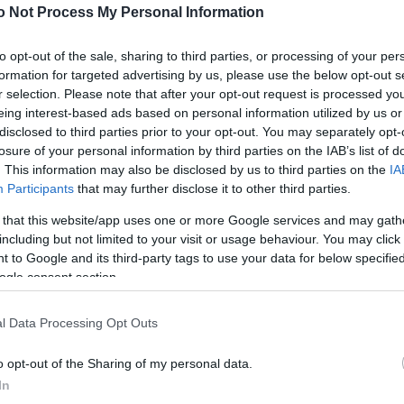
o Not Process My Personal Information
που θα χαρίσεις στους αγαπημένους σου
to opt-out of the sale, sharing to third parties, or processing of your per
formation for targeted advertising by us, please use the below opt-out s
r selection. Please note that after your opt-out request is processed y
οδιαφυγή
eing interest-based ads based on personal information utilized by us or
disclosed to third parties prior to your opt-out. You may separately opt-
losure of your personal information by third parties on the IAB’s list of
ου! Ποιες είναι οι πιο fashionable τάσεις στη διακόσ
. This information may also be disclosed by us to third parties on the
IA
Participants
that may further disclose it to other third parties.
 that this website/app uses one or more Google services and may gath
including but not limited to your visit or usage behaviour. You may click 
 to Google and its third-party tags to use your data for below specifi
ogle consent section.
l Data Processing Opt Outs
o opt-out of the Sharing of my personal data.
In
με όλες τις λεπτομέρειες…