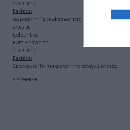
07.04.2017
Fashion
Aφροδίτη: Το makeover της αναγνώστριας!
24.03.2017
Celebrities
Κate Bosworth
14.03.2017
Fashion
Δέσποινα: Το makeover της αναγνώστριας!
ΔΙΑΦΗΜΙΣΗ