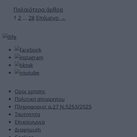
Παλαιότερα άρθρα
Σελίδα
Σελίδα
Σελίδα
1
2
…
28
Επόμενο
→
Οροι χρησης
Πολιτικη απορρητου
Πληροφοριες α.27 Ν.5253/2025
Ταυτοτητα
Επικοινωνια
Διαφημιση