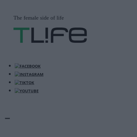
Μετάβαση
σε
The female side of life
περιεχόμενο
ΜΕΝΟΎ