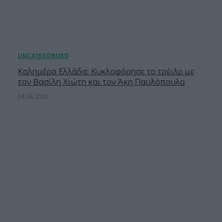
Καλημέρα Ελλάδα: Κυκλοφόρησε το τρέιλρ με
τον Βασίλη Χιώτη και τον Άκη Παυλόπουλο
04.08.2026