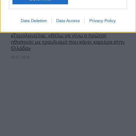
Data Deletion
Data Access
Privacy Policy
Ο Αχιλλέας Ζέρβας από το «Ριφιφί»
εξομολογείται: «Θέλω να γίνω ο πρώτος
ηθοποιός με τραυλισμό που κάνει καριέρα στην
Ελλάδα»
09.07.2026