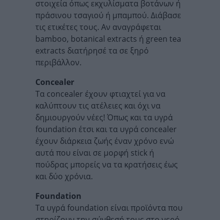
στοιχεία όπως εκχυλίσματα βοτάνων ή
πράσινου τσαγιού ή μπαμπού. Διάβασε
τις ετικέτες τους. Αν αναγράφεται
bamboo, botanical extracts ή green tea
extracts διατήρησέ τα σε ξηρό
περιβάλλον.
Concealer
Τα concealer έχουν φτιαχτεί για να
καλύπτουν τις ατέλειες και όχι να
δημιουργούν νέες! Όπως και τα υγρά
foundation έτσι και τα υγρά concealer
έχουν διάρκεια ζωής έναν χρόνο ενώ
αυτά που είναι σε μορφή stick ή
πούδρας μπορείς να τα κρατήσεις έως
και δύο χρόνια.
Foundation
Τα υγρά foundation είναι προϊόντα που
στηρίζουν την σύνθεσή τους στο νερό,