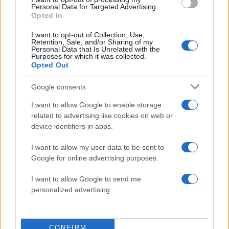
Personal Data for Targeted Advertising.
Opted In
I want to opt-out of Collection, Use,
Retention, Sale, and/or Sharing of my
Personal Data that Is Unrelated with the
Τάσος Τεργιάκης: Ανανέωσε τη συνεργασία του
Purposes for which it was collected.
με τον Γιώργο Λιάγκα και το «Πρωινό» του
Opted Out
ΑΝΤ1
Google consents
07.08.2026
I want to allow Google to enable storage
related to advertising like cookies on web or
device identifiers in apps.
I want to allow my user data to be sent to
Google for online advertising purposes.
I want to allow Google to send me
personalized advertising.
CONFIRM