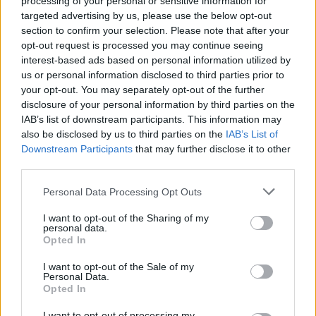
processing of your personal or sensitive information for
targeted advertising by us, please use the below opt-out
section to confirm your selection. Please note that after your
opt-out request is processed you may continue seeing
interest-based ads based on personal information utilized by
us or personal information disclosed to third parties prior to
Οι «Φόνοι στο Καμπαναριό» επιστρέφουν:
your opt-out. You may separately opt-out of the further
Backstage φωτογραφίες από τα γυρίσματα
disclosure of your personal information by third parties on the
IAB’s list of downstream participants. This information may
20.07.2026
also be disclosed by us to third parties on the
IAB’s List of
Downstream Participants
that may further disclose it to other
third parties.
Please note that this website/app uses one or more Google
Personal Data Processing Opt Outs
services and may gather and store information including but
not limited to your visit or usage behaviour. You may click to
I want to opt-out of the Sharing of my
personal data.
grant or deny consent to Google and its third-party tags to
Opted In
use your data for below specified purposes in below Google
consent section.
I want to opt-out of the Sale of my
Personal Data.
Opted In
I want to opt-out of processing my