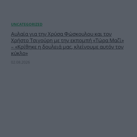
Αυλαία για την Χρύσα Φώσκουλου και τον
Χρήστο Τσιγούρη με την εκπομπή «Τώρα Μαζί»
– «Κρίθηκε η δουλειά μας, κλείνουμε αυτόν τον
κύκλο»
02.08.2026