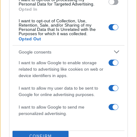
αφήσεις πίσω σου καταστάσεις που
Personal Data for Targeted Advertising.
Opted In
έχουν ολοκληρώσει τον κύκλο τους και
να εμπιστευτείς περισσότερο τη
I want to opt-out of Collection, Use,
διαίσθησή σου. Στα οικονομικά, μπορεί
Retention, Sale, and/or Sharing of my
Personal Data that Is Unrelated with the
να υπάρξουν ευκαιρίες για καλύτερη
Purposes for which it was collected.
Opted Out
διαχείριση, ρυθμίσεις ή μια νέα πηγή
εισοδήματος που θα σε ανακουφίσει.
Google consents
Στα επαγγελματικά, μια συνεργασία
αποκτά μεγαλύτερη προοπτική, ενώ δεν
I want to allow Google to enable storage
αποκλείεται να αναλάβεις
related to advertising like cookies on web or
device identifiers in apps.
περισσότερες ευθύνες με αντίστοιχες
απολαβές. Στα αισθηματικά, οι σχέσεις
I want to allow my user data to be sent to
γίνονται πιο βαθιές και ουσιαστικές. Αν
Google for online advertising purposes.
είσαι μόνος/η, μια έντονη γνωριμία
μπορεί να αλλάξει τα δεδομένα της
I want to allow Google to send me
προσωπικής σου ζωής. Αν βρίσκεσαι
personalized advertising.
ήδη σε σχέση, η ειλικρίνεια και η
εμπιστοσύνη θα σας φέρουν πιο κοντά.
Στο τέλος του μήνα, θα αισθανθείς πιο
CONFIRM