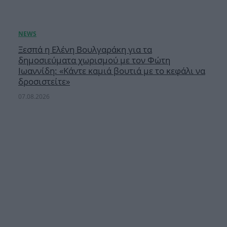
Ξεσπά η Ελένη Βουλγαράκη για τα
δημοσιεύματα χωρισμού με τον Φώτη
Ιωαννίδη: «Κάντε καμιά βουτιά με το κεφάλι να
δροσιστείτε»
07.08.2026