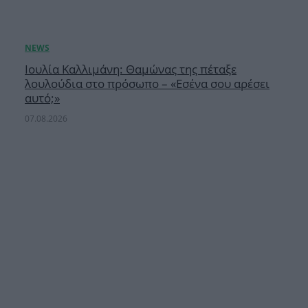
Ιουλία Καλλιμάνη: Θαμώνας της πέταξε
λουλούδια στο πρόσωπο – «Εσένα σου αρέσει
αυτό;»
07.08.2026