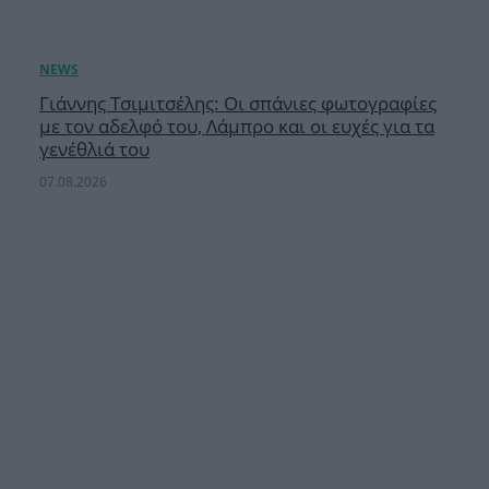
Γιάννης Τσιμιτσέλης: Οι σπάνιες φωτογραφίες
με τον αδελφό του, Λάμπρο και οι ευχές για τα
γενέθλιά του
07.08.2026