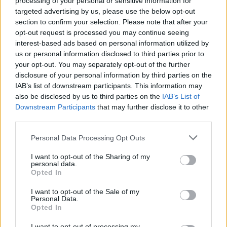
φιλόδοξους στόχους. Στα οικονομικά,
processing of your personal or sensitive information for
targeted advertising by us, please use the below opt-out
οι εξελίξεις είναι σταδιακά θετικές,
section to confirm your selection. Please note that after your
ιδιαίτερα μέσα από νέες συνεργασίες.
opt-out request is processed you may continue seeing
Στα αισθηματικά, ο έρωτας αποκτά πιο
interest-based ads based on personal information utilized by
έντονο και περιπετειώδη χαρακτήρα.
us or personal information disclosed to third parties prior to
Μια νέα γνωριμία μπορεί να εξελιχθεί
your opt-out. You may separately opt-out of the further
γρήγορα, ενώ όσοι βρίσκονται ήδη σε
disclosure of your personal information by third parties on the
σχέση θα ανανεώσουν τη μεταξύ τους
IAB’s list of downstream participants. This information may
also be disclosed by us to third parties on the
IAB’s List of
σύνδεση μέσα από κοινά σχέδια ή ένα
Downstream Participants
that may further disclose it to other
ταξίδι. Η αισιοδοξία επιστρέφει και σου
third parties.
θυμίζει ότι οι μεγαλύτερες ευκαιρίες
εμφανίζονται όταν τολμάς να βγεις έξω
Please note that this website/app uses one or more Google
Personal Data Processing Opt Outs
services and may gather and store information including but
από τη ζώνη ασφαλείας σου.
not limited to your visit or usage behaviour. You may click to
I want to opt-out of the Sharing of my
personal data.
grant or deny consent to Google and its third-party tags to
Τοξότης
Opted In
use your data for below specified purposes in below Google
consent section.
I want to opt-out of the Sale of my
Ο Ιούλιος είναι μήνας εσωτερικών
Personal Data.
αλλαγών, ξεκαθαρισμάτων και
Opted In
ουσιαστικής εξέλιξης. Καλείσαι να
I want to opt-out of processing my