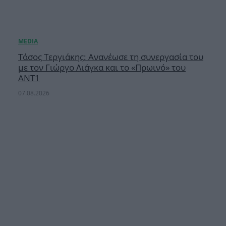
Τάσος Τεργιάκης: Ανανέωσε τη συνεργασία του
με τον Γιώργο Λιάγκα και το «Πρωινό» του
ΑΝΤ1
07.08.2026