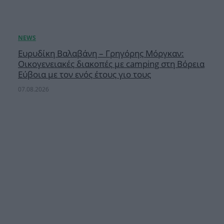
Ευρυδίκη Βαλαβάνη – Γρηγόρης Μόργκαν:
Οικογενειακές διακοπές με camping στη Βόρεια
Εύβοια με τον ενός έτους γιο τους
07.08.2026