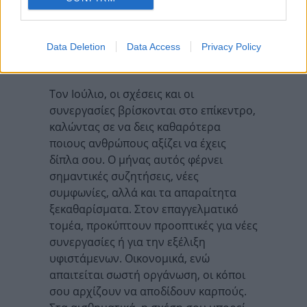
δυνατός/η, ώριμος/η και έτοιμος/η να
κάνεις το επόμενο μεγάλο βήμα.
Data Deletion
Data Access
Privacy Policy
Αιγόκερως
Τον Ιούλιο, οι σχέσεις και οι
συνεργασίες βρίσκονται στο επίκεντρο,
καλώντας σε να δεις καθαρότερα
ποιους ανθρώπους αξίζει να έχεις
δίπλα σου. Ο μήνας αυτός φέρνει
σημαντικές συζητήσεις, νέες
συμφωνίες, αλλά και τα απαραίτητα
ξεκαθαρίσματα. Στον επαγγελματικό
τομέα, προκύπτουν προοπτικές για νέες
συνεργασίες ή για την εξέλιξη
υφιστάμενων. Οικονομικά, ενώ
απαιτείται σωστή οργάνωση, οι κόποι
σου αρχίζουν να αποδίδουν καρπούς.