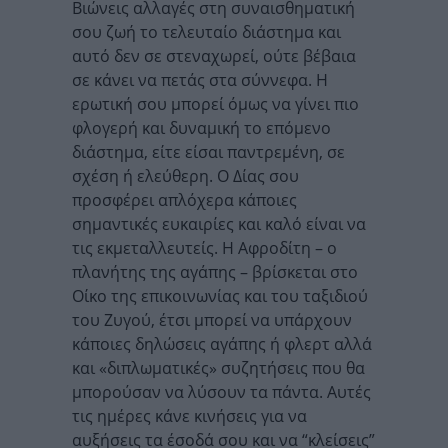
Βιώνεις αλλαγές στη συναισθηματική
σου ζωή το τελευταίο διάστημα και
αυτό δεν σε στεναχωρεί, ούτε βέβαια
σε κάνει να πετάς στα σύννεφα. Η
ερωτική σου μπορεί όμως να γίνει πιο
φλογερή και δυναμική το επόμενο
διάστημα, είτε είσαι παντρεμένη, σε
σχέση ή ελεύθερη. Ο Δίας σου
προσφέρει απλόχερα κάποιες
σημαντικές ευκαιρίες και καλό είναι να
τις εκμεταλλευτείς. Η Αφροδίτη – ο
πλανήτης της αγάπης – βρίσκεται στο
Οίκο της επικοινωνίας και του ταξιδιού
του Ζυγού, έτσι μπορεί να υπάρχουν
κάποιες δηλώσεις αγάπης ή φλερτ αλλά
και «διπλωματικές» συζητήσεις που θα
μπορούσαν να λύσουν τα πάντα. Αυτές
τις ημέρες κάνε κινήσεις για να
αυξήσεις τα έσοδά σου και να “κλείσεις”