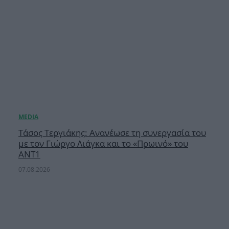
Τάσος Τεργιάκης: Ανανέωσε τη συνεργασία του
με τον Γιώργο Λιάγκα και το «Πρωινό» του
ΑΝΤ1
07.08.2026