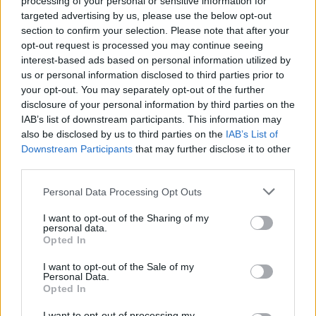
processing of your personal or sensitive information for
σιγά υλοποιούνται. Η δυναμικότητά
targeted advertising by us, please use the below opt-out
σου και ο ερωτισμός σου δεν κρύβονται
section to confirm your selection. Please note that after your
σήμερα. Θα αντιμετωπίσεις
opt-out request is processed you may continue seeing
interest-based ads based on personal information utilized by
οποιαδήποτε δυσκολία και αν
us or personal information disclosed to third parties prior to
εμφανιστεί μπροστά σου. Θα περάσεις
your opt-out. You may separately opt-out of the further
μία υπέροχη ημέρα με τον αγαπημένο
disclosure of your personal information by third parties on the
σου και θα ξεκαθαρίσεις με αρμονία και
IAB’s list of downstream participants. This information may
ηρεμία ζητήματα που σε
also be disclosed by us to third parties on the
IAB’s List of
απασχολούσαν. Τα οικονομικά σου δεν
Downstream Participants
that may further disclose it to other
είναι ακόμη εκεί που επιθυμείς, ωστόσο
third parties.
με σωστό προγραμματισμό μπορείς να
Please note that this website/app uses one or more Google
Personal Data Processing Opt Outs
μείνεις εντός πλάνου. Προσοχή στη
services and may gather and store information including but
διατροφή σου, γιατί τις προηγούμενες
not limited to your visit or usage behaviour. You may click to
I want to opt-out of the Sharing of my
personal data.
ημέρες ξέφυγες λιγάκι και αυτό
grant or deny consent to Google and its third-party tags to
Opted In
επηρεάζει την υγεία σου.
use your data for below specified purposes in below Google
consent section.
I want to opt-out of the Sale of my
ΙΧΘΕΙΣ
Personal Data.
Opted In
Τα προβλήματα που αντιμετώπισες με
την προσωπική σου ζωή και την
I want to opt-out of processing my