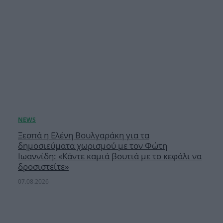
Ξεσπά η Ελένη Βουλγαράκη για τα
δημοσιεύματα χωρισμού με τον Φώτη
Ιωαννίδη: «Κάντε καμιά βουτιά με το κεφάλι να
δροσιστείτε»
07.08.2026