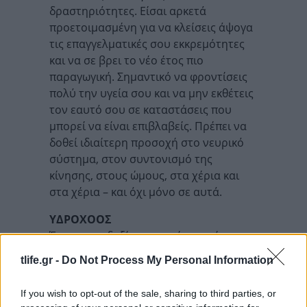
δραστηριότητες. Είσαι αρκετά
προετοιμασμένη για να κλείσεις άψογα
τις επαγγελματικές σου εκκρεμότητες
και να σε βρει το νέο έτος πιο
παραγωγική. Σημαντικό να φροντίσεις
πολύ την υγεία σου και να μην εκθέτεις
τον εαυτό σου σε καταστάσεις που
μπορεί να είναι επιβλαβείς. Πρέπει να
δοθεί ιδιαίτερη προσοχή στο νευρικό
σύστημα, στον συντονισμό της
κίνησης, στους ώμους, στα χέρια και
στα χέρια – και όχι μόνο σε αυτά.
ΥΔΡΟΧΟΟΣ
Έχεις αισιοδοξία και αυτές τις μέρες
“γέμισες” τις μπαταρίες σου. Λαμβάνεις
tlife.gr -
Do Not Process My Personal Information
και τις καλύτερες επιρροές από τον Άρη
και ανεβαίνεις ακόμη περισσότερο.
If you wish to opt-out of the sale, sharing to third parties, or
Έχεις στόχους και φαίνεται ότι σιγά-