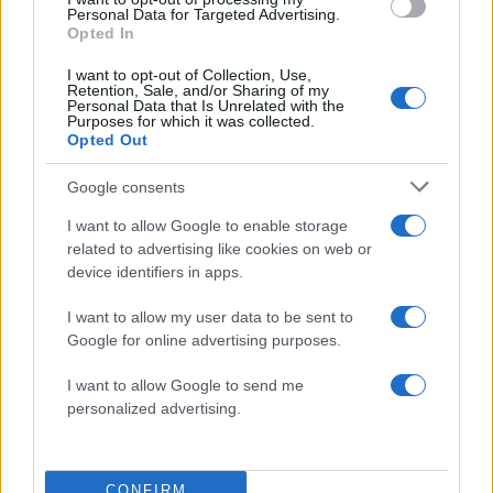
Personal Data for Targeted Advertising.
καριέρα σου, βλέπεις ότι πλέον
Opted In
αποτελούν παρελθόν. Άρχισες να
βλέπεις φως από τις 23 του μήνα οπότε
I want to opt-out of Collection, Use,
Retention, Sale, and/or Sharing of my
και ο Ερμής επέστρεψε σε ορθή πορεία
Personal Data that Is Unrelated with the
και όσο περνάνε οι μέρες βλέπεις ότι η
Purposes for which it was collected.
Opted Out
κατάσταση βελτιώνεται περισσότερο. Η
σύνδεση του Ερμή με την Αφροδίτη
Google consents
μπορεί να φέρει ακόμη πιο θετικά
I want to allow Google to enable storage
αποτελέσματα στην προσωπική σου
related to advertising like cookies on web or
ζωή και να αισθανθείς μεγαλύτερη
device identifiers in apps.
ικανοποίηση. Ο Ήλιος, η Αφροδίτη και ο
Ερμής φαίνεται να ενδιαφέρονται
I want to allow my user data to be sent to
επίσης πολύ για την επαγγελματική σου
Google for online advertising purposes.
ζωή. Εκμεταλλεύσου το γεγονός ότι οι
πλανήτες είναι με το μέρος σου και
I want to allow Google to send me
personalized advertising.
κάνε τις κατάλληλες κινήσεις για να δεις
την πρόοδο που τόσο επιθυμείς. Έτσι,
με τις σωστές κινήσεις θα δεις βελτίωση
CONFIRM