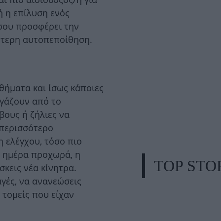
ή η επίλυση ενός
σου προσφέρει την
ύτερη αυτοπεποίθηση.
θήματα και ίσως κάποιες
γάζουν από το
βους ή ζήλιες να
 περισσότερο
 ελέγχου, τόσο πιο
η ημέρα προχωρά, η
TOP STO
σκεις νέα κίνητρα.
αγές, να ανανεώσεις
 τομείς που είχαν