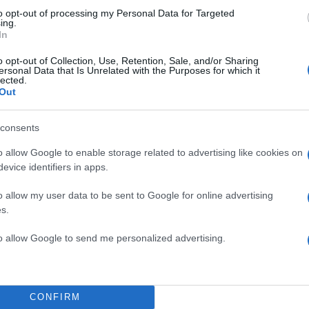
to opt-out of processing my Personal Data for Targeted
ing.
In
o opt-out of Collection, Use, Retention, Sale, and/or Sharing
ersonal Data that Is Unrelated with the Purposes for which it
lected.
Out
consents
o allow Google to enable storage related to advertising like cookies on
evice identifiers in apps.
o allow my user data to be sent to Google for online advertising
s.
to allow Google to send me personalized advertising.
, μάθηση και νέες
ή της ημέρας, ωστόσο,
CONFIRM
παγγελματικές ανησυχίες