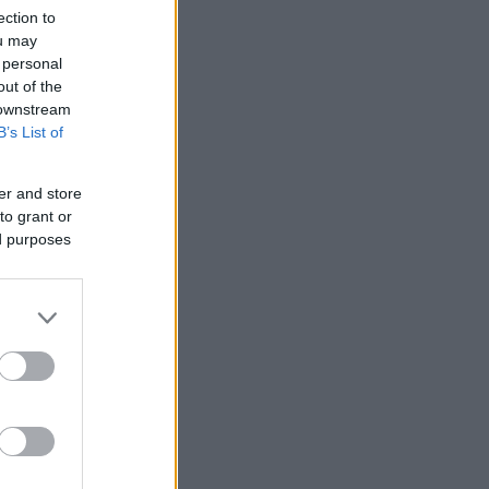
ection to
ou may
 personal
out of the
 downstream
B’s List of
er and store
to grant or
ed purposes