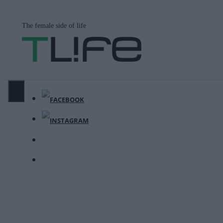
Μετάβαση
σε
The female side of life
περιεχόμενο
ΜΕΝΟΎ