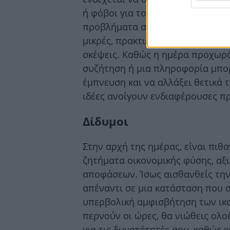
ή φόβοι για το μέλλον. Απόφυγε 
προβλήματα στο μυαλό σου. Η λύ
μικρές, πρακτικές κινήσεις και όχ
σκέψεις. Καθώς η ημέρα προχωρά
συζήτηση ή μια πληροφορία μπορ
έμπνευση και να αλλάξει θετικά 
ιδέες ανοίγουν ενδιαφέρουσες π
Δίδυμοι
Στην αρχή της ημέρας, είναι πι
ζητήματα οικονομικής φύσης, αξ
αποφάσεων. Ίσως αισθανθείς την
απέναντι σε μια κατάσταση που σ
υπερβολική αμφισβήτηση των ικ
περνούν οι ώρες, θα νιώθεις ολο
για τις δυνατότητές σου, καθώς κ