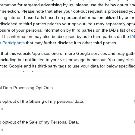
λέπει το ζώδιο και ο
formation for targeted advertising by us, please use the below opt-out s
 με την αστρολόγο Λίτσα
r selection. Please note that after your opt-out request is processed y
eing interest-based ads based on personal information utilized by us or
disclosed to third parties prior to your opt-out. You may separately opt-
losure of your personal information by third parties on the IAB’s list of
. This information may also be disclosed by us to third parties on the
IA
Participants
that may further disclose it to other third parties.
α εστιάσεις
 that this website/app uses one or more Google services and may gath
ζωή, το σπίτι και την
including but not limited to your visit or usage behaviour. You may click 
ς ημέρας ενδέχεται να
 to Google and its third-party tags to use your data for below specifi
συχίες, πιθανόν λόγω
ogle consent section.
Πρόσεξε την τάση σου
άντα. Ωστόσο, καθώς
l Data Processing Opt Outs
βελτιώνεται αισθητά,
o opt-out of the Sharing of my personal data.
ροπία που αναζητάς. Μια
In
στο οικογενειακό
ι να νιώσεις πιο
o opt-out of the Sale of my Personal Data.
In