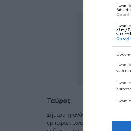
I want 
ΔΙΑΦΗΜΙΣΗ
Advertis
Opted 
I want t
of my P
was col
Opted 
Google 
I want t
web or d
I want t
purpose
Ταύρος
I want 
Σήμερα, η ανάγκη για επικοινωνία
εμπειρίες είναι έντονη. Στην αρχ
ενδέχεται να σε απασχολήσουν ε