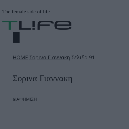
Μετάβαση
The female side of life
σε
περιεχόμενο
ΜΕΝΟΎ
ΗΟΜΕ
Σορινα Γιαννακη
Σελιδα 91
Σορινα Γιαννακη
ΔΙΑΦΗΜΙΣΗ