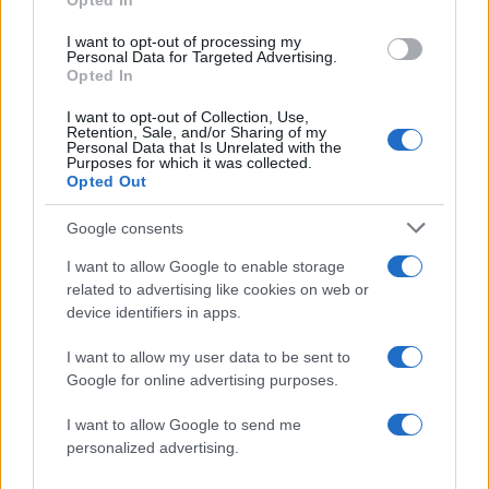
Opted In
Γιατί η σχέση με τον σύντροφό μου
I want to opt-out of processing my
αλλάζει μετά από 3 χρόνια;
Personal Data for Targeted Advertising.
Opted In
30.03.2025
by
Σορινα Γιαννακη
Family
,
Γονεις
I want to opt-out of Collection, Use,
Retention, Sale, and/or Sharing of my
15 έξυπνες ερωτήσεις για να μάθεις πώς
Personal Data that Is Unrelated with the
Purposes for which it was collected.
πραγματικά ήταν η μέρα του παιδιού σου
Opted Out
30.03.2025
by
Σορινα Γιαννακη
Deco
,
Τασεις
Google consents
Raw Materials: Τα φυσικά υλικά μπορούν
I want to allow Google to enable storage
να αλλάξουν εντελώς την αισθητική του
related to advertising like cookies on web or
device identifiers in apps.
σπιτιού σου
30.03.2025
by
Σορινα Γιαννακη
I want to allow my user data to be sent to
Family
,
Παιδι
Google for online advertising purposes.
Παιδιά και ψείρες: Μια φιλία που δε
I want to allow Google to send me
θέλεις να δεις να δυναμώνει
personalized advertising.
ΔΙΑΦΗΜΙΣΗ