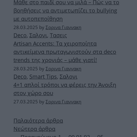
Μάθε στο παιδί σου να μιλά – Πώς να το
βοηθήσεις να αντιμετωπίζει το bullying
με αυτοπεποίθηση
28.03.2025
by
Σορινα Γιαννακη
Deco
,
Σαλονι
,
Τασεις
Artisan Accents: Τα χειροποίητα
αντικείμενα πρωταγωνιστούν στα deco
trends της χρονιάς – μάθε γιατί!
28.03.2025
by
Σορινα Γιαννακη
Deco
,
Smart Tips
,
Σαλονι
4+1 απλοί τρόποι να φέρεις την Άνοιξη
στον χώρο σου
27.03.2025
by
Σορινα Γιαννακη
Παλαιότερα άρθρα
Νεώτερα άρθρα
Σελίδα
Σελίδα
Σελίδα
Σελίδα
Σελίδα