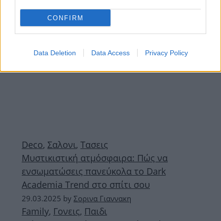
CONFIRM
Data Deletion
Data Access
Privacy Policy
Deco
,
Σαλονι
,
Τασεις
Μυστικιστική ατμόσφαιρα: Πώς να
ενσωματώσεις πανεύκολα το Dark
Academia Trend στο σπίτι σου
29.03.2025
by
Σορινα Γιαννακη
Family
,
Γονεις
,
Παιδι