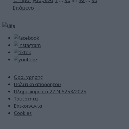
←
Προηγούμενο
1
…
90
91
92
…
95
Επόμενο
→
Οροι χρησης
Πολιτικη απορρητου
Πληροφοριες α.27 Ν.5253/2025
Ταυτοτητα
Επικοινωνια
Cookies