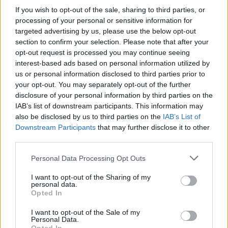
ΔΙΑΦΗΜΙΣΗ
If you wish to opt-out of the sale, sharing to third parties, or
processing of your personal or sensitive information for
targeted advertising by us, please use the below opt-out
section to confirm your selection. Please note that after your
opt-out request is processed you may continue seeing
interest-based ads based on personal information utilized by
us or personal information disclosed to third parties prior to
your opt-out. You may separately opt-out of the further
disclosure of your personal information by third parties on the
IAB’s list of downstream participants. This information may
also be disclosed by us to third parties on the
IAB’s List of
Downstream Participants
that may further disclose it to other
third parties.
Deco
,
Τασεις
Please note that this website/app uses one or more Google
Personal Data Processing Opt Outs
services and may gather and store information including but
Τέλος στο Millennial Gray: Πώς να
not limited to your visit or usage behaviour. You may click to
I want to opt-out of the Sharing of my
αντικαταστήσεις το γκρι με πιο ζεστά και
personal data.
grant or deny consent to Google and its third-party tags to
Opted In
μοντέρνα χρώματα στη διακόσμηση
use your data for below specified purposes in below Google
consent section.
31.03.2025
by
Σορινα Γιαννακη
I want to opt-out of the Sale of my
Personal Data.
Σχεσεις