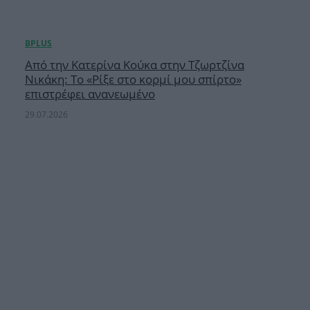
Από την Κατερίνα Κούκα στην Τζωρτζίνα
Νικάκη: Το «Ρίξε στο κορμί μου σπίρτο»
επιστρέφει ανανεωμένο
29.07.2026