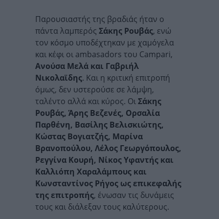
Παρουσιαστής της βραδιάς ήταν ο
πάντα λαμπερός
Σάκης Ρουβάς
, ενώ
τον κόσμο υποδέχτηκαν με χαμόγελα
και κέφι οι ambasadors του Campari,
Ανούσα Μελά και Γαβριήλ
Νικολαϊδης
. Και η κριτική επιτροπή
όμως, δεν υστερούσε σε λάμψη,
ταλέντο αλλά και κύρος. Οι
Σάκης
Ρουβάς, Άρης Βεζενές, Ορσαλία
Παρθένη, Βασίλης Βελισκιώτης,
Κώστας Βογιατζής, Μαρίνα
Βρανοπούλου, Λέλος Γεωργόπουλος,
Ρεγγίνα Κουρή, Νίκος Υφαντής και
Καλλιόπη Χαραλάμπους και
Κωνσταντίνος Ρήγος ως επικεφαλής
της επιτροπής
, ένωσαν τις δυνάμεις
τους και διάλεξαν τους καλύτερους.