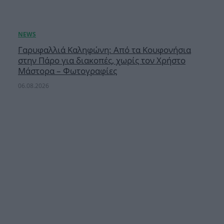
Γαρυφαλλιά Καληφώνη: Από τα Κουφονήσια
στην Πάρο για διακοπές, χωρίς τον Χρήστο
Μάστορα – Φωτογραφίες
06.08.2026