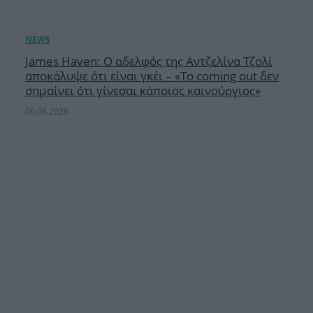
James Haven: Ο αδελφός της Αντζελίνα Τζολί
αποκάλυψε ότι είναι γκέι – «Το coming out δεν
σημαίνει ότι γίνεσαι κάποιος καινούργιος»
06.08.2026