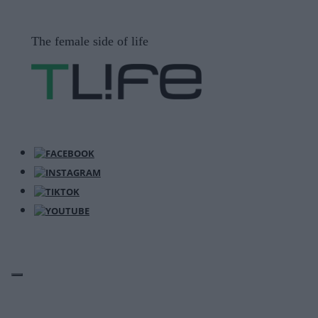
Μετάβαση
σε
The female side of life
περιεχόμενο
ΜΕΝΟΎ