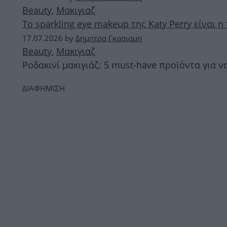
Beauty
,
Μακιγιαζ
Το sparkling eye makeup της Katy Perry είναι 
17.07.2026
by
Δημητρα Γκασιαμη
Beauty
,
Μακιγιαζ
Ροδακινί μακιγιάζ: 5 must-have προϊόντα για ν
ΔΙΑΦΗΜΙΣΗ