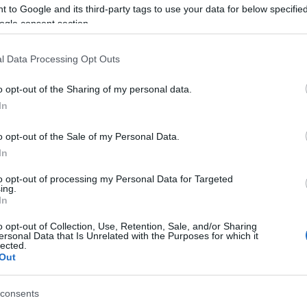
 to Google and its third-party tags to use your data for below specifi
ση χειλιών που αντικαθιστά τα nude
ogle consent section.
l Data Processing Opt Outs
tor που θα σου χαρίσουν το απόλυτο καλοκαιρινό e
o opt-out of the Sharing of my personal data.
In
-χρυσό καλοκαιρινό μακιγιάζ
o opt-out of the Sale of my Personal Data.
In
to opt-out of processing my Personal Data for Targeted
πτική απόχρωση που αξίζει να δοκιμάσεις
ing.
In
o opt-out of Collection, Use, Retention, Sale, and/or Sharing
ersonal Data that Is Unrelated with the Purposes for which it
lected.
Out
consents