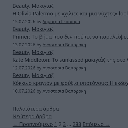
Beauty
,
Μακιγιαζ
H Olivia Palermo με «χίλιες και μια νύχτες» lo
15.07.2026
by
Δημητρα Γκασιαμη
Beauty
,
Μακιγιαζ
Primer: Το βήμα που δεν πρέπει να παραλείψει
13.07.2026
by
Αναστασια Βαπορακη
Beauty
,
Μακιγιαζ
Kate Middleton: Το sunkissed μακιγιάζ της στο
12.07.2026
by
Αναστασια Βαπορακη
Beauty
,
Μακιγιαζ
Κόκκινο κραγιόν με φούξια υποτόνους: Η εκδο
10.07.2026
by
Αναστασια Βαπορακη
Παλαιότερα άρθρα
Νεώτερα άρθρα
Σελίδα
Σελίδα
Σελίδα
Σελίδα
←
Προηγούμενο
1
2
3
…
288
Επόμενο
→