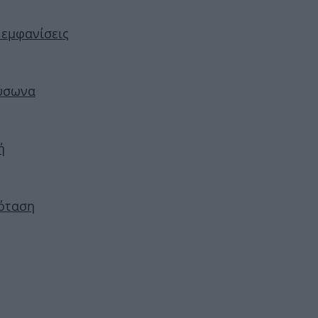
ς εμφανίσεις
αύσωνα
ή
ρόταση