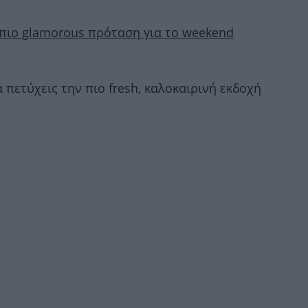
η πιο glamorous πρόταση για τo weekend
α πετύχεις την πιο fresh, καλοκαιρινή εκδοχή