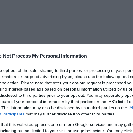
o Not Process My Personal Information
to opt-out of the sale, sharing to third parties, or processing of your per
formation for targeted advertising by us, please use the below opt-out s
r selection. Please note that after your opt-out request is processed y
eing interest-based ads based on personal information utilized by us or
disclosed to third parties prior to your opt-out. You may separately opt-
losure of your personal information by third parties on the IAB’s list of
ια φυσική ηλιοκαμένη λάμψη μέσα σε λίγα λεπτά
. This information may also be disclosed by us to third parties on the
IA
Participants
that may further disclose it to other third parties.
καιριού με τη ‘90s διάθεση
 that this website/app uses one or more Google services and may gath
including but not limited to your visit or usage behaviour. You may click 