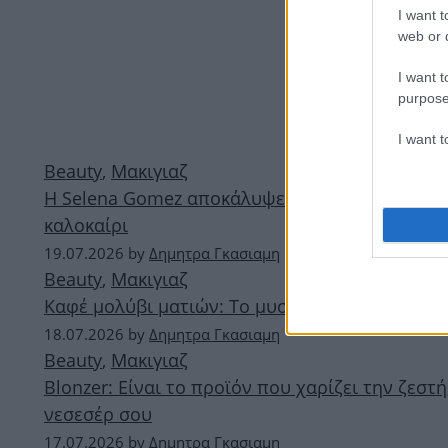
I want t
web or d
I want t
purpose
I want 
Beauty
,
Μακιγιαζ
Η Selena Gomez αποκάλυψε το αγαπημένο της πρ
καλοκαίρι
19.07.2026
by
Δημητρα Γκασιαμη
Beauty
,
Μακιγιαζ
Καφέ μολύβι ματιών: Το μυστικό των makeup ar
18.07.2026
by
Δημητρα Γκασιαμη
Beauty
,
Μακιγιαζ
Blonzer: Είναι το προϊόν που χαρίζει την ζεσ
νεσεσέρ σου
17.07.2026
by
Δημητρα Γκασιαμη