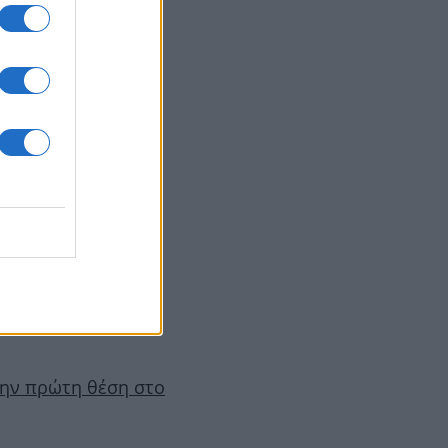
στείς αυτό το
καίρι
 την πρώτη θέση στο