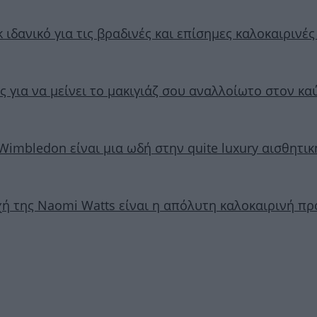
ok ιδανικό για τις βραδινές και επίσημες καλοκαιρινέ
ς για να μείνει το μακιγιάζ σου αναλλοίωτο στον κ
 Wimbledon είναι μια ωδή στην quite luxury αισθητικ
χή της Naomi Watts είναι η απόλυτη καλοκαιρινή π