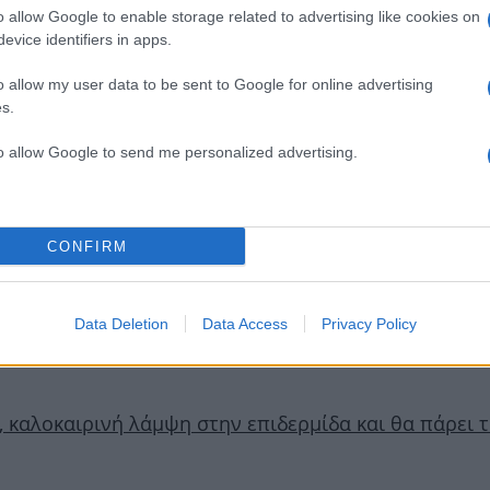
o allow Google to enable storage related to advertising like cookies on
evice identifiers in apps.
o allow my user data to be sent to Google for online advertising
s.
to allow Google to send me personalized advertising.
οϊόν για τα χείλη- είναι το μοναδικό που θα χρεια
CONFIRM
Data Deletion
Data Access
Privacy Policy
tists για πιο ζεστό και φυσικό βλέμμα αυτό το καλο
τή, καλοκαιρινή λάμψη στην επιδερμίδα και θα πάρει