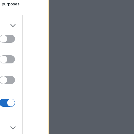
ed purposes
ye makeup look