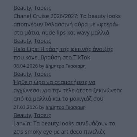
Beauty
,
Τασεις
Chanel Cruise 2026/2027: Τα beauty looks
αποπνέουν θαλασσινή αύρα με «φτερά»
στα μάτια, nude lips και wavy μαλλιά
Beauty
,
Τασεις
Halo Lips: H τάση της φετινής άνοιξης
που κάνει θραύση στο TikTok
08.04.2026
by
Δημητρα Γκασιαμη
Beauty
,
Τασεις
Ήρθε η ώρα να σταματήσεις να
αγχώνεσαι για την τελειότητα ξεκινώντας
από τα μαλλιά και το μακιγιάζ σου
21.03.2026
by
Δημητρα Γκασιαμη
Beauty
,
Τασεις
Lanvin: Τα beauty looks συνδυάζουν το
20’s smoky eye με art deco πινελιές