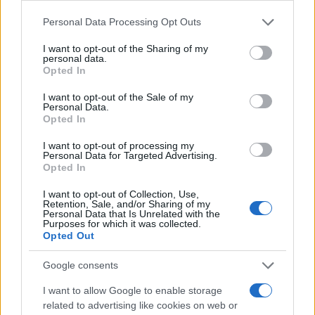
Please note that this website/app uses one or more Google
Personal Data Processing Opt Outs
services and may gather and store information including but
not limited to your visit or usage behaviour. You may click to
I want to opt-out of the Sharing of my
personal data.
grant or deny consent to Google and its third-party tags to
Opted In
use your data for below specified purposes in below Google
consent section.
I want to opt-out of the Sale of my
Beauty
,
Τασεις
Personal Data.
Mugler: Τα beauty looks είναι
Opted In
φουτουριστικά με την τέλεια dramatic
I want to opt-out of processing my
Personal Data for Targeted Advertising.
πινελιά
Opted In
07.03.2026
by
Δημητρα Γκασιαμη
Beauty
,
Τασεις
I want to opt-out of Collection, Use,
Retention, Sale, and/or Sharing of my
Rabanne: Τα beauty looks έχουν boho
Personal Data that Is Unrelated with the
Purposes for which it was collected.
vibes με soft smoky eyes σε καφέ
Opted Out
αποχρώσεις και ανεπιτήδευτα χτενίσματα
Google consents
06.03.2026
by
Δημητρα Γκασιαμη
Beauty
,
Τασεις
I want to allow Google to enable storage
related to advertising like cookies on web or
Στο show του οίκου Chloe τα beauty looks