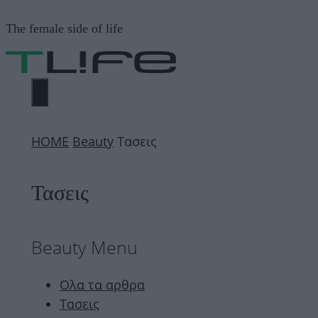
Μετάβαση
The female side of life
σε
περιεχόμενο
ΜΕΝΟΎ
ΗΟΜΕ
Beauty
Τασεις
Τασεις
Beauty Menu
Ολα τα αρθρα
Τασεις