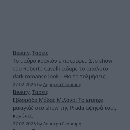
Beauty
,
Τασεις
Το μαύρο κραγιόν επιστρέφει: Στο show
του Roberto Cavalli είδαμε το απόλυτο
dark romance look – Θα το τολμήσεις;
27.02.2026
by
Δημητρα Γκασιαμη
Beauty
,
Τασεις
Εβδομάδα Μόδας Μιλάνο: Το grunge
μακιγιάζ στο show της Prada αψηφά τους
κανόνες
27.02.2026
by
Δημητρα Γκασιαμη