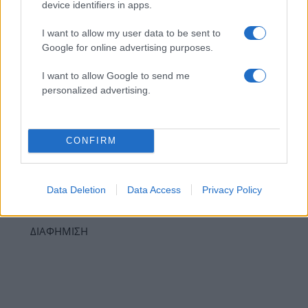
device identifiers in apps.
έχουν western vibes
06.03.2026
by
Δημητρα Γκασιαμη
I want to allow my user data to be sent to
Google for online advertising purposes.
Beauty
,
Τασεις
Paris Fashion Week: Στο Acne Studio το
I want to allow Google to send me
boho συναντά το grunge δημιουργώντας
personalized advertising.
το απόλυτο hybrid beauty look
05.03.2026
by
Δημητρα Γκασιαμη
Beauty
,
Τασεις
CONFIRM
Milan Fashion Week: Τα ωραιότερα beauty
trends που είδαμε στις street style
Data Deletion
Data Access
Privacy Policy
εμφανίσεις
ΔΙΑΦΗΜΙΣΗ