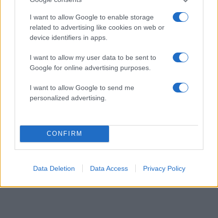
Ζώδια: Προβλέψεις για σήμερα (2/3)
I want to allow Google to enable storage
02.03.2018
related to advertising like cookies on web or
News
,
Ημερησιες
device identifiers in apps.
Ζώδια: Προβλέψεις για σήμερα (1/3)
28.02.2018
I want to allow my user data to be sent to
Google for online advertising purposes.
News
,
Ημερησιες
Ζώδια: Προβλέψεις για σήμερα (28/2)
I want to allow Google to send me
personalized advertising.
ΔΙΑΦΗΜΙΣΗ
CONFIRM
Data Deletion
Data Access
Privacy Policy