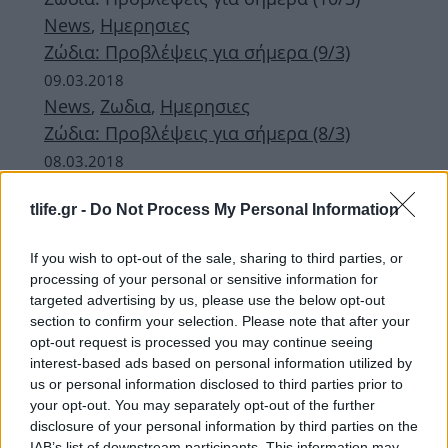
News
,
Ημερησιες
Ζώδια: Προβλέψεις για σήμερα (9/3)
09.03.2018
News
,
Ζωδια
,
Ημερησιες
Ζώδια: Προβλέψεις για σήμερα (8/3)
08.03.2018
News
,
Ζωδια
,
Ημερησιες
tlife.gr -
Do Not Process My Personal Information
Ζώδια: Προβλέψεις για σήμερα (7/3)
06.03.2018
If you wish to opt-out of the sale, sharing to third parties, or
News
,
Ζωδια
,
Ημερησιες
processing of your personal or sensitive information for
Ζώδια: Προβλέψεις για σήμερα (6/3)
targeted advertising by us, please use the below opt-out
section to confirm your selection. Please note that after your
06.03.2018
opt-out request is processed you may continue seeing
News
,
Ζωδια
,
Ημερησιες
interest-based ads based on personal information utilized by
Ζώδια: Προβλέψεις για σήμερα (5/3)
us or personal information disclosed to third parties prior to
your opt-out. You may separately opt-out of the further
ΔΙΑΦΗΜΙΣΗ
disclosure of your personal information by third parties on the
IAB’s list of downstream participants. This information may