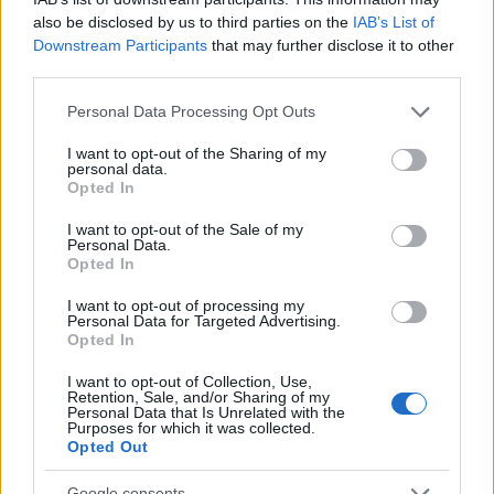
also be disclosed by us to third parties on the
IAB’s List of
Downstream Participants
that may further disclose it to other
third parties.
Please note that this website/app uses one or more Google
Personal Data Processing Opt Outs
services and may gather and store information including but
not limited to your visit or usage behaviour. You may click to
I want to opt-out of the Sharing of my
personal data.
grant or deny consent to Google and its third-party tags to
Opted In
use your data for below specified purposes in below Google
consent section.
I want to opt-out of the Sale of my
Personal Data.
Opted In
News
,
Ζωδια
,
Ημερησιες
I want to opt-out of processing my
Personal Data for Targeted Advertising.
Ζώδια: Προβλέψεις για σήμερα (4/3)
Opted In
04.03.2018
News
,
Ζωδια
,
Ημερησιες
I want to opt-out of Collection, Use,
Retention, Sale, and/or Sharing of my
Ζώδια: Προβλέψεις για σήμερα (3/3)
Personal Data that Is Unrelated with the
Purposes for which it was collected.
03.03.2018
Opted Out
News
,
Ζωδια
,
Ημερησιες
Google consents