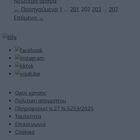
Νεώτερα άρθρα
Σελίδα
Σελίδα
Σελίδα
Σελίδα
Σελίδα
←
Προηγούμενο
1
…
201
202
203
…
207
Επόμενο
→
Οροι χρησης
Πολιτικη απορρητου
Πληροφοριες α.27 Ν.5253/2025
Ταυτοτητα
Επικοινωνια
Cookies