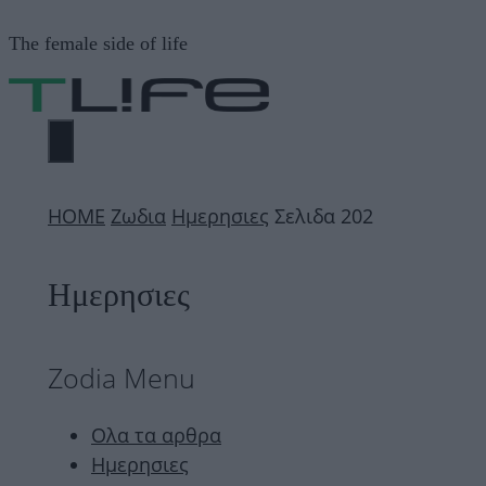
Μετάβαση
The female side of life
σε
περιεχόμενο
ΜΕΝΟΎ
ΗΟΜΕ
Ζωδια
Ημερησιες
Σελιδα 202
Ημερησιες
Zodia Menu
Ολα τα αρθρα
Ημερησιες