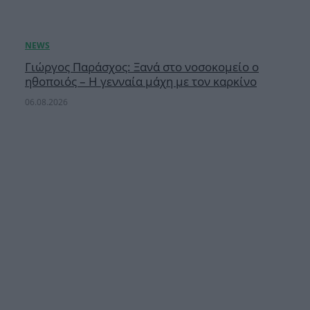
Γιώργος Παράσχος: Ξανά στο νοσοκομείο ο
ηθοποιός – Η γενναία μάχη με τον καρκίνο
06.08.2026