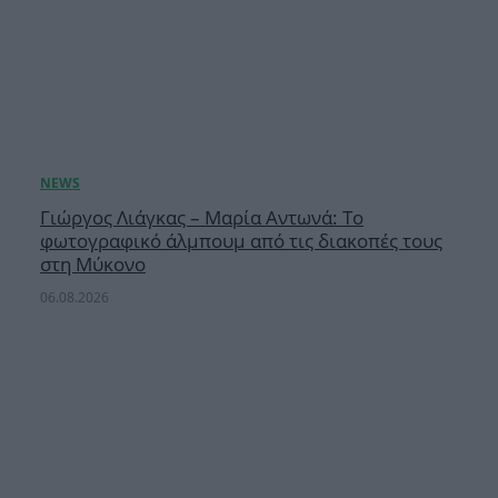
Γιώργος Λιάγκας – Μαρία Αντωνά: Το
φωτογραφικό άλμπουμ από τις διακοπές τους
στη Μύκονο
06.08.2026