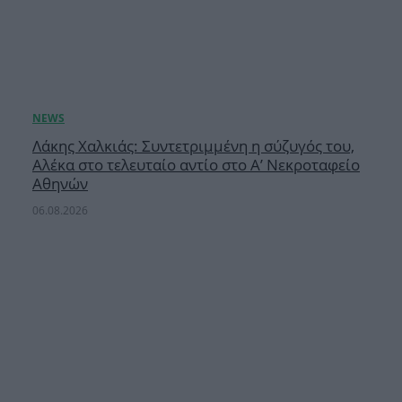
Λάκης Χαλκιάς: Συντετριμμένη η σύζυγός του,
Αλέκα στο τελευταίο αντίο στο Α’ Νεκροταφείο
Αθηνών
06.08.2026