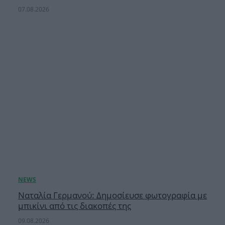
07.08.2026
Ναταλία Γερμανού: Δημοσίευσε φωτογραφία με
μπικίνι από τις διακοπές της
09.08.2026