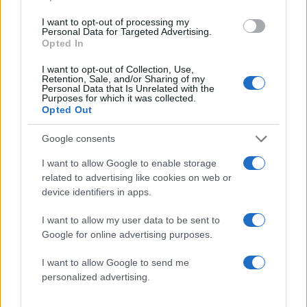
Καλοκαιρινό makeover στο τζάκι: Οι
λεπτομέρειες που κάνουν τη διαφορά!
I want to opt-out of processing my
Personal Data for Targeted Advertising.
Opted In
08.08.2026
I want to opt-out of Collection, Use,
Retention, Sale, and/or Sharing of my
Personal Data that Is Unrelated with the
Purposes for which it was collected.
Opted Out
Google consents
I want to allow Google to enable storage
related to advertising like cookies on web or
device identifiers in apps.
I want to allow my user data to be sent to
Google for online advertising purposes.
I want to allow Google to send me
personalized advertising.
Antigoni Buxton: Σε τρυφερά τετ α τετ με τον