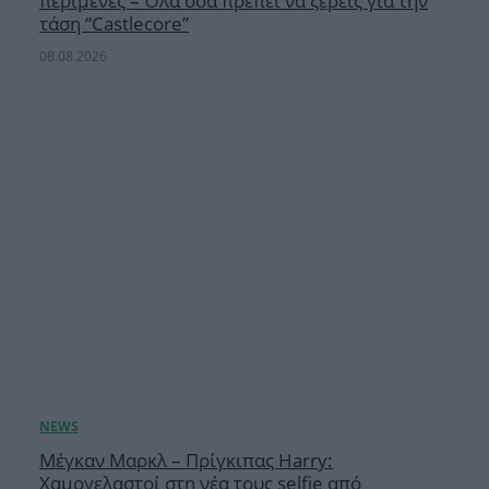
περίμενες – Όλα όσα πρέπει να ξέρεις για την
τάση “Castlecore”
08.08.2026
Μέγκαν Μαρκλ – Πρίγκιπας Harry:
Χαμογελαστοί στη νέα τους selfie από