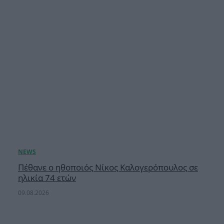
Πέθανε ο ηθοποιός Νίκος Καλογερόπουλος σε
ηλικία 74 ετών
09.08.2026