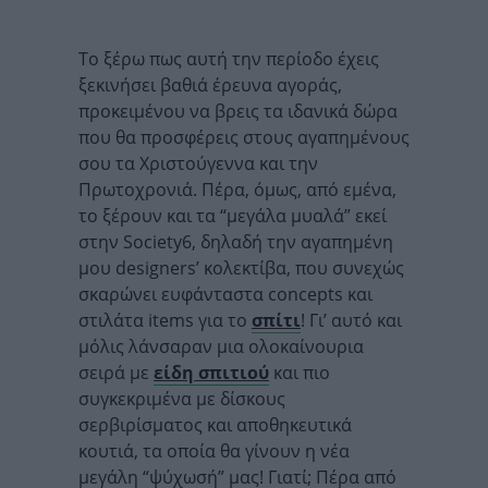
Το ξέρω πως αυτή την περίοδο έχεις
ξεκινήσει βαθιά έρευνα αγοράς,
προκειμένου να βρεις τα ιδανικά δώρα
που θα προσφέρεις στους αγαπημένους
σου τα Χριστούγεννα και την
Πρωτοχρονιά. Πέρα, όμως, από εμένα,
το ξέρουν και τα “μεγάλα μυαλά” εκεί
στην Society6, δηλαδή την αγαπημένη
μου designers’ κολεκτίβα, που συνεχώς
σκαρώνει ευφάνταστα concepts και
στιλάτα items για το
σπίτι
! Γι’ αυτό και
μόλις λάνσαραν μια ολοκαίνουρια
σειρά με
είδη σπιτιού
και πιο
συγκεκριμένα με δίσκους
σερβιρίσματος και αποθηκευτικά
κουτιά, τα οποία θα γίνουν η νέα
μεγάλη “ψύχωσή” μας! Γιατί; Πέρα από