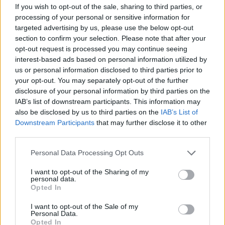
If you wish to opt-out of the sale, sharing to third parties, or
Μαρία Μενούνος: «Η Ελλάδα έχει γίνει μέρος
processing of your personal or sensitive information for
της θεραπείας μου» – Η πίστη, η υγεία και η
targeted advertising by us, please use the below opt-out
μητρότητα
section to confirm your selection. Please note that after your
10.08.2026
opt-out request is processed you may continue seeing
interest-based ads based on personal information utilized by
us or personal information disclosed to third parties prior to
your opt-out. You may separately opt-out of the further
disclosure of your personal information by third parties on the
IAB’s list of downstream participants. This information may
also be disclosed by us to third parties on the
IAB’s List of
Downstream Participants
that may further disclose it to other
third parties.
Please note that this website/app uses one or more Google
Personal Data Processing Opt Outs
services and may gather and store information including but
not limited to your visit or usage behaviour. You may click to
I want to opt-out of the Sharing of my
personal data.
grant or deny consent to Google and its third-party tags to
Opted In
use your data for below specified purposes in below Google
consent section.
I want to opt-out of the Sale of my
Personal Data.
Opted In