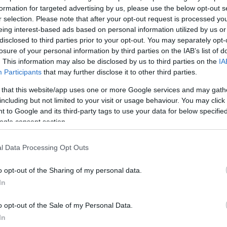
formation for targeted advertising by us, please use the below opt-out s
ΔΙΑΦΗ
ν τελικό της
Eurovision
, στον
r selection. Please note that after your opt-out request is processed y
αλία με το συγκρότημα Maneskin.
eing interest-based ads based on personal information utilized by us or
disclosed to third parties prior to your opt-out. You may separately opt-
ε τις καρδιές πολλών κοριτσιών
losure of your personal information by third parties on the IAB’s list of
ι αρραβωνιασμένος με την
. This information may also be disclosed by us to third parties on the
IA
Participants
that may further disclose it to other third parties.
 that this website/app uses one or more Google services and may gath
 το 2017, τότε που το
including but not limited to your visit or usage behaviour. You may click 
κό X- Factor και πήραν τη
 to Google and its third-party tags to use your data for below specifi
ogle consent section.
ΗΜΙΣΗ
l Data Processing Opt Outs
o opt-out of the Sharing of my personal data.
In
o opt-out of the Sale of my Personal Data.
In