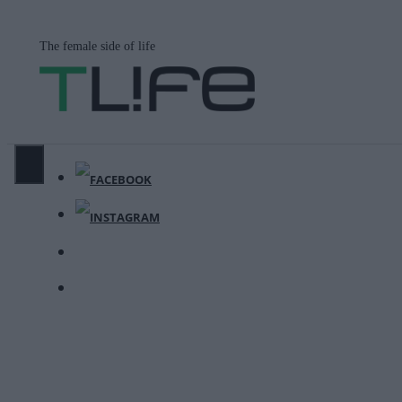
Μετάβαση
σε
The female side of life
περιεχόμενο
ΜΕΝΟΎ