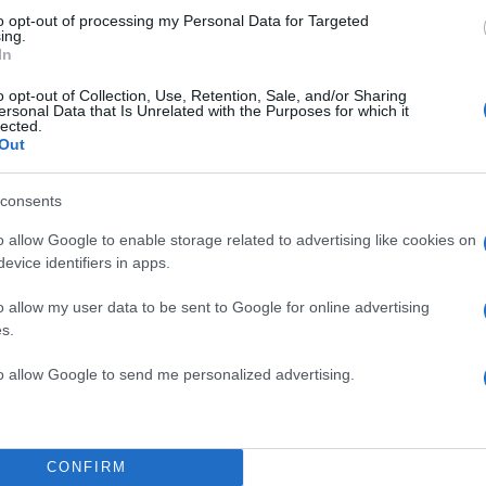
to opt-out of processing my Personal Data for Targeted
ing.
In
o opt-out of Collection, Use, Retention, Sale, and/or Sharing
ersonal Data that Is Unrelated with the Purposes for which it
lected.
Out
ατάγεται από το Μιλάνο, αλλά
γάζεται επαγγελματικά ως
consents
 περισσότερους από 150.000
o allow Google to enable storage related to advertising like cookies on
evice identifiers in apps.
 που έχει αναρτήσει στο προφίλ
o allow my user data to be sent to Google for online advertising
s.
to allow Google to send me personalized advertising.
CONFIRM