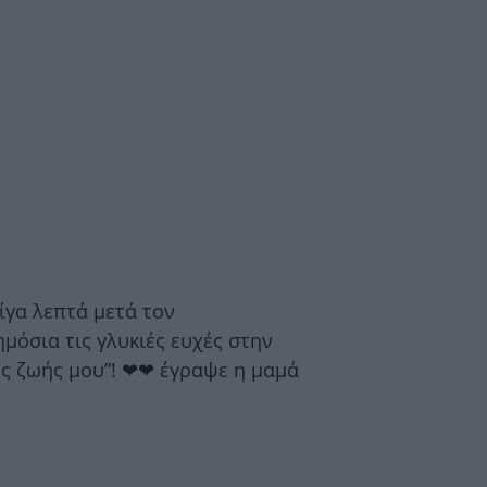
γα λεπτά μετά τον
μόσια τις γλυκιές ευχές στην
ης ζωής μου”! ❤❤ έγραψε η μαμά