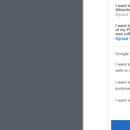
I want 
Advertis
Opted 
I want t
of my P
was col
Opted 
Google 
I want t
web or d
I want t
purpose
I want 