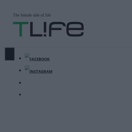
Μετάβαση
σε
The female side of life
περιεχόμενο
ΜΕΝΟΎ