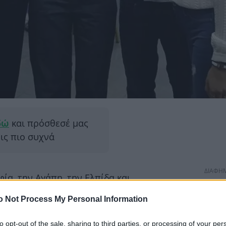
δώ
και πρόσθεσέ μας
εις πιο συχνά
ΔΙΑΦΗ
ία, την Αγάπη, την Ελπίδα και
Ο Πρωθυπουργός
Κυριάκος
o Not Process My Personal Information
 του,
Μαρέβα
, δεν ξέχασαν την
ι σήμερα την ονομαστική της
to opt-out of the sale, sharing to third parties, or processing of your per