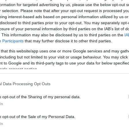
formation for targeted advertising by us, please use the below opt-out s
r selection. Please note that after your opt-out request is processed y
σε μια φωτογραφία έχοντας την
eing interest-based ads based on personal information utilized by us or
disclosed to third parties prior to your opt-out. You may separately opt-
της ευχήθηκε δημόσια! “Σοφία,
losure of your personal information by third parties on the IAB’s list of
λλά αγάπη μου”! έγραψε, κάτω
. This information may also be disclosed by us to third parties on the
IA
ύοντας τις ευχές του με
Participants
that may further disclose it to other third parties.
 that this website/app uses one or more Google services and may gath
including but not limited to your visit or usage behaviour. You may click 
ΗΜΙΣΗ
 to Google and its third-party tags to use your data for below specifi
ogle consent section.
l Data Processing Opt Outs
o opt-out of the Sharing of my personal data.
In
o opt-out of the Sale of my Personal Data.
In