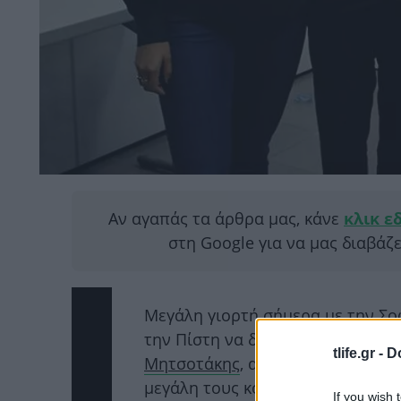
Αν αγαπάς τα άρθρα μας, κάνε
κλικ ε
στη Google για να μας διαβάζ
Mεγάλη γιορτή σήμερα με την Σοφ
την Πίστη να δέχονται ευχές! 
tlife.gr -
D
Μητσοτάκης
, αλλά και η σύζυγός
μεγάλη τους κόρη Σοφία που έχε
If you wish 