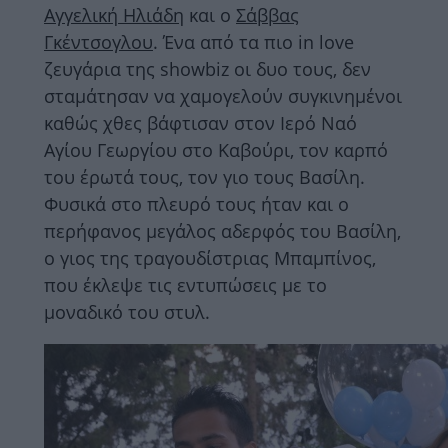
Αγγελική Ηλιάδη
και ο
Σάββας
Γκέντσογλου
. Ένα από τα πιο in love
ζευγάρια της showbiz οι δυο τους, δεν
σταμάτησαν να χαμογελούν συγκινημένοι
καθώς χθες βάφτισαν στον Ιερό Ναό
Αγίου Γεωργίου στο Καβούρι, τον καρπό
του έρωτά τους, τον γιο τους Βασίλη.
Φυσικά στο πλευρό τους ήταν και ο
περήφανος μεγάλος αδερφός του Βασίλη,
ο γιος της τραγουδίστριας Μπαμπίνος,
που έκλεψε τις εντυπώσεις με το
μοναδικό του στυλ.