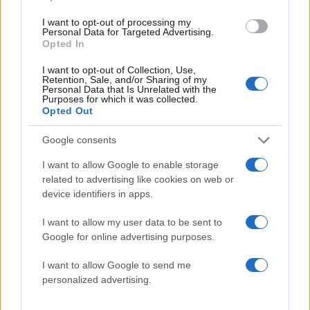
I want to opt-out of processing my
Personal Data for Targeted Advertising.
Opted In
I want to opt-out of Collection, Use,
Retention, Sale, and/or Sharing of my
Personal Data that Is Unrelated with the
Purposes for which it was collected.
Opted Out
Οι καλεσμένοι που έδωσαν το “παρών”
Google consents
ήταν λίγοι και εκλεκτοί καθώς το ζευγάρι
προτίμησε να μοιραστεί αυτή τη
I want to allow Google to enable storage
related to advertising like cookies on web or
σημαντική στιγμή του γιου του με τους
device identifiers in apps.
πιο στενούς τους φίλους και συγγενείς.
I want to allow my user data to be sent to
Google for online advertising purposes.
I want to allow Google to send me
personalized advertising.