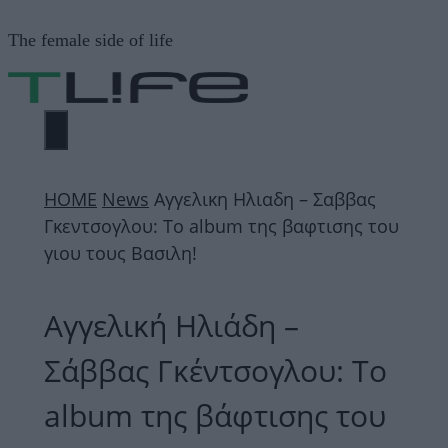
Μετάβαση
The female side of life
σε
περιεχόμενο
ΜΕΝΟΎ
ΗΟΜΕ
News
Αγγελικη Ηλιαδη – Σαββας
Γκεντσογλου: Το album της βαφτισης του
γιου τους Βασιλη!
Αγγελική Ηλιάδη –
Σάββας Γκέντσογλου: Το
album της βάφτισης του