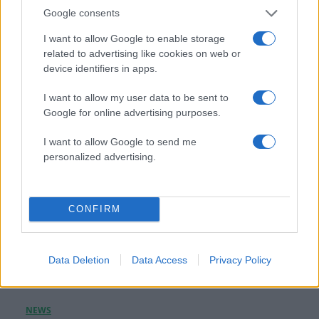
Google consents
Λίλα Μπακλέση: Η πρώτη φωτογραφία μέσα
από το μαιευτήριο μετά τη γέννηση του γιου
I want to allow Google to enable storage
της
related to advertising like cookies on web or
device identifiers in apps.
08.08.2026
I want to allow my user data to be sent to
Google for online advertising purposes.
I want to allow Google to send me
personalized advertising.
CONFIRM
Data Deletion
Data Access
Privacy Policy