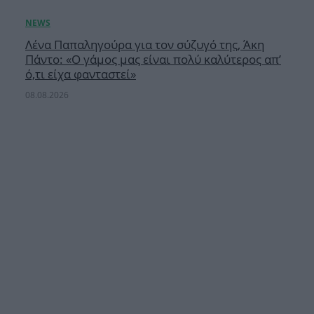
Λένα Παπαληγούρα για τον σύζυγό της, Άκη
Πάντο: «Ο γάμος μας είναι πολύ καλύτερος απ’
ό,τι είχα φανταστεί»
08.08.2026