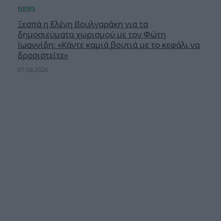
Ξεσπά η Ελένη Βουλγαράκη για τα
δημοσιεύματα χωρισμού με τον Φώτη
Ιωαννίδη: «Κάντε καμιά βουτιά με το κεφάλι να
δροσιστείτε»
07.08.2026