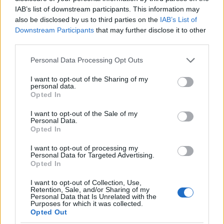
IAB’s list of downstream participants. This information may
Γιάννης Παπαμιχαήλ: Ξεκαθαρίζει τι εννοούσε
also be disclosed by us to third parties on the
IAB’s List of
με την «απαγόρευση» της χρήσης φωτογραφιών
Downstream Participants
that may further disclose it to other
της Αλίκης Βουγιουκλάκη
third parties.
08.08.2026
Please note that this website/app uses one or more Google
Personal Data Processing Opt Outs
services and may gather and store information including but
not limited to your visit or usage behaviour. You may click to
I want to opt-out of the Sharing of my
personal data.
grant or deny consent to Google and its third-party tags to
Opted In
use your data for below specified purposes in below Google
consent section.
I want to opt-out of the Sale of my
Personal Data.
Opted In
I want to opt-out of processing my
Personal Data for Targeted Advertising.
Opted In
I want to opt-out of Collection, Use,
Retention, Sale, and/or Sharing of my
Personal Data that Is Unrelated with the
Purposes for which it was collected.
Opted Out