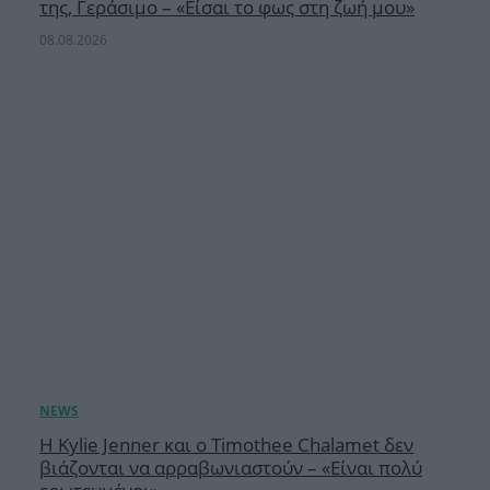
της, Γεράσιμο – «Είσαι το φως στη ζωή μου»
08.08.2026
Η Kylie Jenner και ο Timothee Chalamet δεν
βιάζονται να αρραβωνιαστούν – «Είναι πολύ