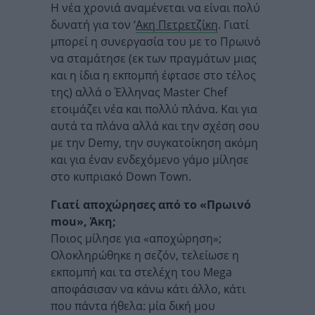
Η νέα χρονιά αναμένεται να είναι πολύ
δυνατή για τον ‘
Ακη Πετρετζίκη
. Γιατί
μπορεί η συνεργασία του με το Πρωινό
να σταμάτησε (εκ των πραγμάτων μιας
και η ίδια η εκπομπή έφτασε στο τέλος
της) αλλά ο Έλληνας Master Chef
ετοιμάζει νέα και πολλύ πλάνα. Και για
αυτά τα πλάνα αλλά και την σχέση σου
με την Demy, την συγκατοίκηση ακόμη
και για έναν ενδεχόμενο γάμο μίλησε
στο κυπριακό Down Town.
Γιατί αποχώρησες από το «Πρωινό
mou
», Άκη;
Ποιος μίλησε για «αποχώρηση»;
Ολοκληρώθηκε η σεζόν, τελείωσε η
εκπομπή και τα στελέχη του Mega
αποφάσισαν να κάνω κάτι άλλο, κάτι
που πάντα ήθελα: μία δική μου