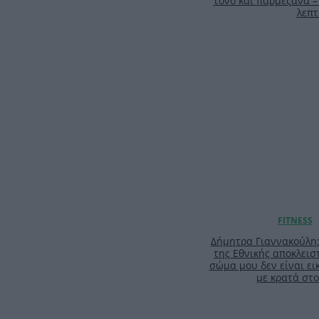
τόνο και παρμεζάνα –
λεπτ
Δήμητρα Γιαννακούλη
της Εθνικής αποκλειστ
σώμα μου δεν είναι ει
με κρατά στο