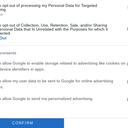
to opt-out of processing my Personal Data for Targeted
ing.
In
o opt-out of Collection, Use, Retention, Sale, and/or Sharing
ersonal Data that Is Unrelated with the Purposes for which it
lected.
Out
TOP STO
consents
o allow Google to enable storage related to advertising like cookies on
evice identifiers in apps.
o allow my user data to be sent to Google for online advertising
ι ο
Βασίλης
s.
νο μέσω κοινών γνωστών
to allow Google to send me personalized advertising.
ος ήταν διστακτική,
μένου να προχωρήσει σε
νή του δικηγόρου, καθώς
CONFIRM
εν άργησαν να κάμψουν