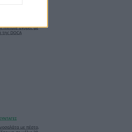
ιλ: Η capsule
υ θα σε βγάλει
t minute αγορές με
ή της DOCA
νοσαλάτα με πέστο,