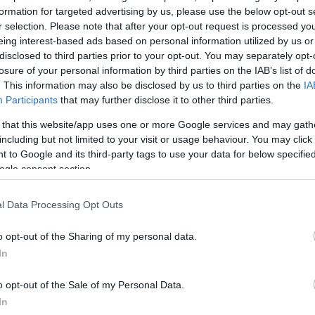
κό χωρισμό της από τον
formation for targeted advertising by us, please use the below opt-out s
r selection. Please note that after your opt-out request is processed y
ριν τον γάμο τους. Έκτοτε,
eing interest-based ads based on personal information utilized by us or
σει σελίδα στη ζωής. Εδώ
disclosed to third parties prior to your opt-out. You may separately opt-
α με δημοσίευμα της
losure of your personal information by third parties on the IAB’s list of
ελάγη ευτυχίας στην
. This information may also be disclosed by us to third parties on the
IA
Participants
that may further disclose it to other third parties.
λη, ο οποίος είναι
μπορικό-επιχειρηματικό
 that this website/app uses one or more Google services and may gath
including but not limited to your visit or usage behaviour. You may click 
 to Google and its third-party tags to use your data for below specifi
ogle consent section.
και παρά τις απαιτητικές
ς, βρίσκουν πάντα χρόνο
l Data Processing Opt Outs
λλον. Το ζευγάρι κρατά
ίζει να αποφεύγει τα
o opt-out of the Sharing of my personal data.
δοκούν κάμερες και
In
o opt-out of the Sale of my Personal Data.
In