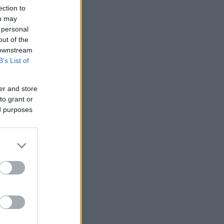
ection to
ou may
 personal
out of the
 downstream
B’s List of
er and store
to grant or
ed purposes