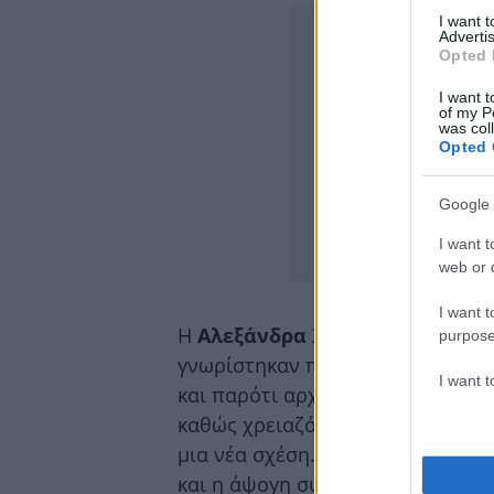
I want 
Advertis
Opted 
I want t
of my P
was col
Opted 
Google 
I want t
web or d
I want t
Η
Αλεξάνδρα Χατζηγεωργίου
κα
purpose
γνωρίστηκαν πριν από έναν χρό
I want 
και παρότι αρχικά η δημοσιογράφ
καθώς χρειαζόταν χρόνο προκει
μια νέα σχέση. Η ευγενική επιμο
και η άψογη συμπεριφορά του δ