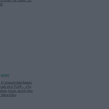
 Έτοιμη σε μόλις 20
ά!
: Η τερματοφύλακας
ικά στο TLIFE – «Το
κόνα, είναι αυτό που
 παιχνίδι»