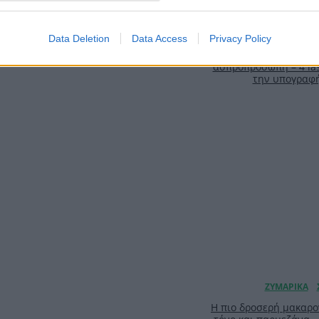
Data Deletion
Data Access
Privacy Policy
Αύγουστος με στ
γκαρνταρόμπα πο
ασπροπρόσωπη – 4 las
την υπογραφ
Η πιο δροσερή μακαρο