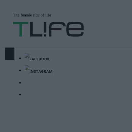
Μετάβαση
σε
The female side of life
περιεχόμενο
ΜΕΝΟΎ