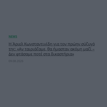
Η Άριελ Κωνσταντινίδη για τον πρώην σύζυγό
της: «Αν ταιριάζαμε, θα ήμασταν ακόμη μαζί –
Δεν φτάσαμε ποτέ στα δικαστήρια»
09.08.2026