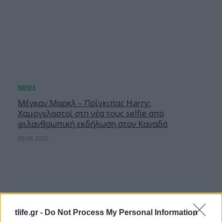
Μέγκαν Μαρκλ – Πρίγκιπας Harry:
Χαμογελαστοί στη νέα τους selfie από
φιλανθρωπική εκδήλωση στον Καναδά
09.08.2026
tlife.gr -
Do Not Process My Personal Information