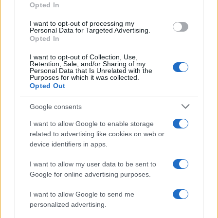
Opted In
I want to opt-out of processing my
Personal Data for Targeted Advertising.
Opted In
I want to opt-out of Collection, Use,
Retention, Sale, and/or Sharing of my
Personal Data that Is Unrelated with the
Purposes for which it was collected.
Opted Out
Ιωάννα Τούνη: «Έβγαλα όλο το βράδυ στο
νοσοκομείο με ορούς και αντιβιώσεις»
Google consents
08.08.2026
I want to allow Google to enable storage
related to advertising like cookies on web or
device identifiers in apps.
I want to allow my user data to be sent to
Google for online advertising purposes.
I want to allow Google to send me
personalized advertising.