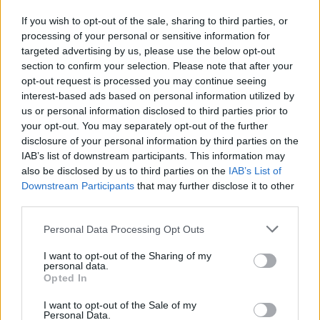
If you wish to opt-out of the sale, sharing to third parties, or
processing of your personal or sensitive information for
targeted advertising by us, please use the below opt-out
section to confirm your selection. Please note that after your
opt-out request is processed you may continue seeing
interest-based ads based on personal information utilized by
us or personal information disclosed to third parties prior to
your opt-out. You may separately opt-out of the further
disclosure of your personal information by third parties on the
Αλεξάνδρα Νίκα: Περήφανη για την αδελφή της
IAB’s list of downstream participants. This information may
και το νέο επαγγελματικό της βήμα –
also be disclosed by us to third parties on the
IAB’s List of
Φωτογραφία
Downstream Participants
that may further disclose it to other
09.08.2026
third parties.
Please note that this website/app uses one or more Google
Personal Data Processing Opt Outs
services and may gather and store information including but
not limited to your visit or usage behaviour. You may click to
I want to opt-out of the Sharing of my
personal data.
grant or deny consent to Google and its third-party tags to
Opted In
use your data for below specified purposes in below Google
consent section.
I want to opt-out of the Sale of my
Personal Data.