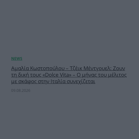
Αμαλία Κωστοπούλου – Τζέικ Μέντγουελ: Ζουν
τη δική τους «Dolce Vita» – Ο μήνας του μέλιτος
με σκάφος στην Ιταλία συνεχίζεται
09.08.2026