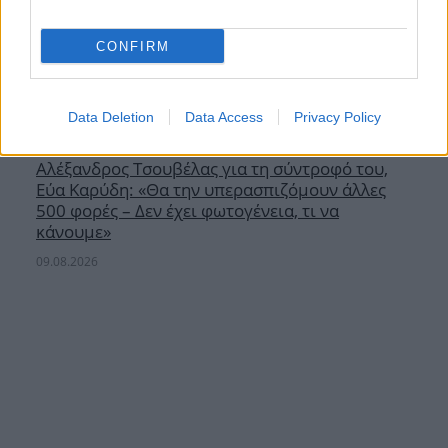
CONFIRM
Data Deletion
Data Access
Privacy Policy
Αλέξανδρος Τσουβέλας για τη σύντροφό του,
Εύα Καρύδη: «Θα την υπερασπιζόμουν άλλες
500 φορές – Δεν έχει φωτογένεια, τι να
κάνουμε»
09.08.2026