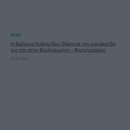
H Βαλέρια Χοψονίδου βάφτισε τον μονάκριβο
γιο της στην Βουλιαγμένη – Φωτογραφίες
09.08.2026