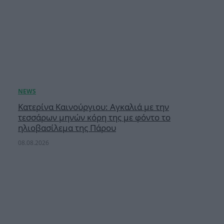
Κατερίνα Καινούργιου: Αγκαλιά με την
τεσσάρων μηνών κόρη της με φόντο το
ηλιοβασίλεμα της Πάρου
08.08.2026