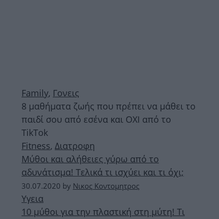
Family
,
Γονεις
8 μαθήματα ζωής που πρέπει να μάθει το
παιδί σου από εσένα και ΟΧΙ από το
TikTok
Fitness
,
Διατροφη
Μύθοι και αλήθειες γύρω από το
αδυνάτισμα! Τελικά τι ισχύει και τι όχι;
30.07.2020
by
Νικος Κοντομητρος
Υγεια
10 μύθοι για την πλαστική στη μύτη! Τι