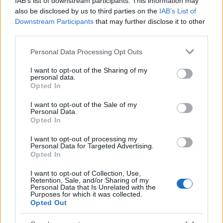
IAB’s list of downstream participants. This information may
also be disclosed by us to third parties on the
IAB’s List of
Downstream Participants
that may further disclose it to other
third parties.
Please note that this website/app uses one or more Google
Personal Data Processing Opt Outs
services and may gather and store information including but
not limited to your visit or usage behaviour. You may click to
I want to opt-out of the Sharing of my
personal data.
grant or deny consent to Google and its third-party tags to
Opted In
use your data for below specified purposes in below Google
consent section.
I want to opt-out of the Sale of my
Εγκυμοσυνη
Personal Data.
Opted In
6 πράγματα που δεν γνώριζες για το
έμβρυο!
I want to opt-out of processing my
Personal Data for Targeted Advertising.
23.01.2013
Opted In
News
I want to opt-out of Collection, Use,
Ο καφές δεν σε βοηθά μετά από μεθύσι. Η
Retention, Sale, and/or Sharing of my
Personal Data that Is Unrelated with the
σοκολάτα δεν προκαλεί σπυράκια. 10
Purposes for which it was collected.
Opted Out
μύθοι γύρω από την υγεία σου…
17.11.2012