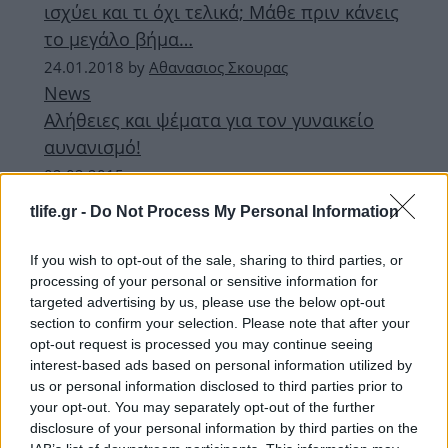
ισχύει και τι όχι τελικά; Μάθε πριν κάνεις
το μεγάλο βήμα…
24.01.2018
by
Αθανασιος Σκουρας
News
Αλήθειες και ψέματα για τον γυναικείο
αυνανισμό!
02.02.2015
News
tlife.gr -
Do Not Process My Personal Information
Αλήθειες και μύθοι για την μαστογραφία!
25.02.2014
If you wish to opt-out of the sale, sharing to third parties, or
News
processing of your personal or sensitive information for
targeted advertising by us, please use the below opt-out
Εφηβεία: οι μύθοι και οι αλήθειες από
section to confirm your selection. Please note that after your
την αρχαιότητα μέχρι σήμερα
opt-out request is processed you may continue seeing
interest-based ads based on personal information utilized by
ΔΙΑΦΗΜΙΣΗ
us or personal information disclosed to third parties prior to
your opt-out. You may separately opt-out of the further
disclosure of your personal information by third parties on the