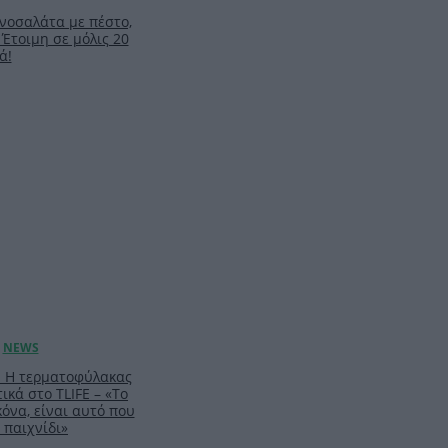
νοσαλάτα με πέστο,
 Έτοιμη σε μόλις 20
ά!
: Η τερματοφύλακας
ικά στο TLIFE – «Το
κόνα, είναι αυτό που
 παιχνίδι»