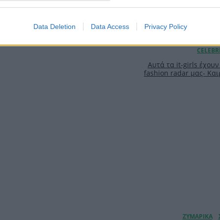
Data Deletion
Data Access
Privacy Policy
Αυτά τα it-girls έχου
fashion radar μας- Και