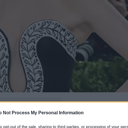
δώ
και πρόσθεσέ μας
o Not Process My Personal Information
εις πιο συχνά
to opt-out of the sale, sharing to third parties, or processing of your per