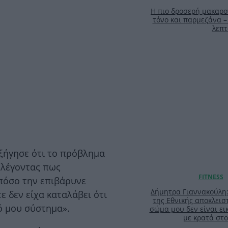
Η πιο δροσερή μακαρο
τόνο και παρμεζάνα –
λεπτ
εξήγησε ότι το πρόβλημα
 λέγοντας πως
πόσο την επιβάρυνε
Δήμητρα Γιαννακούλη
ε δεν είχα καταλάβει ότι
της Εθνικής αποκλειστ
ό μου σύστημα».
σώμα μου δεν είναι ει
με κρατά στο