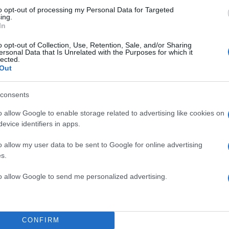
to opt-out of processing my Personal Data for Targeted
ing.
In
o opt-out of Collection, Use, Retention, Sale, and/or Sharing
ersonal Data that Is Unrelated with the Purposes for which it
lected.
Out
, περιέγραψε πώς η
ινότητά της, τονίζοντας
consents
ποίες δεν μπορούσε να
o allow Google to enable storage related to advertising like cookies on
κριμένο μάτι.
evice identifiers in apps.
TOP STO
ρία, αλλά ήμουν η μισή
o allow my user data to be sent to Google for online advertising
s.
τόσο πολύ την όρασή μου
 το αριστερό μου μάτι
to allow Google to send me personalized advertising.
συνειδητοποιήσει τη
CONFIRM
ι τη στιγμή που