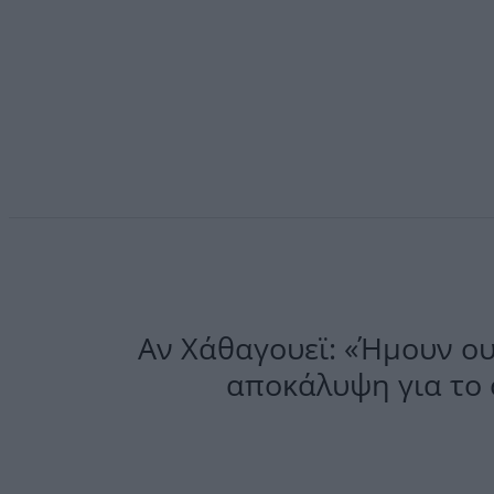
Αν Χάθαγουεϊ: «Ήμουν ου
αποκάλυψη για το