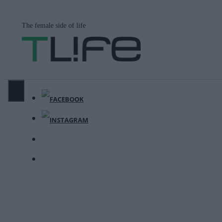
Μετάβαση
σε
The female side of life
περιεχόμενο
ΜΕΝΟΎ