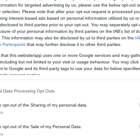
formation for targeted advertising by us, please use the below opt-out s
ΔΙΑΦΗ
που αντιμετώπιζε επί
r selection. Please note that after your opt-out request is processed y
αποκαλύπτοντας μια
eing interest-based ads based on personal information utilized by us or
disclosed to third parties prior to your opt-out. You may separately opt-
που κρατούσε μακριά από
losure of your personal information by third parties on the IAB’s list of
. This information may also be disclosed by us to third parties on the
IA
Participants
that may further disclose it to other third parties.
ταγωνίστρια του
 that this website/app uses one or more Google services and may gath
 χρόνια η όρασή της στο
including but not limited to your visit or usage behaviour. You may click 
εριορισμένη, καθώς είχε
 to Google and its third-party tags to use your data for below specifi
ogle consent section.
l Data Processing Opt Outs
o opt-out of the Sharing of my personal data.
In
o opt-out of the Sale of my Personal Data.
In