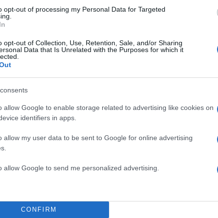
to opt-out of processing my Personal Data for Targeted
ing.
τογραφίες από τις διακοπές τους
In
ολαμβάνουν χαλαρές και
o opt-out of Collection, Use, Retention, Sale, and/or Sharing
θάλασσα, δοκιμάζουν λαχταριστούς
ersonal Data that Is Unrelated with the Purposes for which it
lected.
Out
ώ έψαχνα στο Google για μικρά,
consents
τια, έπεσα πάνω στους Παξούς
o allow Google to enable storage related to advertising like cookies on
 που τους επισκέφτηκα, ένιωσα
evice identifiers in apps.
δεισο!
o allow my user data to be sent to Google for online advertising
ρέφω εδώ με τον άντρα μου και η
s.
λήθεια είναι πως η πρόσβαση δεν
to allow Google to send me personalized advertising.
ίγη υπομονή, όμως μόλις φτάσεις
 λεπτό του ταξιδιού άξιζε
CONFIRM