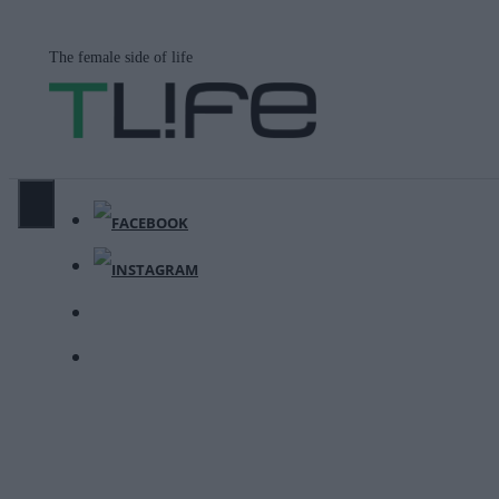
Μετάβαση
σε
The female side of life
περιεχόμενο
ΜΕΝΟΎ