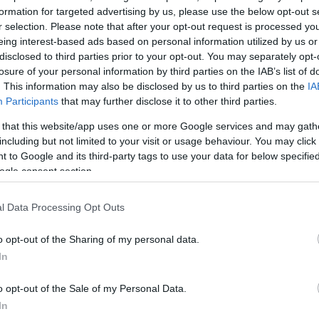
formation for targeted advertising by us, please use the below opt-out s
ΔΙΑΦΗ
ρέλεβιτς
και ο
Νικήτας
r selection. Please note that after your opt-out request is processed y
αραμυθένιο γάμο τους.
eing interest-based ads based on personal information utilized by us or
disclosed to third parties prior to your opt-out. You may separately opt-
losure of your personal information by third parties on the IAB’s list of
νησε τις καλοκαιρινές του
. This information may also be disclosed by us to third parties on the
IA
ς που επέλεξε είναι οι Παξοί.
Participants
that may further disclose it to other third parties.
 that this website/app uses one or more Google services and may gath
ΗΜΙΣΗ
including but not limited to your visit or usage behaviour. You may click 
 to Google and its third-party tags to use your data for below specifi
ogle consent section.
l Data Processing Opt Outs
o opt-out of the Sharing of my personal data.
In
o opt-out of the Sale of my Personal Data.
In