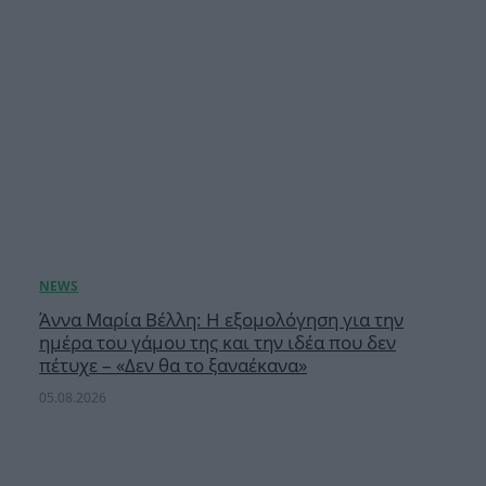
Άννα Μαρία Βέλλη: Η εξομολόγηση για την
ημέρα του γάμου της και την ιδέα που δεν
πέτυχε – «Δεν θα το ξαναέκανα»
05.08.2026