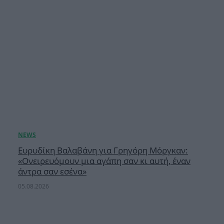
Ευρυδίκη Βαλαβάνη για Γρηγόρη Μόργκαν:
«Oνειρευόμουν μια αγάπη σαν κι αυτή, έναν
άντρα σαν εσένα»
05.08.2026