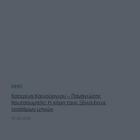
Κατερίνα Καινούργιου – Παναγιώτης
Κουτσουμπής: Η κόρη τους Ξένια έγινε
τεσσάρων μηνών
05.08.2026