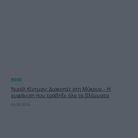
Νικόλ Κίντμαν: Διακοπές στη Μύκονο – Η
εμφάνιση που τράβηξε όλα τα βλέμματα
05.08.2026