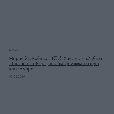
Μπράντλεϊ Κούπερ – Τζίτζι Χαντίντ: Η αλήθεια
πίσω από τις βέρες που άναψαν «φωτιές» για
κρυφό γάμο
05.08.2026