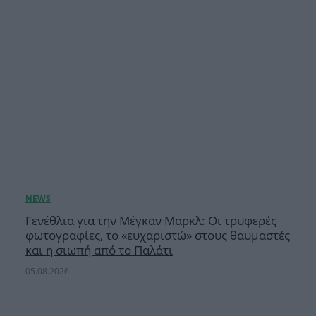
Γενέθλια για την Μέγκαν Μαρκλ: Οι τρυφερές
φωτογραφίες, το «ευχαριστώ» στους θαυμαστές
και η σιωπή από το Παλάτι
05.08.2026