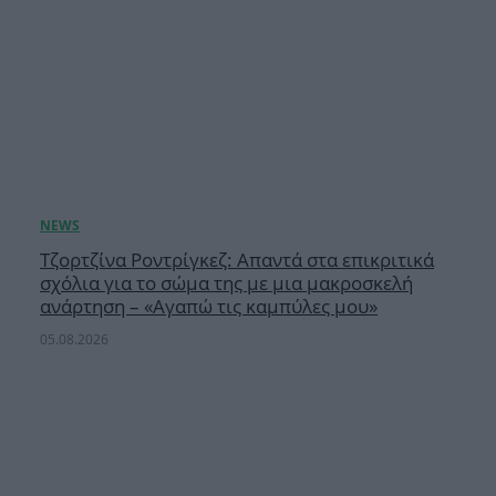
Τζορτζίνα Ροντρίγκεζ: Απαντά στα επικριτικά
σχόλια για το σώμα της με μια μακροσκελή
ανάρτηση – «Αγαπώ τις καμπύλες μου»
05.08.2026